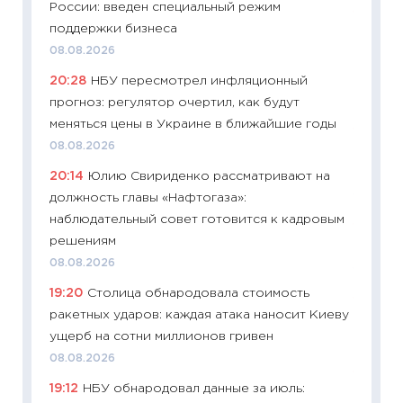
России: введен специальный режим
11:27
Вс
поддержки бизнеса
Украин
08.08.2026
универ
20:28
НБУ пересмотрел инфляционный
абитур
прогноз: регулятор очертил, как будут
23.06.2
меняться цены в Украине в ближайшие годы
11:29
До
08.08.2026
что на
20:14
Юлию Свириденко рассматривают на
деклар
должность главы «Нафтогаза»:
19.06.20
наблюдательный совет готовится к кадровым
11:22
Ка
решениям
ваканс
08.08.2026
11.06.20
19:20
Столица обнародовала стоимость
11:27
До
ракетных ударов: каждая атака наносит Киеву
промыш
ущерб на сотни миллионов гривен
30.04.2
08.08.2026
11:32
Бо
19:12
НБУ обнародовал данные за июль:
уверен