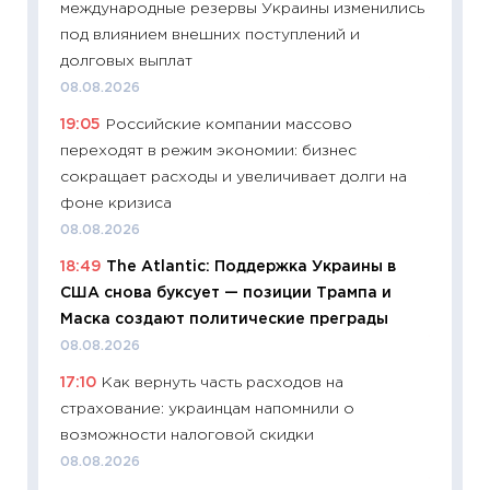
международные резервы Украины изменились
поведе
под влиянием внешних поступлений и
27.04.2
долговых выплат
11:28
По
08.08.2026
измени
19:05
Российские компании массово
в 2026
переходят в режим экономии: бизнес
13.04.20
сокращает расходы и увеличивает долги на
11:29
Ск
фоне кризиса
пасхал
08.08.2026
собств
18:49
The Atlantic: Поддержка Украины в
сравне
США снова буксует — позиции Трампа и
06.04.2
Маска создают политические преграды
11:24
Ск
08.08.2026
сдержи
17:10
Как вернуть часть расходов на
Майком
страхование: украинцам напомнили о
перев
возможности налоговой скидки
30.03.2
08.08.2026
11:26
Зо