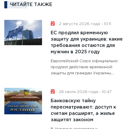
ЧИТАЙТЕ ТАКЖЕ
аудита
30.01.20
11:30
Кр
2 августа 2026 года - 10:11
делают
ЕС продлил временную
28.01.20
защиту для украинцев: какие
требования остаются для
11:28
Го
мужчин в 2025 году
гранто
дефиц
Европейский Союз официально
13.01.20
продлил действие временной
защиты для граждан Украины,...
11:30
Ст
будуще
31.12.20
26 июля 2026 года - 10:47
Банковскую тайну
пересматривают: доступ к
счетам расширят, а жилье
защитят законом