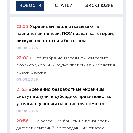
НОВОСТИ
СТАТЬИ
ЭКСКЛЮЗИВ
23:55
Украинцам чаще отказывают в
11:29
Ка
назначении пенсии: ПФУ назвал категории,
успешн
рискующие остаться без выплат
21.07.20
08.08.2026
11:26
Ка
23:02
С 1 сентября меняется ночной тариф:
риски 
сколько украинцы будут платить за киловатт в
облига
новом сезоне
08.07.2
08.08.2026
11:20
Це
21:55
Временно безработные украинцы
будуще
смогут получить субсидию: правительство
01.07.2
уточнило условия назначения помощи
11:24
Пр
08.08.2026
образо
20:56
НБУ разрешил банкам не признавать
платит
дефолт компаний, пострадавших от атак
29.06.2