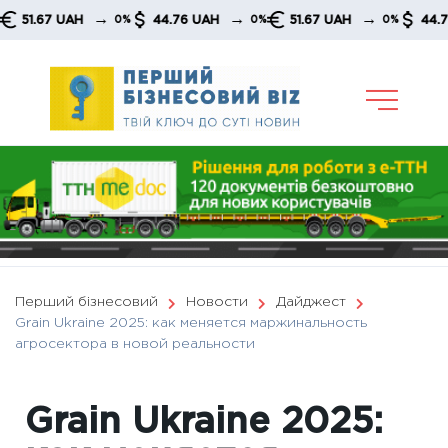
Skip
→
→
→
51.67 UAH
44.76 UAH
51.67 UAH
44.76 U
0%
0%
0%
to
content
Перший бізнесовий
Новости
Дайджест
Grain Ukraine 2025: как меняется маржинальность
агросектора в новой реальности
Grain Ukraine 2025: