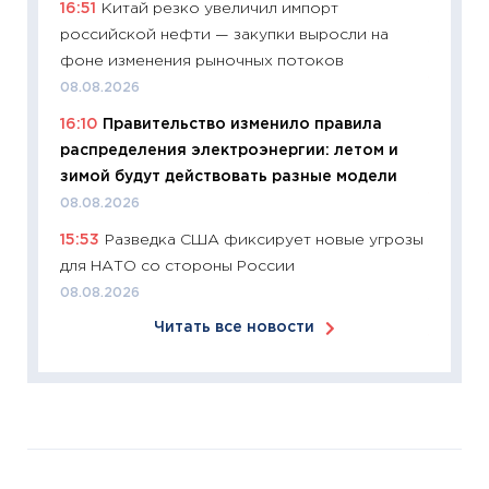
16:51
Китай резко увеличил импорт
время 
российской нефти — закупки выросли на
12.03.20
фоне изменения рыночных потоков
11:27
Эк
08.08.2026
что из
16:10
Правительство изменило правила
перспе
распределения электроэнергии: летом и
24.02.2
зимой будут действовать разные модели
11:26
П
08.08.2026
2025-2
15:53
Разведка США фиксирует новые угрозы
сбереж
для НАТО со стороны России
Institu
08.08.2026
18.02.20
Читать все новости
11:27
За
кто ди
кандид
16.02.20
11:30
Ре
котель