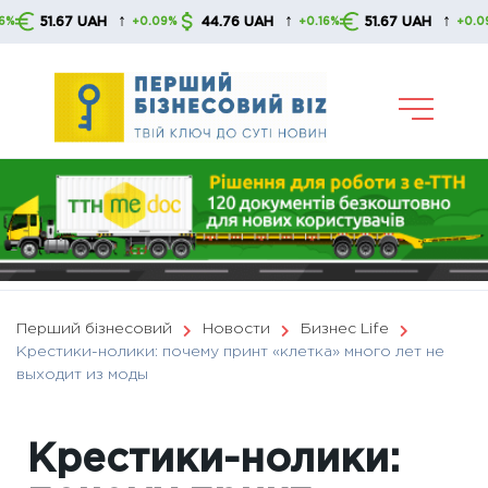
Skip
↑
↑
↑
67 UAH
44.76 UAH
51.67 UAH
44.
+0.09%
+0.16%
+0.09%
to
content
Перший бізнесовий
Новости
Бизнес Life
Крестики-нолики: почему принт «клетка» много лет не
выходит из моды
Крестики-нолики: