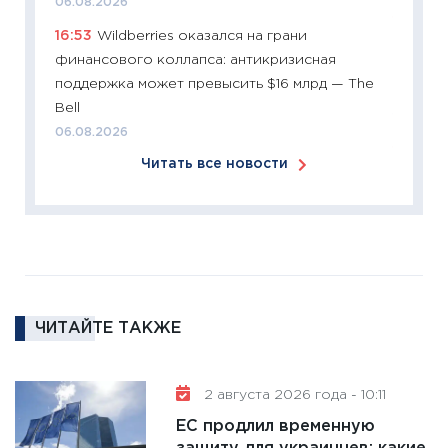
06.08.2026
11:26
П
16:53
Wildberries оказался на грани
2025-2
финансового коллапса: антикризисная
сбереж
поддержка может превысить $16 млрд — The
Institu
Bell
18.02.20
06.08.2026
11:27
За
Читать все новости
кто ди
кандид
16.02.20
11:30
Ре
котель
аудита
ЧИТАЙТЕ ТАКЖЕ
30.01.20
11:30
Кр
делают
2 августа 2026 года - 10:11
28.01.20
ЕС продлил временную
11:28
Го