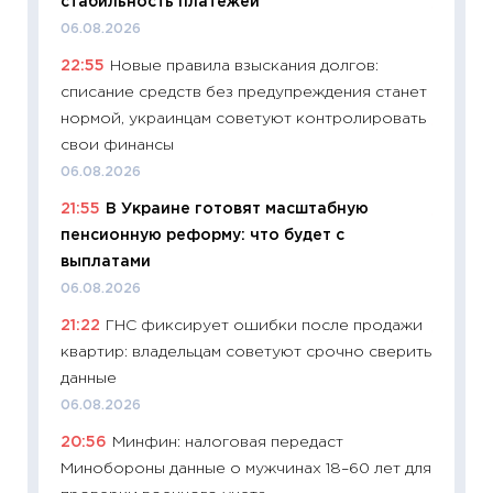
стабильность платежей
11:26
Ка
06.08.2026
риски 
22:55
Новые правила взыскания долгов:
облига
списание средств без предупреждения станет
08.07.2
нормой, украинцам советуют контролировать
11:20
Це
свои финансы
будуще
06.08.2026
01.07.2
21:55
В Украине готовят масштабную
11:24
Пр
пенсионную реформу: что будет с
образо
выплатами
платит
06.08.2026
29.06.2
21:22
ГНС фиксирует ошибки после продажи
11:27
Вс
квартир: владельцам советуют срочно сверить
Украин
данные
универ
06.08.2026
абитур
20:56
Минфин: налоговая передаст
23.06.2
Минобороны данные о мужчинах 18–60 лет для
11:29
До