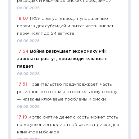
расходах и ключевых рисках перед зимой
11:29
Ск
06.08.2026
пасхал
18:07
ПФУ с августа вводит упрощенные
собств
правила для субсидий и льгот: часть выплат
сравне
перечислят до 24 августа
06.04.2
06.08.2026
11:24
Ск
17:54
Война разрушает экономику РФ:
сдержи
зарплаты растут, производительность
Майком
падает
перев
06.08.2026
30.03.2
17:51
Правительство предупреждает: часть
11:26
Зо
регионов не готова к отопительному сезону
время 
— названы ключевые проблемы и риски
12.03.20
06.08.2026
11:27
Эк
17:19
Когда снятие денег с карты может стать
что из
преступлением: юристы объясняют риски для
перспе
клиентов и банков
24.02.2