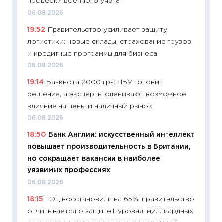
проверки военного учета
что на
06.08.2026
деклар
19:52
Правительство усиливает защиту
19.06.20
логистики: новые склады, страхование грузов
11:22
Ка
и кредитные программы для бизнеса
ваканс
06.08.2026
11.06.20
19:14
Банкнота 2000 грн: НБУ готовит
11:27
До
решение, а эксперты оценивают возможное
промыш
влияние на цены и наличный рынок
30.04.2
06.08.2026
11:32
Бо
18:50
Банк Англии: искусственный интеллект
уверен
повышает производительность в Британии,
поведе
но сокращает вакансии в наиболее
27.04.2
уязвимых профессиях
11:28
По
06.08.2026
измени
18:15
ТЭЦ восстановили на 65%: правительство
в 2026
отчитывается о защите II уровня, миллиардных
13.04.20