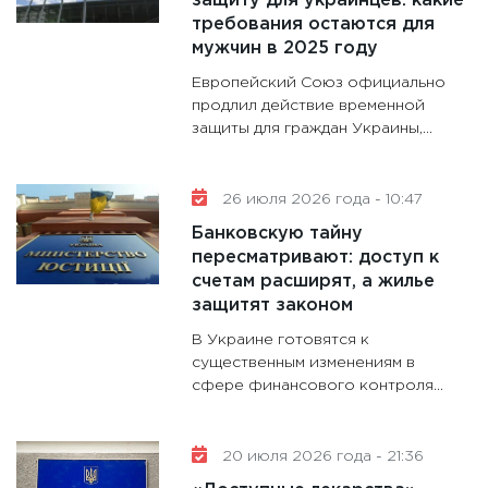
защиту для украинцев: какие
требования остаются для
гранто
мужчин в 2025 году
дефиц
13.01.20
Европейский Союз официально
продлил действие временной
11:30
Ст
защиты для граждан Украины,...
будуще
31.12.20
26 июля 2026 года - 10:47
Банковскую тайну
пересматривают: доступ к
счетам расширят, а жилье
защитят законом
В Украине готовятся к
существенным изменениям в
сфере финансового контроля...
20 июля 2026 года - 21:36