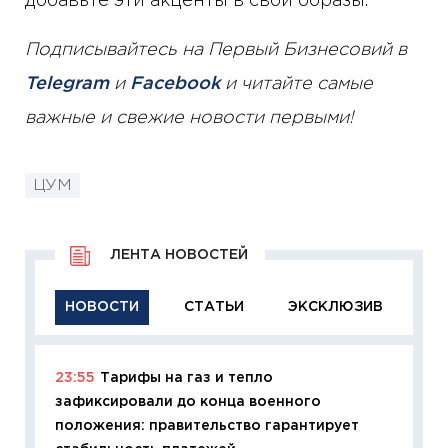
добавьте эти акценты в свои образы.
Подписывайтесь на Первый Бизнесовий в
Telegram
и
Facebook
и читайте самые
важные и свежие новости первыми!
ЦУМ
ЛЕНТА НОВОСТЕЙ
НОВОСТИ
СТАТЬИ
ЭКСКЛЮЗИВ
23:55
Тарифы на газ и тепло
11:29
Ка
зафиксировали до конца военного
успешн
положения: правительство гарантирует
21.07.20