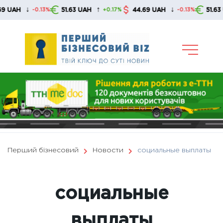
Skip
↑
↓
↑
51.63 UAH
44.69 UAH
51.63 UAH
13%
+0.17%
-0.13%
+0.17%
to
content
Перший бізнесовий
Новости
социальные выплаты
социальные
выплаты