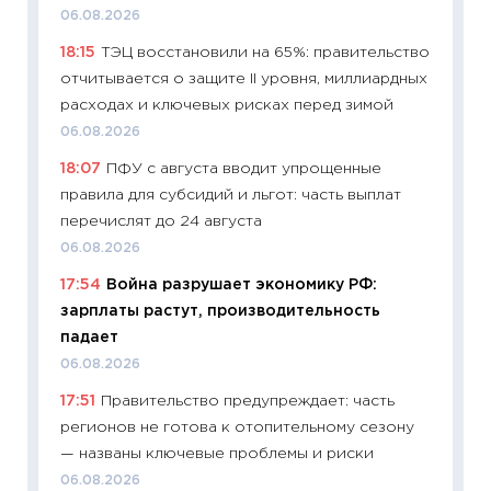
11:28
По
06.08.2026
измени
18:15
ТЭЦ восстановили на 65%: правительство
в 2026
отчитывается о защите II уровня, миллиардных
13.04.20
расходах и ключевых рисках перед зимой
11:29
Ск
06.08.2026
пасхал
18:07
ПФУ с августа вводит упрощенные
собств
правила для субсидий и льгот: часть выплат
сравне
перечислят до 24 августа
06.04.2
06.08.2026
11:24
Ск
17:54
Война разрушает экономику РФ:
сдержи
зарплаты растут, производительность
Майком
падает
перев
06.08.2026
30.03.2
17:51
Правительство предупреждает: часть
11:26
Зо
регионов не готова к отопительному сезону
время 
— названы ключевые проблемы и риски
12.03.20
06.08.2026