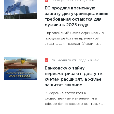
2 августа 2026 года - 10:11
11:30
Кр
ЕС продлил временную
делают
защиту для украинцев: какие
28.01.20
требования остаются для
11:28
Го
мужчин в 2025 году
гранто
Европейский Союз официально
дефиц
продлил действие временной
13.01.20
защиты для граждан Украины,...
11:30
Ст
будуще
26 июля 2026 года - 10:47
31.12.20
Банковскую тайну
пересматривают: доступ к
счетам расширят, а жилье
защитят законом
В Украине готовятся к
существенным изменениям в
сфере финансового контроля...