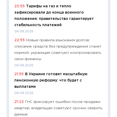
23:55
Тарифы на газ и тепло
11:29
Ка
зафиксировали до конца военного
успешн
положения: правительство гарантирует
21.07.20
стабильность платежей
11:26
Ка
06.08.2026
риски 
22:55
Новые правила взыскания долгов:
облига
списание средств без предупреждения станет
08.07.2
нормой, украинцам советуют контролировать
11:20
Це
свои финансы
будуще
06.08.2026
01.07.2
21:55
В Украине готовят масштабную
11:24
Пр
пенсионную реформу: что будет с
образо
выплатами
платит
06.08.2026
29.06.2
21:22
ГНС фиксирует ошибки после продажи
11:27
Вс
квартир: владельцам советуют срочно сверить
Украин
данные