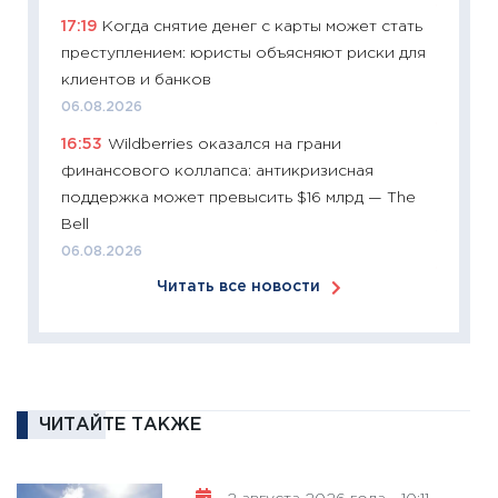
11:27
Эк
17:19
Когда снятие денег с карты может стать
что из
преступлением: юристы объясняют риски для
перспе
клиентов и банков
24.02.2
06.08.2026
11:26
П
16:53
Wildberries оказался на грани
2025-2
финансового коллапса: антикризисная
сбереж
поддержка может превысить $16 млрд — The
Institu
Bell
18.02.20
06.08.2026
11:27
За
Читать все новости
кто ди
кандид
16.02.20
11:30
Ре
котель
ЧИТАЙТЕ ТАКЖЕ
аудита
30.01.20