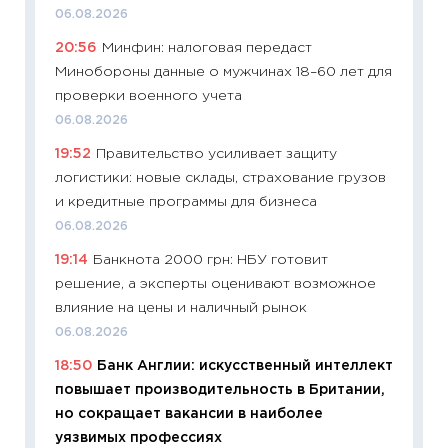
универ
06.08.2026
абитур
20:56
Минфин: налоговая передаст
23.06.2
Минобороны данные о мужчинах 18–60 лет для
11:29
До
проверки военного учета
что на
06.08.2026
деклар
19:52
Правительство усиливает защиту
19.06.20
логистики: новые склады, страхование грузов
11:22
Ка
и кредитные программы для бизнеса
ваканс
06.08.2026
11.06.20
19:14
Банкнота 2000 грн: НБУ готовит
11:27
До
решение, а эксперты оценивают возможное
промыш
влияние на цены и наличный рынок
30.04.2
06.08.2026
11:32
Бо
18:50
Банк Англии: искусственный интеллект
уверен
повышает производительность в Британии,
поведе
но сокращает вакансии в наиболее
27.04.2
уязвимых профессиях