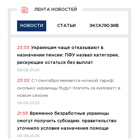
ЛЕНТА НОВОСТЕЙ
НОВОСТИ
СТАТЬИ
ЭКСКЛЮЗИВ
23:55
Украинцам чаще отказывают в
11:29
Ка
назначении пенсии: ПФУ назвал категории,
успешн
рискующие остаться без выплат
21.07.20
08.08.2026
11:26
Ка
23:02
С 1 сентября меняется ночной тариф:
риски 
сколько украинцы будут платить за киловатт в
облига
новом сезоне
08.07.2
08.08.2026
11:20
Це
21:55
Временно безработные украинцы
будуще
смогут получить субсидию: правительство
01.07.2
уточнило условия назначения помощи
11:24
Пр
08.08.2026