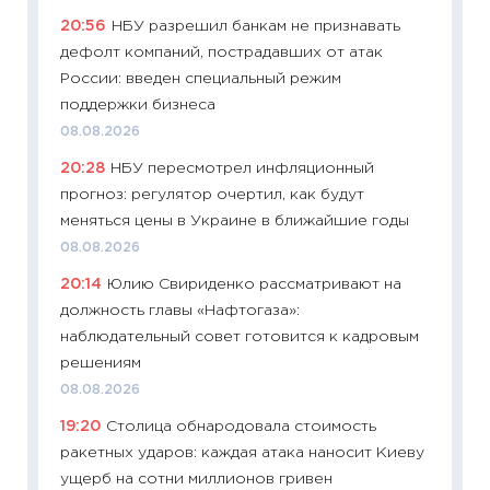
образо
20:56
НБУ разрешил банкам не признавать
платит
дефолт компаний, пострадавших от атак
29.06.2
России: введен специальный режим
11:27
Вс
поддержки бизнеса
Украин
08.08.2026
универ
20:28
НБУ пересмотрел инфляционный
абитур
прогноз: регулятор очертил, как будут
23.06.2
меняться цены в Украине в ближайшие годы
11:29
До
08.08.2026
что на
20:14
Юлию Свириденко рассматривают на
деклар
должность главы «Нафтогаза»:
19.06.20
наблюдательный совет готовится к кадровым
11:22
Ка
решениям
ваканс
08.08.2026
11.06.20
19:20
Столица обнародовала стоимость
11:27
До
ракетных ударов: каждая атака наносит Киеву
промыш
ущерб на сотни миллионов гривен