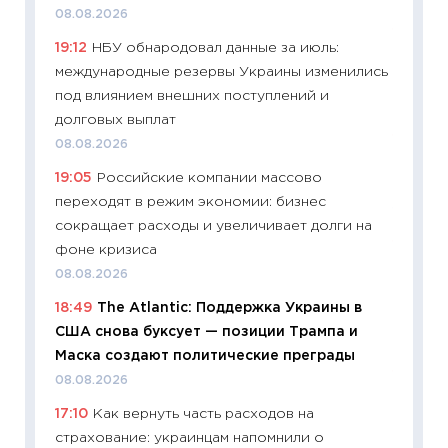
30.04.2
08.08.2026
11:32
Бо
19:12
НБУ обнародовал данные за июль:
уверен
международные резервы Украины изменились
поведе
под влиянием внешних поступлений и
27.04.2
долговых выплат
11:28
По
08.08.2026
измени
19:05
Российские компании массово
в 2026
переходят в режим экономии: бизнес
13.04.20
сокращает расходы и увеличивает долги на
11:29
Ск
фоне кризиса
пасхал
08.08.2026
собств
18:49
The Atlantic: Поддержка Украины в
сравне
США снова буксует — позиции Трампа и
06.04.2
Маска создают политические преграды
11:24
Ск
08.08.2026
сдержи
17:10
Как вернуть часть расходов на
Майком
страхование: украинцам напомнили о