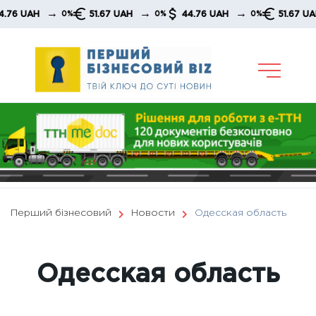
Skip
→
→
→
→
51.67 UAH
44.76 UAH
51.67 UAH
0%
0%
0%
0%
to
content
Перший бізнесовий
Новости
Одесская область
Одесская область