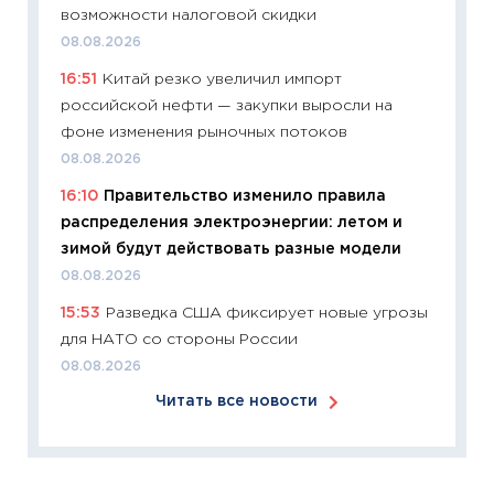
перев
возможности налоговой скидки
30.03.2
08.08.2026
11:26
Зо
16:51
Китай резко увеличил импорт
время 
российской нефти — закупки выросли на
12.03.20
фоне изменения рыночных потоков
11:27
Эк
08.08.2026
что из
16:10
Правительство изменило правила
перспе
распределения электроэнергии: летом и
24.02.2
зимой будут действовать разные модели
11:26
П
08.08.2026
2025-2
15:53
Разведка США фиксирует новые угрозы
сбереж
для НАТО со стороны России
Institu
08.08.2026
18.02.20
Читать все новости
11:27
За
кто ди
кандид