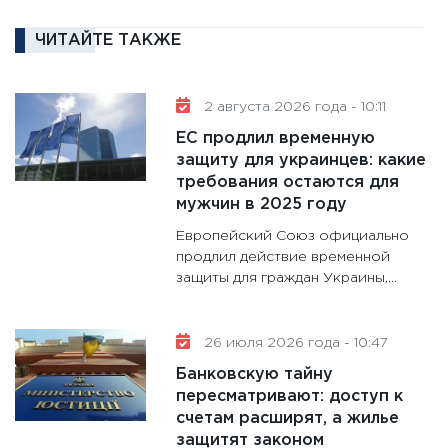
16.02.20
11:30
Ре
ЧИТАЙТЕ ТАКЖЕ
котель
аудита
2 августа 2026 года - 10:11
30.01.20
ЕС продлил временную
11:30
Кр
защиту для украинцев: какие
делают
требования остаются для
28.01.20
мужчин в 2025 году
11:28
Го
Европейский Союз официально
гранто
продлил действие временной
дефиц
защиты для граждан Украины,...
13.01.20
11:30
Ст
26 июля 2026 года - 10:47
будуще
Банковскую тайну
31.12.20
пересматривают: доступ к
счетам расширят, а жилье
защитят законом