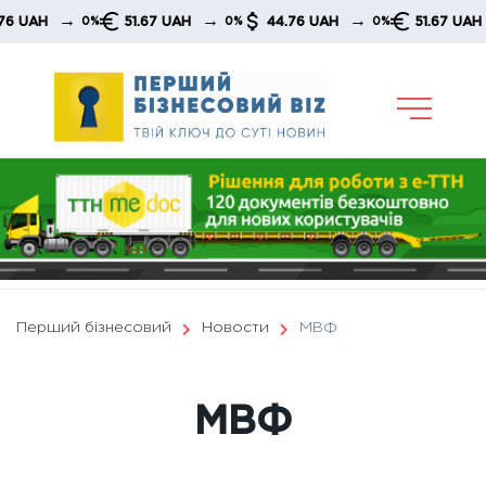
Skip
→
→
→
51.67 UAH
44.76 UAH
51.67 UAH
4
0%
0%
0%
0%
to
content
Перший бізнесовий
Новости
МВФ
МВФ