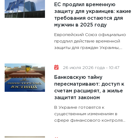
11:30
Ре
ЕС продлил временную
котель
защиту для украинцев: какие
аудита
требования остаются для
мужчин в 2025 году
30.01.20
Европейский Союз официально
11:30
Кр
продлил действие временной
делают
защиты для граждан Украины,...
28.01.20
11:28
Го
гранто
26 июля 2026 года - 10:47
дефиц
Банковскую тайну
13.01.20
пересматривают: доступ к
счетам расширят, а жилье
11:30
Ст
защитят законом
будуще
В Украине готовятся к
31.12.20
существенным изменениям в
сфере финансового контроля...