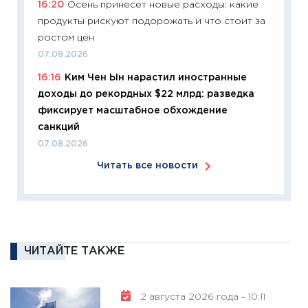
16:20
Осень принесет новые расходы: какие
продукты рискуют подорожать и что стоит за
11:26
Зо
ростом цен
время 
07.08.2026
12.03.20
16:16
Ким Чен Ын нарастил иностранные
11:27
Эк
доходы до рекордных $22 млрд: разведка
что из
фиксирует масштабное обхождение
перспе
санкций
24.02.2
07.08.2026
11:26
П
Читать все новости
2025-2
сбереж
Institu
18.02.20
11:27
За
ЧИТАЙТЕ ТАКЖЕ
кто ди
кандид
16.02.20
2 августа 2026 года - 10:11