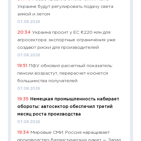
Украине будут регулировать подачу света
29.06.2
зимой и летом
11:27
Вс
07.08.2026
Украин
20:34
Украина просит у ЕС €220 млн для
универ
агросектора: экспортные ограничения уже
абитур
создают риски для производителей
23.06.2
07.08.2026
11:29
До
19:51
ПФУ обновил расчетный показатель:
что на
пенсии возрастут, перерасчет коснется
деклар
большинства получателей
19.06.20
07.08.2026
11:22
Ка
19:35
Немецкая промышленность набирает
ваканс
обороты: автосектор обеспечил третий
11.06.20
месяц роста производства
11:27
До
07.08.2026
промыш
19:34
Мировые СМИ: Россия наращивает
30.04.2
производство баллистических ракет — Запад