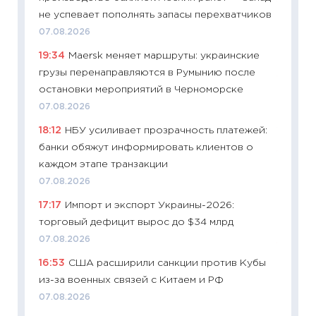
11:32
Бо
не успевает пополнять запасы перехватчиков
уверен
07.08.2026
поведе
19:34
Maersk меняет маршруты: украинские
27.04.2
грузы перенаправляются в Румынию после
11:28
По
остановки мероприятий в Черноморске
измени
07.08.2026
в 2026
18:12
НБУ усиливает прозрачность платежей:
13.04.20
банки обяжут информировать клиентов о
11:29
Ск
каждом этапе транзакции
пасхал
07.08.2026
собств
17:17
Импорт и экспорт Украины-2026:
сравне
торговый дефицит вырос до $34 млрд
06.04.2
07.08.2026
11:24
Ск
16:53
США расширили санкции против Кубы
сдержи
из-за военных связей с Китаем и РФ
Майком
перев
07.08.2026
30.03.2