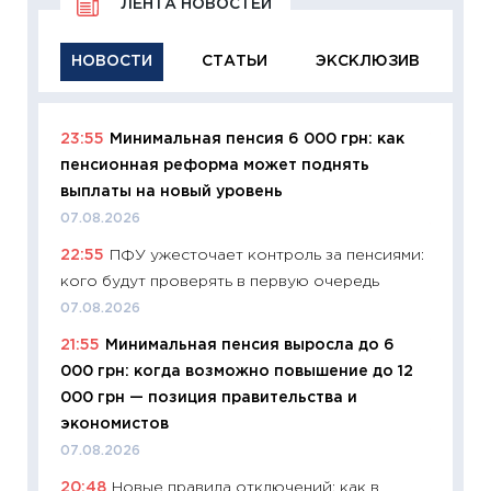
ЛЕНТА НОВОСТЕЙ
НОВОСТИ
СТАТЬИ
ЭКСКЛЮЗИВ
23:55
Минимальная пенсия 6 000 грн: как
11:29
Ка
пенсионная реформа может поднять
успешн
выплаты на новый уровень
21.07.20
07.08.2026
11:26
Ка
22:55
ПФУ ужесточает контроль за пенсиями:
риски 
кого будут проверять в первую очередь
облига
07.08.2026
08.07.2
21:55
Минимальная пенсия выросла до 6
11:20
Це
000 грн: когда возможно повышение до 12
будуще
000 грн — позиция правительства и
01.07.2
экономистов
11:24
Пр
07.08.2026
образо
20:48
Новые правила отключений: как в
платит