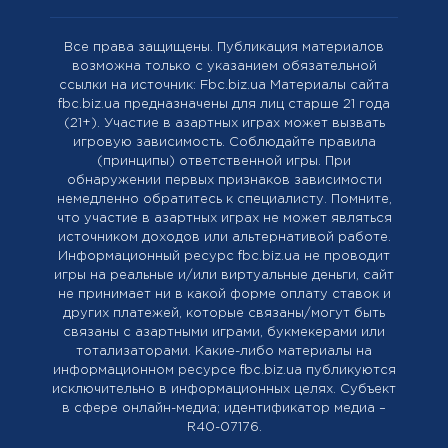
Все права защищены. Публикация материалов
возможна только с указанием обязательной
ссылки на источник: Fbc.biz.ua Материалы сайта
fbc.biz.ua предназначены для лиц старше 21 года
(21+). Участие в азартных играх может вызвать
игровую зависимость. Соблюдайте правила
(принципы) ответственной игры. При
обнаружении первых признаков зависимости
немедленно обратитесь к специалисту. Помните,
что участие в азартных играх не может являться
источником доходов или альтернативой работе.
Информационный ресурс fbc.biz.ua не проводит
игры на реальные и/или виртуальные деньги, сайт
не принимает ни в какой форме оплату ставок и
других платежей, которые связаны/могут быть
связаны с азартными играми, букмекерами или
тотализаторами. Какие-либо материалы на
информационном ресурсе fbc.biz.ua публикуются
исключительно в информационных целях. Cубъект
в сфере онлайн-медиа; идентификатор медиа –
R40-07176.