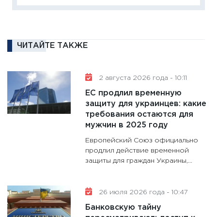
кандид
16.02.20
11:30
Ре
котель
ЧИТАЙТЕ ТАКЖЕ
аудита
30.01.20
2 августа 2026 года - 10:11
11:30
Кр
ЕС продлил временную
делают
защиту для украинцев: какие
28.01.20
требования остаются для
11:28
Го
мужчин в 2025 году
гранто
Европейский Союз официально
дефиц
продлил действие временной
13.01.20
защиты для граждан Украины,...
11:30
Ст
будуще
26 июля 2026 года - 10:47
31.12.20
Банковскую тайну