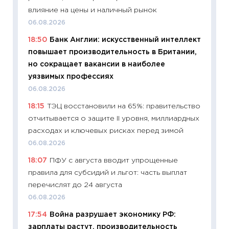
промыш
влияние на цены и наличный рынок
30.04.2
06.08.2026
11:32
Бо
18:50
Банк Англии: искусственный интеллект
уверен
повышает производительность в Британии,
поведе
но сокращает вакансии в наиболее
27.04.2
уязвимых профессиях
11:28
По
06.08.2026
измени
18:15
ТЭЦ восстановили на 65%: правительство
в 2026
отчитывается о защите II уровня, миллиардных
13.04.20
расходах и ключевых рисках перед зимой
11:29
Ск
06.08.2026
пасхал
18:07
ПФУ с августа вводит упрощенные
собств
правила для субсидий и льгот: часть выплат
сравне
перечислят до 24 августа
06.04.2
06.08.2026
11:24
Ск
17:54
Война разрушает экономику РФ:
сдержи
зарплаты растут, производительность