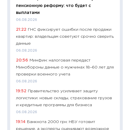
11:24
Пр
пенсионную реформу: что будет с
образо
выплатами
платит
06.08.2026
29.06.2
21:22
ГНС фиксирует ошибки после продажи
11:27
Вс
квартир: владельцам советуют срочно сверить
Украин
данные
универ
06.08.2026
абитур
20:56
Минфин: налоговая передаст
23.06.2
Минобороны данные о мужчинах 18–60 лет для
11:29
До
проверки военного учета
что на
06.08.2026
деклар
19:52
Правительство усиливает защиту
19.06.20
логистики: новые склады, страхование грузов
11:22
Ка
и кредитные программы для бизнеса
ваканс
06.08.2026
11.06.20
19:14
Банкнота 2000 грн: НБУ готовит
11:27
До
решение, а эксперты оценивают возможное