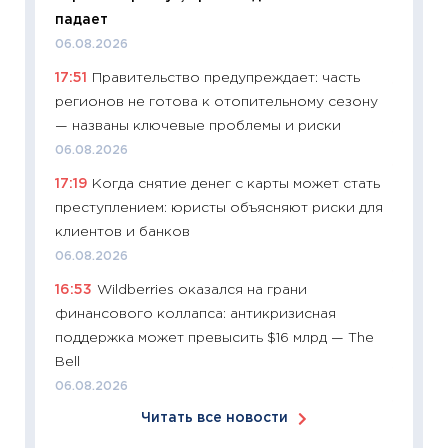
Майком
падает
перев
06.08.2026
30.03.2
17:51
Правительство предупреждает: часть
11:26
Зо
регионов не готова к отопительному сезону
время 
— названы ключевые проблемы и риски
12.03.20
06.08.2026
11:27
Эк
17:19
Когда снятие денег с карты может стать
что из
преступлением: юристы объясняют риски для
перспе
клиентов и банков
24.02.2
06.08.2026
11:26
П
16:53
Wildberries оказался на грани
2025-2
финансового коллапса: антикризисная
сбереж
поддержка может превысить $16 млрд — The
Institu
Bell
18.02.20
06.08.2026
11:27
За
Читать все новости
кто ди