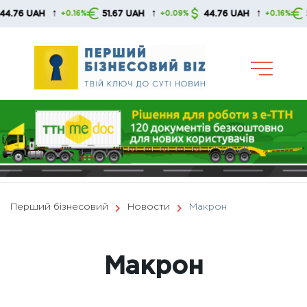
Skip
↑
↑
↑
H
51.67 UAH
44.76 UAH
51.67 UA
+0.16%
+0.09%
+0.16%
to
content
Перший бізнесовий
Новости
Макрон
Макрон