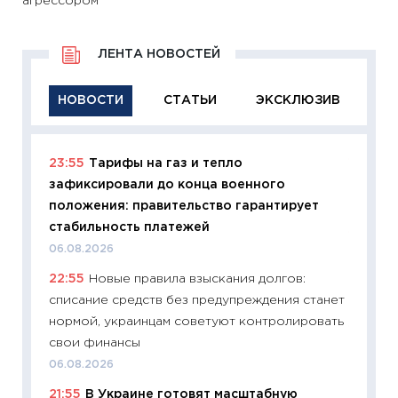
агрессором
ЛЕНТА НОВОСТЕЙ
НОВОСТИ
СТАТЬИ
ЭКСКЛЮЗИВ
23:55
Тарифы на газ и тепло
11:29
Ка
зафиксировали до конца военного
успешн
положения: правительство гарантирует
21.07.20
стабильность платежей
11:26
Ка
06.08.2026
риски 
22:55
Новые правила взыскания долгов:
облига
списание средств без предупреждения станет
08.07.2
нормой, украинцам советуют контролировать
11:20
Це
свои финансы
будуще
06.08.2026
01.07.2
21:55
В Украине готовят масштабную