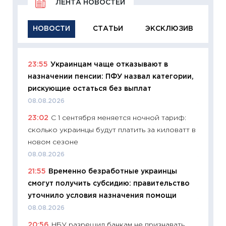
ЛЕНТА НОВОСТЕЙ
НОВОСТИ
СТАТЬИ
ЭКСКЛЮЗИВ
23:55
Украинцам чаще отказывают в
11:29
Ка
назначении пенсии: ПФУ назвал категории,
успешн
рискующие остаться без выплат
21.07.20
08.08.2026
11:26
Ка
23:02
С 1 сентября меняется ночной тариф:
риски 
сколько украинцы будут платить за киловатт в
облига
новом сезоне
08.07.2
08.08.2026
11:20
Це
21:55
Временно безработные украинцы
будуще
смогут получить субсидию: правительство
01.07.2
уточнило условия назначения помощи
11:24
Пр
08.08.2026
образо
20:56
НБУ разрешил банкам не признавать
платит