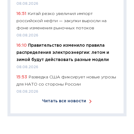
08.08.2026
11:26
Зо
16:51
Китай резко увеличил импорт
время 
российской нефти — закупки выросли на
12.03.20
фоне изменения рыночных потоков
11:27
Эк
08.08.2026
что из
16:10
Правительство изменило правила
перспе
распределения электроэнергии: летом и
24.02.2
зимой будут действовать разные модели
11:26
П
08.08.2026
2025-2
15:53
Разведка США фиксирует новые угрозы
сбереж
для НАТО со стороны России
Institu
08.08.2026
18.02.20
Читать все новости
11:27
За
кто ди
кандид
16.02.20