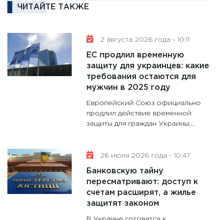
11:30
Ре
ЧИТАЙТЕ ТАКЖЕ
котель
аудита
2 августа 2026 года - 10:11
30.01.20
ЕС продлил временную
11:30
Кр
защиту для украинцев: какие
делают
требования остаются для
28.01.20
мужчин в 2025 году
11:28
Го
Европейский Союз официально
гранто
продлил действие временной
дефиц
защиты для граждан Украины,...
13.01.20
11:30
Ст
26 июля 2026 года - 10:47
будуще
Банковскую тайну
31.12.20
пересматривают: доступ к
счетам расширят, а жилье
защитят законом
В Украине готовятся к