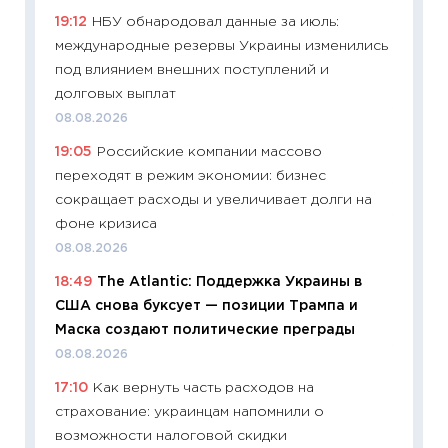
11:32
Бо
19:12
НБУ обнародовал данные за июль:
уверен
международные резервы Украины изменились
поведе
под влиянием внешних поступлений и
27.04.2
долговых выплат
11:28
По
08.08.2026
измени
19:05
Российские компании массово
в 2026
переходят в режим экономии: бизнес
13.04.20
сокращает расходы и увеличивает долги на
11:29
Ск
фоне кризиса
пасхал
08.08.2026
собств
18:49
The Atlantic: Поддержка Украины в
сравне
США снова буксует — позиции Трампа и
06.04.2
Маска создают политические преграды
11:24
Ск
08.08.2026
сдержи
17:10
Как вернуть часть расходов на
Майком
страхование: украинцам напомнили о
перев
возможности налоговой скидки
30.03.2