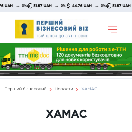
Skip
→
→
→
51.67 UAH
44.76 UAH
51.67 UAH
4
0%
0%
0%
0%
to
content
Перший бізнесовий
Новости
ХАМАС
ХАМАС