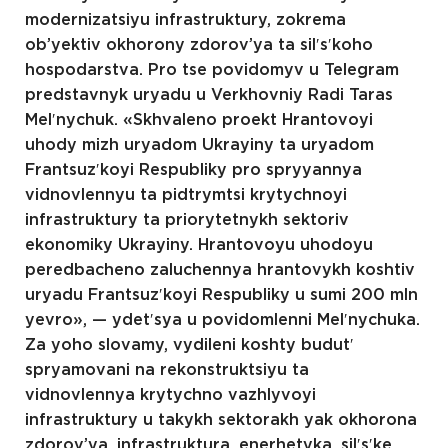
modernizatsiyu infrastruktury, zokrema
ob’yektiv okhorony zdorov’ya ta silʹsʹkoho
hospodarstva. Pro tse povidomyv u Telegram
predstavnyk uryadu u Verkhovniy Radi Taras
Melʹnychuk. «Skhvaleno proekt Hrantovoyi
uhody mizh uryadom Ukrayiny ta uryadom
Frantsuzʹkoyi Respubliky pro spryyannya
vidnovlennyu ta pidtrymtsi krytychnoyi
infrastruktury ta priorytetnykh sektoriv
ekonomiky Ukrayiny. Hrantovoyu uhodoyu
peredbacheno zaluchennya hrantovykh koshtiv
uryadu Frantsuzʹkoyi Respubliky u sumi 200 mln
yevro», — ydetʹsya u povidomlenni Melʹnychuka.
Za yoho slovamy, vydileni koshty budutʹ
spryamovani na rekonstruktsiyu ta
vidnovlennya krytychno vazhlyvoyi
infrastruktury u takykh sektorakh yak okhorona
zdorov’ya, infrastruktura, enerhetyka, silʹsʹke