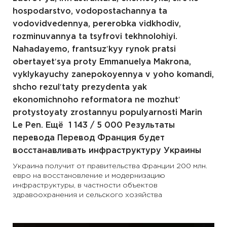
hospodarstvo, vodopostachannya ta
vodovidvedennya, pererobka vidkhodiv,
rozminuvannya ta tsyfrovi tekhnolohiyi.
Nahadayemo, frantsuzʹkyy rynok pratsi
obertayetʹsya proty Emmanuelya Makrona,
vyklykayuchy zanepokoyennya v yoho komandi,
shcho rezulʹtaty prezydenta yak
ekonomichnoho reformatora ne mozhutʹ
protystoyaty zrostannyu populyarnosti Marin
Le Pen. Ещё ​ 1 143 / 5 000 Результаты
перевода Перевод Франция будет
восстанавливать инфраструктуру Украины
Украина получит от правительства Франции 200 млн.
евро на восстановление и модернизацию
инфраструктуры, в частности объектов
здравоохранения и сельского хозяйства