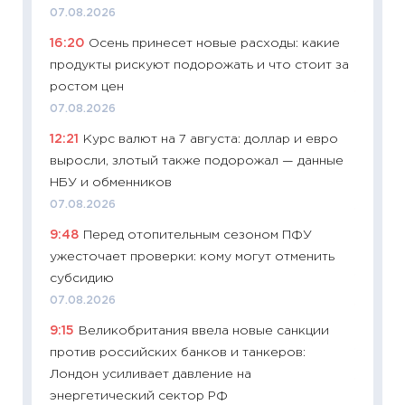
11:24
Пр
07.08.2026
образо
16:20
Осень принесет новые расходы: какие
платит
продукты рискуют подорожать и что стоит за
29.06.2
ростом цен
11:27
Вс
07.08.2026
Украин
12:21
Курс валют на 7 августа: доллар и евро
универ
выросли, злотый также подорожал — данные
абитур
НБУ и обменников
23.06.2
07.08.2026
11:29
До
9:48
Перед отопительным сезоном ПФУ
что на
ужесточает проверки: кому могут отменить
деклар
субсидию
19.06.20
07.08.2026
11:22
Ка
9:15
Великобритания ввела новые санкции
ваканс
против российских банков и танкеров:
11.06.20
Лондон усиливает давление на
11:27
До
энергетический сектор РФ