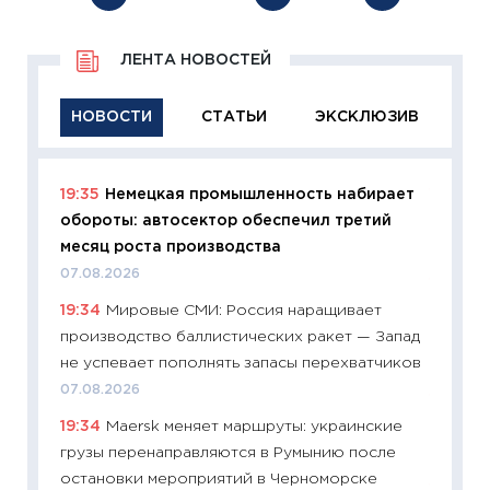
ЛЕНТА НОВОСТЕЙ
НОВОСТИ
СТАТЬИ
ЭКСКЛЮЗИВ
19:35
Немецкая промышленность набирает
11:29
Ка
обороты: автосектор обеспечил третий
успешн
месяц роста производства
21.07.20
07.08.2026
11:26
Ка
19:34
Мировые СМИ: Россия наращивает
риски 
производство баллистических ракет — Запад
облига
не успевает пополнять запасы перехватчиков
08.07.2
07.08.2026
11:20
Це
19:34
Maersk меняет маршруты: украинские
будуще
грузы перенаправляются в Румынию после
01.07.2
остановки мероприятий в Черноморске