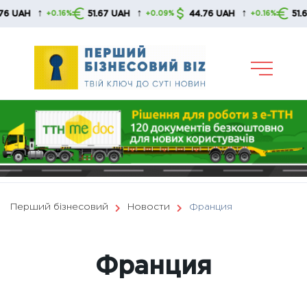
Skip
↑
↑
↑
51.67 UAH
44.76 UAH
51.67 UAH
16%
+0.09%
+0.16%
+0.0
to
content
Перший бізнесовий
Новости
Франция
Франция