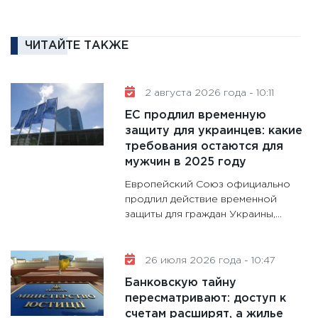
кандид
16.02.20
11:30
Ре
ЧИТАЙТЕ ТАКЖЕ
котель
аудита
2 августа 2026 года - 10:11
30.01.20
ЕС продлил временную
11:30
Кр
защиту для украинцев: какие
делают
требования остаются для
28.01.20
мужчин в 2025 году
11:28
Го
Европейский Союз официально
гранто
продлил действие временной
дефиц
защиты для граждан Украины,...
13.01.20
11:30
Ст
26 июля 2026 года - 10:47
будуще
Банковскую тайну
31.12.20
пересматривают: доступ к
счетам расширят, а жилье