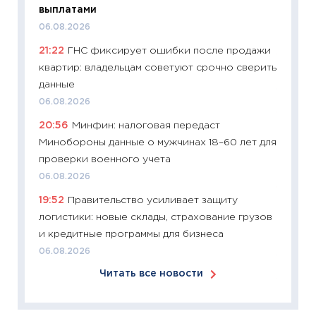
Майком
выплатами
перев
06.08.2026
30.03.2
21:22
ГНС фиксирует ошибки после продажи
11:26
Зо
квартир: владельцам советуют срочно сверить
время 
данные
12.03.20
06.08.2026
11:27
Эк
20:56
Минфин: налоговая передаст
что из
Минобороны данные о мужчинах 18–60 лет для
перспе
проверки военного учета
24.02.2
06.08.2026
11:26
П
19:52
Правительство усиливает защиту
2025-2
логистики: новые склады, страхование грузов
сбереж
и кредитные программы для бизнеса
Institu
06.08.2026
18.02.20
Читать все новости
11:27
За
кто ди