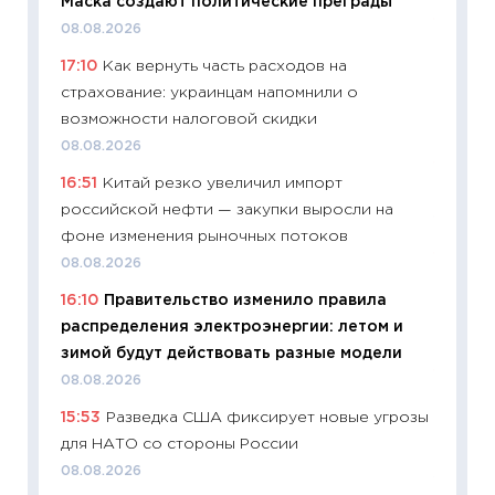
Маска создают политические преграды
11:24
Ск
08.08.2026
сдержи
17:10
Как вернуть часть расходов на
Майком
страхование: украинцам напомнили о
перев
возможности налоговой скидки
30.03.2
08.08.2026
11:26
Зо
16:51
Китай резко увеличил импорт
время 
российской нефти — закупки выросли на
12.03.20
фоне изменения рыночных потоков
11:27
Эк
08.08.2026
что из
16:10
Правительство изменило правила
перспе
распределения электроэнергии: летом и
24.02.2
зимой будут действовать разные модели
11:26
П
08.08.2026
2025-2
15:53
Разведка США фиксирует новые угрозы
сбереж
для НАТО со стороны России
Institu
08.08.2026
18.02.20