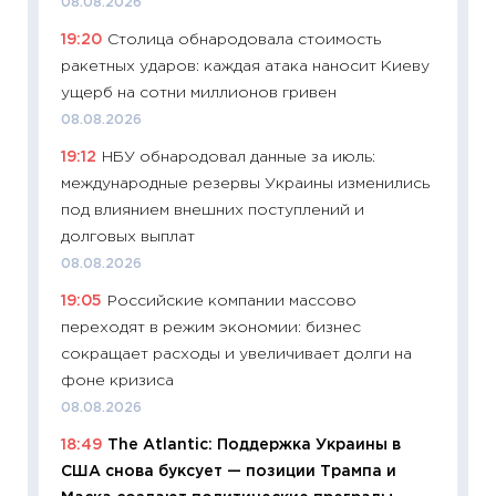
08.08.2026
11.06.20
19:20
Столица обнародовала стоимость
11:27
До
ракетных ударов: каждая атака наносит Киеву
промыш
ущерб на сотни миллионов гривен
30.04.2
08.08.2026
11:32
Бо
19:12
НБУ обнародовал данные за июль:
уверен
международные резервы Украины изменились
поведе
под влиянием внешних поступлений и
27.04.2
долговых выплат
11:28
По
08.08.2026
измени
19:05
Российские компании массово
в 2026
переходят в режим экономии: бизнес
13.04.20
сокращает расходы и увеличивает долги на
11:29
Ск
фоне кризиса
пасхал
08.08.2026
собств
18:49
The Atlantic: Поддержка Украины в
сравне
США снова буксует — позиции Трампа и
06.04.2