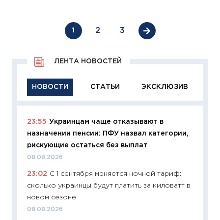
2
3
1
ЛЕНТА НОВОСТЕЙ
НОВОСТИ
СТАТЬИ
ЭКСКЛЮЗИВ
23:55
Украинцам чаще отказывают в
11:29
Ка
назначении пенсии: ПФУ назвал категории,
успешн
рискующие остаться без выплат
21.07.20
08.08.2026
11:26
Ка
23:02
С 1 сентября меняется ночной тариф:
риски 
сколько украинцы будут платить за киловатт в
облига
новом сезоне
08.07.2
08.08.2026
11:20
Це