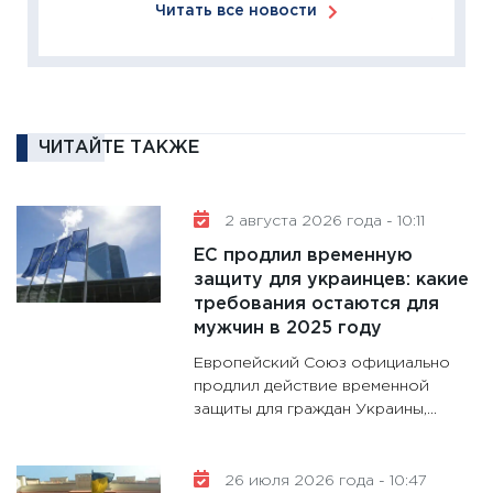
Читать все новости
11:27
За
кто ди
кандид
16.02.20
11:30
Ре
ЧИТАЙТЕ ТАКЖЕ
котель
аудита
2 августа 2026 года - 10:11
30.01.20
ЕС продлил временную
11:30
Кр
защиту для украинцев: какие
делают
требования остаются для
28.01.20
мужчин в 2025 году
11:28
Го
Европейский Союз официально
гранто
продлил действие временной
дефиц
защиты для граждан Украины,...
13.01.20
11:30
Ст
26 июля 2026 года - 10:47
будуще