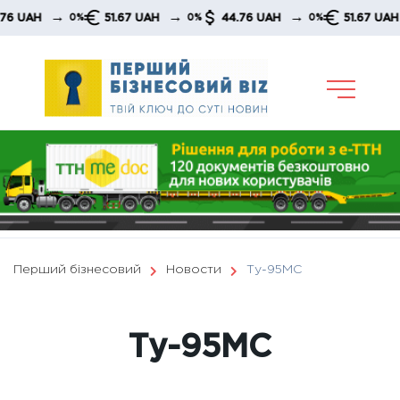
Skip
→
→
→
→
51.67 UAH
44.76 UAH
51.67 UAH
0%
0%
0%
0%
to
content
Перший бізнесовий
Новости
Ту-95МС
Ту-95МС