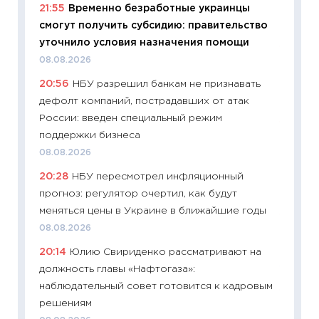
21:55
Временно безработные украинцы
будуще
смогут получить субсидию: правительство
01.07.2
уточнило условия назначения помощи
11:24
Пр
08.08.2026
образо
20:56
НБУ разрешил банкам не признавать
платит
дефолт компаний, пострадавших от атак
29.06.2
России: введен специальный режим
11:27
Вс
поддержки бизнеса
Украин
08.08.2026
универ
20:28
НБУ пересмотрел инфляционный
абитур
прогноз: регулятор очертил, как будут
23.06.2
меняться цены в Украине в ближайшие годы
11:29
До
08.08.2026
что на
20:14
Юлию Свириденко рассматривают на
деклар
должность главы «Нафтогаза»:
19.06.20
наблюдательный совет готовится к кадровым
11:22
Ка
решениям
ваканс