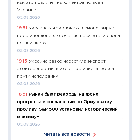
как это повлияет на клиентов по всей
сравне
Украине
06.04.2
05.08.2026
11:24
Ск
19:51
Украинская экономика демонстрирует
сдержи
восстановление: ключевые показатели снова
Майком
пошли вверх
перев
05.08.2026
30.03.2
19:15
Украина резко нарастила экспорт
11:26
Зо
электроэнергии: в июле поставки выросли
время 
почти наполовину
12.03.20
05.08.2026
11:27
Эк
18:51
Рынки бьют рекорды на фоне
что из
прогресса в соглашении по Ормузскому
перспе
проливу: S&P 500 установил исторический
24.02.2
максимум
11:26
П
05.08.2026
2025-2
Читать все новости
сбереж