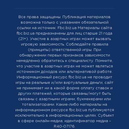
Все права защищены. Публикация материалов
возможна только с указанием обязательной
ссылки на источник: Fbc.biz.ua Материалы сайта
fbc.biz.ua предназначены для лиц старше 21 года
(21+). Участие в азартных играх может вызвать
игровую зависимость. Соблюдайте правила
(принципы) ответственной игры. При
обнаружении первых признаков зависимости
немедленно обратитесь к специалисту. Помните,
что участие в азартных играх не может являться
источником доходов или альтернативой работе.
Информационный ресурс fbc.biz.ua не проводит
игры на реальные и/или виртуальные деньги, сайт
не принимает ни в какой форме оплату ставок и
других платежей, которые связаны/могут быть
связаны с азартными играми, букмекерами или
тотализаторами. Какие-либо материалы на
информационном ресурсе fbc.biz.ua публикуются
исключительно в информационных целях. Cубъект
в сфере онлайн-медиа; идентификатор медиа –
R40-07176.