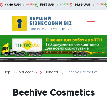
Skip
↓
↑
↓
.69 UAH
51.63 UAH
44.69 UAH
51.6
-0.13%
+0.17%
-0.13%
to
content
Перший бізнесовий
Новости
Beehive Cosmetics
Beehive Cosmetics