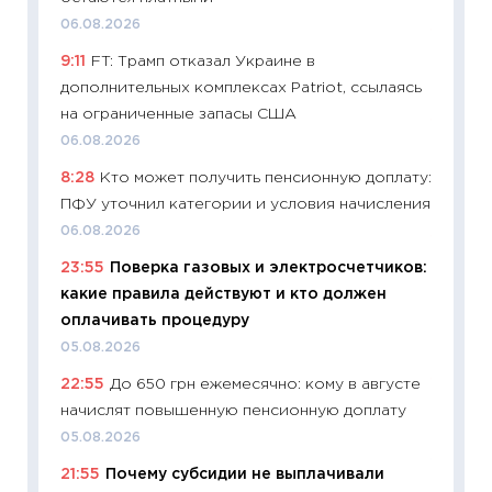
06.08.2026
11:20
Це
9:11
FT: Трамп отказал Украине в
будуще
дополнительных комплексах Patriot, ссылаясь
01.07.2
на ограниченные запасы США
11:24
Пр
06.08.2026
образо
8:28
Кто может получить пенсионную доплату:
платит
ПФУ уточнил категории и условия начисления
29.06.2
06.08.2026
11:27
Вс
23:55
Поверка газовых и электросчетчиков:
Украин
какие правила действуют и кто должен
универ
оплачивать процедуру
абитур
05.08.2026
23.06.2
22:55
До 650 грн ежемесячно: кому в августе
11:29
До
начислят повышенную пенсионную доплату
что на
деклар
05.08.2026
19.06.20
21:55
Почему субсидии не выплачивали