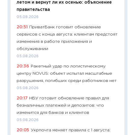
летом и вернут ли их осенью: объяснение
11:22
Ка
правительства
ваканс
05.08.2026
11.06.20
20:51
ПриватБанк готовит обновление
11:27
До
сервисов с конца августа: клиентам предстоят
промыш
изменения в работе приложения и
30.04.2
обслуживании
11:32
Бо
05.08.2026
уверен
20:36
Ракетный удар по логистическому
поведе
центру NOVUS: объект испытал масштабные
27.04.2
разрушения, погибших среди работников нет
11:28
По
05.08.2026
измени
20:17
НБУ готовит обновление правил для
в 2026
безналичных платежей и депозитов: что
13.04.20
изменится для банков и клиентов
11:29
Ск
05.08.2026
пасхал
20:05
Укрпочта меняет правила с 1 августа:
собств