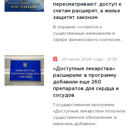
пересматривают: доступ к
11:30
Ст
счетам расширят, а жилье
будуще
защитят законом
31.12.20
В Украине готовятся к
существенным изменениям в
сфере финансового контроля...
20 июля 2026 года - 21:36
«Доступные лекарства»
расширили: в программу
добавили еще 260
препаратов для сердца и
сосудов
Государственная программа
«Доступные лекарства» получила
существенное обновление: в
перечень добавили...