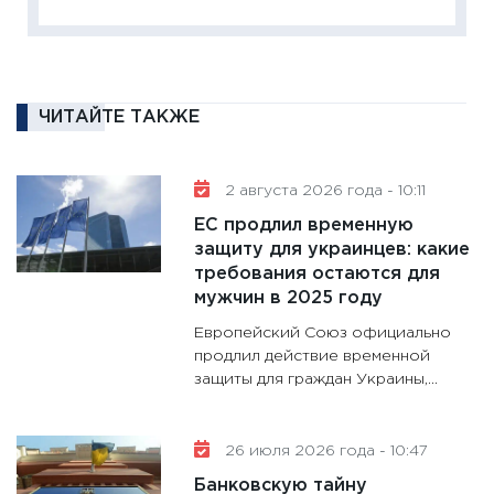
Institu
18.02.20
11:27
За
кто ди
ЧИТАЙТЕ ТАКЖЕ
кандид
16.02.20
11:30
Ре
2 августа 2026 года - 10:11
котель
ЕС продлил временную
аудита
защиту для украинцев: какие
30.01.20
требования остаются для
мужчин в 2025 году
11:30
Кр
Европейский Союз официально
делают
продлил действие временной
28.01.20
защиты для граждан Украины,...
11:28
Го
гранто
дефиц
26 июля 2026 года - 10:47
13.01.20
Банковскую тайну