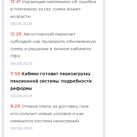
13:41
Украинцам напомнили об ошибке
01.07.2026
в платежках за газ: сумма может
11:24
Профессии б
возрасти
двигается образо
08.08.2026
навыки будут пл
12:26
Августовский пересчет
29.06.2026
субсидий: как проверить обновленную
11:27
Вступительн
сумму и решение в личном кабинете
Украине: цена ко
ПФУ
университетов и
08.08.2026
абитуриентов
11:58
Кабмин готовит перезагрузку
23.06.2026
пенсионной системы: подробности
11:29
Доллар по 51
реформы
тысяч: что на са
08.08.2026
показывает Бюд
8:29
Отмена платы за доставку газа:
2027–2029
кто получит новые условия и как
19.06.2026
изменится система начислений
11:22
Кадровый д
08.08.2026
вакансии: мешаю