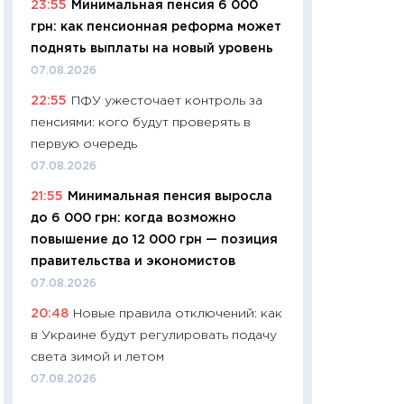
23:55
Минимальная пенсия 6 000
найму
грн: как пенсионная реформа может
11.06.2026
поднять выплаты на новый уровень
11:27
Дорожает ещ
07.08.2026
промышленные ц
22:55
ПФУ ужесточает контроль за
чеки
пенсиями: кого будут проверять в
30.04.2026
первую очередь
11:32
Больше сбе
07.08.2026
уверенности: как
21:55
Минимальная пенсия выросла
финансовое пове
до 6 000 грн: когда возможно
27.04.2026
повышение до 12 000 грн — позиция
11:28
Почему еда 
правительства и экономистов
бюджет: как изм
07.08.2026
продуктовая кор
20:48
Новые правила отключений: как
2026 году
в Украине будут регулировать подачу
13.04.2026
света зимой и летом
11:29
Сколько дей
07.08.2026
пасхальная корзи