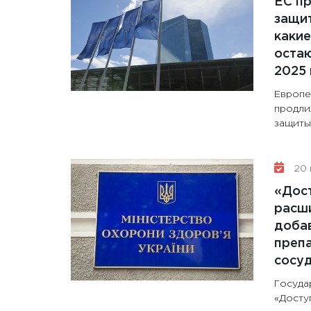
ЕС п
защит
какие
остаю
2025 
Европе
продли
защиты 
20 
«Дос
расши
доба
препа
сосу
Госуда
«Досту