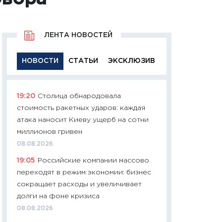
ЛЕНТА НОВОСТЕЙ
НОВОСТИ
СТАТЬИ
ЭКСКЛЮЗИВ
19:20
Столица обнародовала
11:29
Качественн
стоимость ракетных ударов: каждая
основа успешног
атака наносит Киеву ущерб на сотни
21.07.2026
миллионов гривен
11:26
Как заработ
08.08.2026
доходность, риск
19:05
Российские компании массово
покупки государ
переходят в режим экономии: бизнес
08.07.2026
сокращает расходы и увеличивает
11:20
Цена здоров
долги на фоне кризиса
медицина будуще
08.08.2026
расходы людей