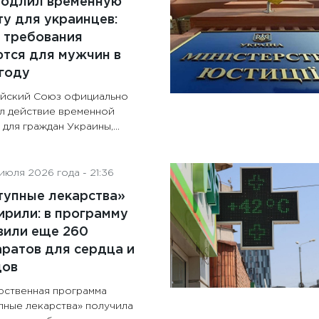
родлил временную
у для украинцев:
 требования
тся для мужчин в
году
йский Союз официально
л действие временной
для граждан Украины,...
июля 2026 года - 21:36
тупные лекарства»
рили: в программу
вили еще 260
ратов для сердца и
дов
рственная программа
пные лекарства» получила