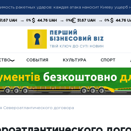
мость ракетных ударов: каждая атака наносит Киеву ущерб 
ово переходят в режим экономии: бизнес сокращает расходы
→
→
→
→
44.76 UAH
51.67 UAH
44.76 UAH
0%
0%
0%
0%
ибке в платежках за газ: сумма может возрасти
СТВО
СОБЫТИЯ
КУЛЬТУРА
СПОРТ
я Североатлантического договора
ероатлантического дог