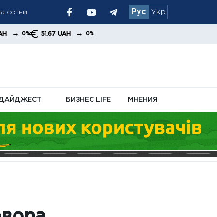
на сотни
Рус
Укр
 и увеличивает
→
51.67 UAH
0%
ДАЙДЖЕСТ
БИЗНЕС LIFE
МНЕНИЯ
овора