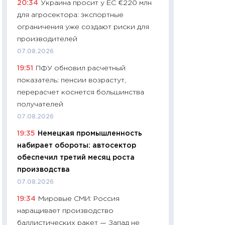
20:34
Украина просит у ЕС €220 млн
собственный рас
для агросектора: экспортные
набора по сравн
ограничения уже создают риски для
официальной оц
производителей
06.04.2026
07.08.2026
11:24
Сколько сто
19:51
ПФУ обновил расчетный
сдерживание в 20
показатель: пенсии возрастут,
разговора с Май
перерасчет коснется большинства
арифметики пер
получателей
30.03.2026
07.08.2026
11:26
Золото по $
19:35
Немецкая промышленность
$80: время покуп
набирает обороты: автосектор
фиксировать при
обеспечил третий месяц роста
12.03.2026
производства
11:27
Экономика 
07.08.2026
войны: что измен
19:34
Мировые СМИ: Россия
какие перспектив
наращивает производство
стабильности
баллистических ракет — Запад не
24.02.2026