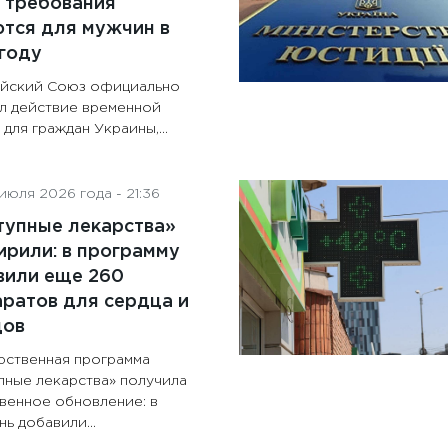
 требования
тся для мужчин в
году
йский Союз официально
л действие временной
для граждан Украины,...
июля 2026 года - 21:36
тупные лекарства»
рили: в программу
вили еще 260
ратов для сердца и
дов
рственная программа
пные лекарства» получила
венное обновление: в
ь добавили...