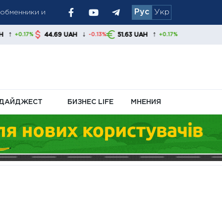
я обменники и
Рус
Укр
остаются
↓
↑
44.69 UAH
51.63 UAH
-0.13%
+0.17%
енные запасы
ДАЙДЖЕСТ
БИЗНЕС LIFE
МНЕНИЯ