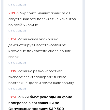
собственный рас
05.08.2026
набора по сравн
20:05
Укрпочта меняет правила с 1
официальной оц
августа: как это повлияет на клиентов
06.04.2026
по всей Украине
11:24
Сколько сто
05.08.2026
сдерживание в 20
19:51
Украинская экономика
разговора с Май
демонстрирует восстановление:
арифметики пер
ключевые показатели снова пошли
30.03.2026
вверх
11:26
Золото по $
05.08.2026
$80: время покуп
19:15
Украина резко нарастила
фиксировать при
экспорт электроэнергии: в июле
12.03.2026
поставки выросли почти наполовину
11:27
Экономика 
05.08.2026
войны: что измен
18:51
Рынки бьют рекорды на фоне
какие перспектив
прогресса в соглашении по
стабильности
Ормузскому проливу: S&P 500
24.02.2026