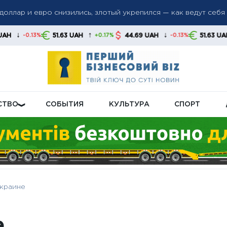
: доллар и евро снизились, злотый укрепился — как ведут себ
еров потеряет право на бесплатный проезд: какие маршруты 
↑
↓
↑
51.63 UAH
44.69 UAH
51.63 UAH
+0.17%
-0.13%
+0.17%
не в дополнительных комплексах Patriot, ссылаясь на огранич
СТВО
СОБЫТИЯ
КУЛЬТУРА
СПОРТ
Украине
е