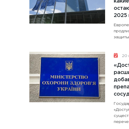
какие
остаю
2025 
Европе
продли
защиты 
20 
«Дос
расши
доба
препа
сосу
Госуда
«Досту
сущест
перечен