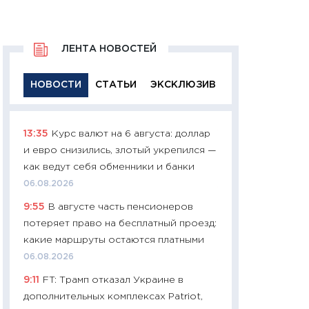
ЛЕНТА НОВОСТЕЙ
НОВОСТИ
СТАТЬИ
ЭКСКЛЮЗИВ
13:35
Курс валют на 6 августа: доллар
11:29
Качественн
и евро снизились, злотый укрепился —
основа успешног
как ведут себя обменники и банки
21.07.2026
06.08.2026
11:26
Как заработ
9:55
В августе часть пенсионеров
доходность, риск
потеряет право на бесплатный проезд:
покупки государ
какие маршруты остаются платными
08.07.2026
06.08.2026
11:20
Цена здоров
9:11
FT: Трамп отказал Украине в
медицина будуще
дополнительных комплексах Patriot,
расходы людей