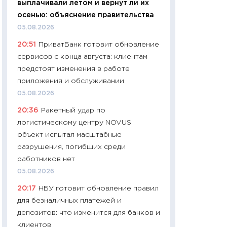
выплачивали летом и вернут ли их
найму
осенью: объяснение правительства
11.06.2026
05.08.2026
11:27
Дорожает ещ
20:51
ПриватБанк готовит обновление
промышленные ц
сервисов с конца августа: клиентам
чеки
предстоят изменения в работе
30.04.2026
приложения и обслуживании
11:32
Больше сбе
05.08.2026
уверенности: как
20:36
Ракетный удар по
финансовое пове
логистическому центру NOVUS:
27.04.2026
объект испытал масштабные
11:28
Почему еда 
разрушения, погибших среди
бюджет: как изм
работников нет
продуктовая кор
05.08.2026
2026 году
20:17
НБУ готовит обновление правил
13.04.2026
для безналичных платежей и
11:29
Сколько дей
депозитов: что изменится для банков и
пасхальная корзи
клиентов