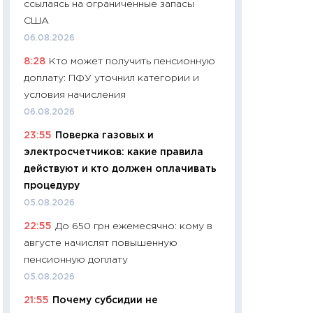
ссылаясь на ограниченные запасы
01.07.2026
США
11:24
Профессии б
06.08.2026
двигается образо
8:28
Кто может получить пенсионную
навыки будут пл
доплату: ПФУ уточнил категории и
29.06.2026
условия начисления
11:27
Вступительн
06.08.2026
Украине: цена ко
23:55
Поверка газовых и
университетов и
электросчетчиков: какие правила
абитуриентов
действуют и кто должен оплачивать
23.06.2026
процедуру
11:29
Доллар по 51
05.08.2026
тысяч: что на са
22:55
До 650 грн ежемесячно: кому в
показывает Бюд
августе начислят повышенную
2027–2029
пенсионную доплату
19.06.2026
05.08.2026
11:22
Кадровый д
21:55
Почему субсидии не
вакансии: мешаю