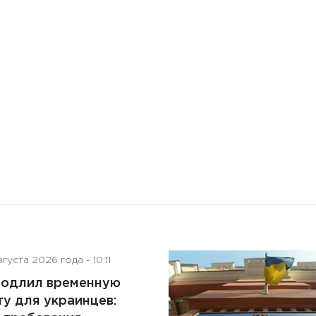
2 октября 2024 года - 12:57
Внедрение комплаенс-
контроля: понятие,
преимущества и ключевые
аспекты
густа 2026 года - 10:11
родлил временную
у для украинцев: