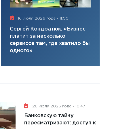
22 декабря
«в обход банков»
28.01.2026
Совет дир
16 июля 2026 года - 11:00
цифровая 
11:28
Госбюджет 
Елена Нус
Сергей Кондратюк: «Бизнес
плана, грантова
инвестиция
платит за несколько
управляемый де
решениях
сервисов там, где хватило бы
13.01.2026
одного»
11:30
Стратегичес
портфель будущ
31.12.2025
Читать вс
26 июля 2026 года - 10:47
Банковскую тайну
пересматривают: доступ к