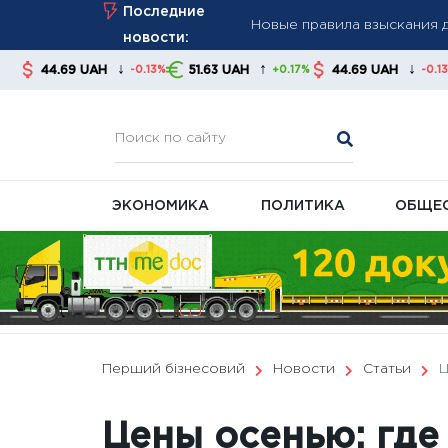
Skip
Последние
советуют контролировать
to
новости:
В Украине готовят масшта
content
↓
↑
↓
H
51.63 UAH
44.69 UAH
51.63 UAH
-0.13%
+0.17%
-0.13%
ГНС фиксирует ошибки пос
ЭКОНОМИКА
ПОЛИТИКА
ОБЩЕ
Перший бізнесовий
Новости
Статьи
Ц
Цены осенью: где