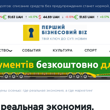
 свои финансы
бную пенсионную реформу: что будет с выплатами
↑
↓
↑
↓
44.69 UAH
51.63 UAH
44.69 UAH
+0.17%
-0.13%
+0.17%
ле продажи квартир: владельцам советуют срочно сверить д
СТВО
СОБЫТИЯ
КУЛЬТУРА
СПОРТ
ены осенью: где реальная экономия, а где маркетинг
 реальная экономия,