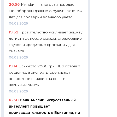
20:56
Минфин: налоговая передаст
29.06.2026
Минобороны данные о мужчинах 18–60
11:27
Вступительн
лет для проверки военного учета
Украине: цена ко
06.08.2026
университетов и
19:52
Правительство усиливает защиту
абитуриентов
логистики: новые склады, страхование
23.06.2026
грузов и кредитные программы для
11:29
Доллар по 51
бизнеса
тысяч: что на са
06.08.2026
показывает Бюд
19:14
Банкнота 2000 грн: НБУ готовит
2027–2029
решение, а эксперты оценивают
19.06.2026
возможное влияние на цены и
11:22
Кадровый д
наличный рынок
вакансии: мешаю
06.08.2026
найму
18:50
Банк Англии: искусственный
11.06.2026
интеллект повышает
11:27
Дорожает ещ
производительность в Британии, но
промышленные ц