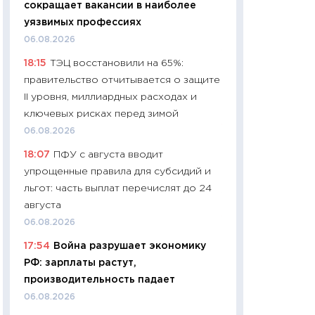
сокращает вакансии в наиболее
чеки
уязвимых профессиях
30.04.2026
06.08.2026
11:32
Больше сбе
18:15
ТЭЦ восстановили на 65%:
уверенности: как
правительство отчитывается о защите
финансовое пове
II уровня, миллиардных расходах и
27.04.2026
ключевых рисках перед зимой
11:28
Почему еда 
06.08.2026
бюджет: как изм
18:07
ПФУ с августа вводит
продуктовая кор
упрощенные правила для субсидий и
2026 году
льгот: часть выплат перечислят до 24
13.04.2026
августа
11:29
Сколько дей
06.08.2026
пасхальная корзи
17:54
Война разрушает экономику
собственный рас
РФ: зарплаты растут,
набора по сравн
производительность падает
официальной оц
06.08.2026
06.04.2026