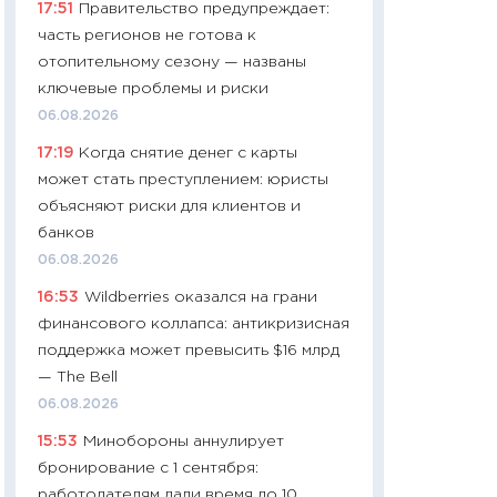
17:51
Правительство предупреждает:
11:24
Сколько сто
часть регионов не готова к
сдерживание в 20
отопительному сезону — названы
разговора с Май
ключевые проблемы и риски
арифметики пер
06.08.2026
30.03.2026
17:19
Когда снятие денег с карты
11:26
Золото по $
может стать преступлением: юристы
$80: время покуп
объясняют риски для клиентов и
фиксировать при
банков
12.03.2026
06.08.2026
11:27
Экономика 
16:53
Wildberries оказался на грани
войны: что измен
финансового коллапса: антикризисная
какие перспектив
поддержка может превысить $16 млрд
стабильности
— The Bell
24.02.2026
06.08.2026
11:26
Потреблени
15:53
Минобороны аннулирует
украинцев 2025-2
бронирование с 1 сентября:
расходов, сбере
работодателям дали время до 10