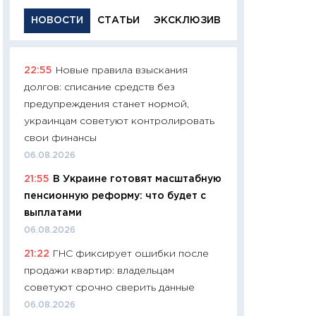
НОВОСТИ
СТАТЬИ
ЭКСКЛЮЗИВ
22:55
Новые правила взыскания
11:29
Качественн
долгов: списание средств без
основа успешног
предупреждения станет нормой,
21.07.2026
украинцам советуют контролировать
11:26
Как заработ
свои финансы
доходность, риск
06.08.2026
покупки государ
21:55
В Украине готовят масштабную
08.07.2026
пенсионную реформу: что будет с
11:20
Цена здоров
выплатами
медицина будуще
06.08.2026
расходы людей
21:22
ГНС фиксирует ошибки после
01.07.2026
продажи квартир: владельцам
11:24
Профессии б
советуют срочно сверить данные
двигается образо
06.08.2026
навыки будут пл