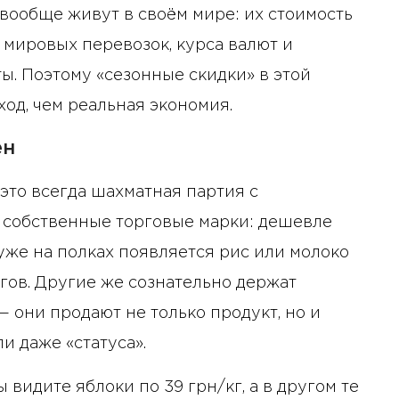
ообще живут в своём мире: их стоимость
10 января 2025 года - 8:52
т мировых перевозок, курса валют и
Бизнес-Диалог: Влияние
ы. Поэтому «сезонные скидки» в этой
искусственного интеллекта
од, чем реальная экономия.
на деятельность советов
директоров
ен
это всегда шахматная партия с
а собственные торговые марки: дешевле
 уже на полках появляется рис или молоко
гов. Другие же сознательно держат
 они продают не только продукт, но и
и даже «статуса».
видите яблоки по 39 грн/кг, а в другом те