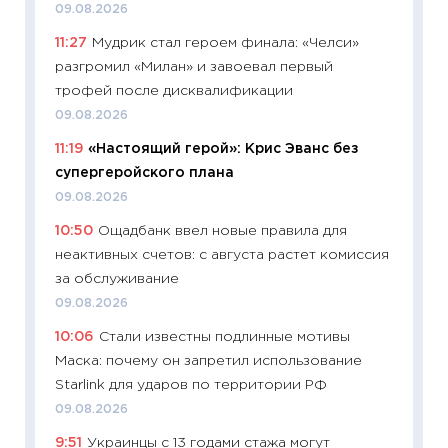
09.08.2026
образо
11:27
Мудрик стал героем финала: «Челси»
платит
разгромил «Милан» и завоевал первый
29.06.2
трофей после дисквалификации
11:27
Вс
09.08.2026
Украин
11:19
«Настоящий герой»: Крис Эванс без
универ
супергеройского плана
абитур
09.08.2026
23.06.2
10:50
Ощадбанк ввел новые правила для
11:29
До
неактивных счетов: с августа растет комиссия
что на
за обслуживание
деклар
09.08.2026
19.06.20
10:06
Стали известны подлинные мотивы
11:22
Ка
Маска: почему он запретил использование
ваканс
Starlink для ударов по территории РФ
11.06.20
09.08.2026
11:27
До
9:51
Украинцы с 13 годами стажа могут
промыш