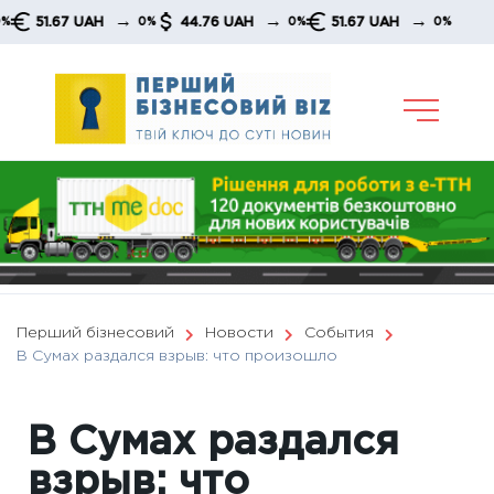
Skip
→
→
→
51.67 UAH
44.76 UAH
51.67 UAH
0%
0%
0%
to
content
Перший бізнесовий
Новости
События
В Сумах раздался взрыв: что произошло
В Сумах раздался
взрыв: что