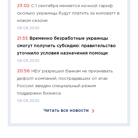
23:02
С 1 сентября меняется ночной тариф:
перев
сколько украинцы будут платить за киловатт в
30.03.2
новом сезоне
11:26
Зо
08.08.2026
время 
21:55
Временно безработные украинцы
12.03.20
смогут получить субсидию: правительство
11:27
Эк
уточнило условия назначения помощи
что из
08.08.2026
перспе
20:56
НБУ разрешил банкам не признавать
24.02.2
дефолт компаний, пострадавших от атак
11:26
П
России: введен специальный режим
2025-2
поддержки бизнеса
сбереж
08.08.2026
Institu
Читать все новости
18.02.20
11:27
За
кто ди
кандид