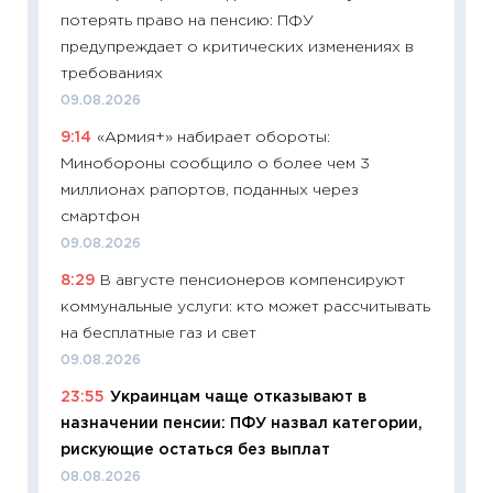
потерять право на пенсию: ПФУ
30.04.2
предупреждает о критических изменениях в
11:32
Бо
требованиях
уверен
09.08.2026
поведе
9:14
«Армия+» набирает обороты:
27.04.2
Минобороны сообщило о более чем 3
11:28
По
миллионах рапортов, поданных через
измени
смартфон
в 2026
09.08.2026
13.04.20
8:29
В августе пенсионеров компенсируют
11:29
Ск
коммунальные услуги: кто может рассчитывать
пасхал
на бесплатные газ и свет
собств
09.08.2026
сравне
23:55
Украинцам чаще отказывают в
06.04.2
назначении пенсии: ПФУ назвал категории,
11:24
Ск
рискующие остаться без выплат
сдержи
08.08.2026
Майком