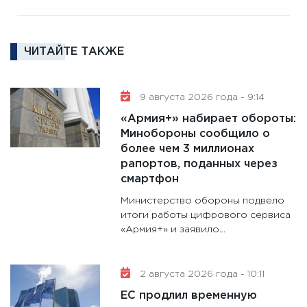
16.02.20
11:30
Ре
ЧИТАЙТЕ ТАКЖЕ
котель
аудита
30.01.20
9 августа 2026 года - 9:14
11:30
Кр
«Армия+» набирает обороты:
делают
Минобороны сообщило о
28.01.20
более чем 3 миллионах
рапортов, поданных через
11:28
Го
смартфон
гранто
дефиц
Министерство обороны подвело
итоги работы цифрового сервиса
13.01.20
«Армия+» и заявило...
11:30
Ст
будуще
31.12.20
2 августа 2026 года - 10:11
ЕС продлил временную