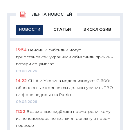
ЛЕНТА НОВОСТЕЙ
НОВОСТИ
СТАТЬИ
ЭКСКЛЮЗИВ
15:54
Пенсии и субсидии могут
11:29
Ка
приостановить: украинцам объяснили причины
успешн
потери соцвыплат
21.07.20
09.08.2026
11:26
Ка
14:22
США и Украина модернизируют С‑300:
риски 
обновленные комплексы должны усилить ПВО
облига
на фоне недостатка Patriot
08.07.2
09.08.2026
11:20
Це
11:52
Возрастные надбавки посмотрели: кому
будуще
из пенсионеров не назначат доплату в новом
01.07.2
периоде
11:24
Пр