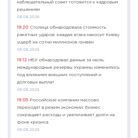
наблюдательный совет готовится к кадровым
11:22
Ка
решениям
ваканс
08.08.2026
11.06.20
19:20
Столица обнародовала стоимость
11:27
До
ракетных ударов: каждая атака наносит Киеву
промыш
ущерб на сотни миллионов гривен
30.04.2
08.08.2026
11:32
Бо
19:12
НБУ обнародовал данные за июль:
уверен
международные резервы Украины изменились
поведе
под влиянием внешних поступлений и
27.04.2
долговых выплат
11:28
По
08.08.2026
измени
19:05
Российские компании массово
в 2026
переходят в режим экономии: бизнес
13.04.20
сокращает расходы и увеличивает долги на
11:29
Ск
фоне кризиса
пасхал
08.08.2026
собств