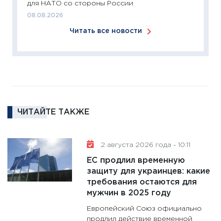
для НАТО со стороны России
Institu
08.08.2026
18.02.20
Читать все новости
11:27
За
кто ди
кандид
16.02.20
11:30
Ре
котель
ЧИТАЙТЕ ТАКЖЕ
аудита
30.01.20
11:30
Кр
2 августа 2026 года - 10:11
делают
ЕС продлил временную
28.01.20
защиту для украинцев: какие
требования остаются для
11:28
Го
мужчин в 2025 году
гранто
дефиц
Европейский Союз официально
13.01.20
продлил действие временной