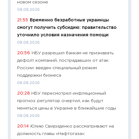
новом сезоне
08.07.2
08.08.2026
11:20
Це
21:55
Временно безработные украинцы
будуще
смогут получить субсидию: правительство
01.07.2
уточнило условия назначения помощи
11:24
Пр
08.08.2026
образо
20:56
НБУ разрешил банкам не признавать
платит
дефолт компаний, пострадавших от атак
29.06.2
России: введен специальный режим
11:27
Вс
поддержки бизнеса
Украин
08.08.2026
универ
20:28
НБУ пересмотрел инфляционный
абитур
прогноз: регулятор очертил, как будут
23.06.2
меняться цены в Украине в ближайшие годы
11:29
До
08.08.2026
что на
20:14
Юлию Свириденко рассматривают на
деклар
должность главы «Нафтогаза»:
19.06.20