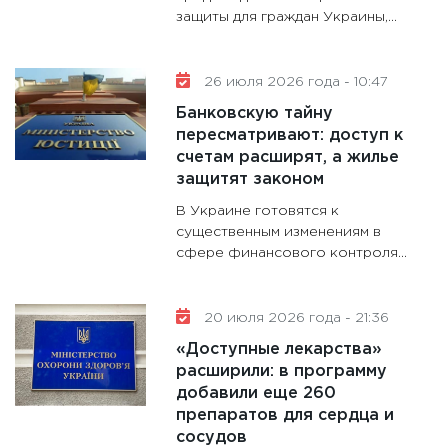
защиты для граждан Украины,...
11:30
Ст
будуще
31.12.20
26 июля 2026 года - 10:47
Банковскую тайну
пересматривают: доступ к
счетам расширят, а жилье
защитят законом
В Украине готовятся к
существенным изменениям в
сфере финансового контроля...
20 июля 2026 года - 21:36
«Доступные лекарства»
расширили: в программу
добавили еще 260
препаратов для сердца и
сосудов