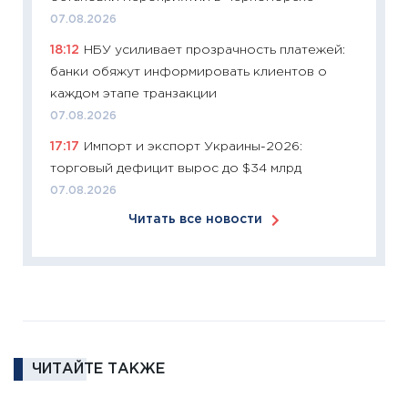
07.08.2026
11:26
Зо
18:12
НБУ усиливает прозрачность платежей:
время 
банки обяжут информировать клиентов о
12.03.20
каждом этапе транзакции
11:27
Эк
07.08.2026
что из
17:17
Импорт и экспорт Украины-2026:
перспе
торговый дефицит вырос до $34 млрд
24.02.2
07.08.2026
11:26
П
Читать все новости
2025-2
сбереж
Institu
18.02.20
11:27
За
кто ди
кандид
ЧИТАЙТЕ ТАКЖЕ
16.02.20