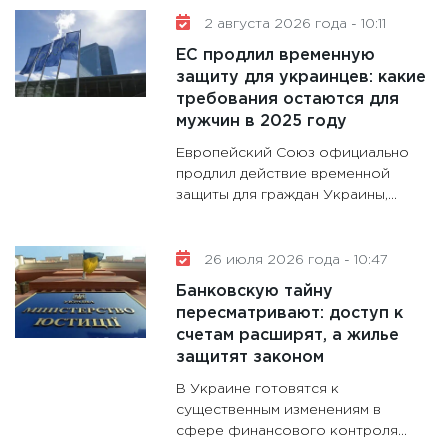
11:30
Ре
2 августа 2026 года - 10:11
котель
ЕС продлил временную
аудита
защиту для украинцев: какие
30.01.20
требования остаются для
11:30
Кр
мужчин в 2025 году
делают
Европейский Союз официально
28.01.20
продлил действие временной
защиты для граждан Украины,...
11:28
Го
гранто
дефиц
26 июля 2026 года - 10:47
13.01.20
Банковскую тайну
11:30
Ст
пересматривают: доступ к
будуще
счетам расширят, а жилье
31.12.20
защитят законом
В Украине готовятся к
существенным изменениям в
сфере финансового контроля...