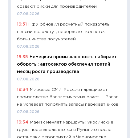
11:32
Бо
создают риски для производителей
уверен
07.08.2026
поведе
19:51
ПФУ обновил расчетный показатель:
27.04.2
пенсии возрастут, перерасчет коснется
11:28
По
большинства получателей
измени
07.08.2026
в 2026
19:35
Немецкая промышленность набирает
13.04.20
обороты: автосектор обеспечил третий
11:29
Ск
месяц роста производства
пасхал
07.08.2026
собств
19:34
Мировые СМИ: Россия наращивает
сравне
производство баллистических ракет — Запад
06.04.2
не успевает пополнять запасы перехватчиков
11:24
Ск
07.08.2026
сдержи
19:34
Maersk меняет маршруты: украинские
Майком
грузы перенаправляются в Румынию после
перев
остановки мероприятий в Черноморске
30.03.2