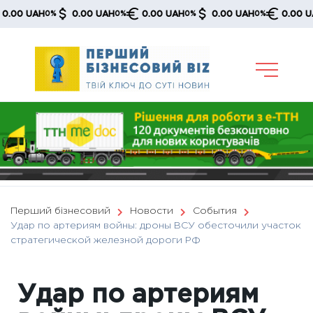
Skip
0 UAH
0.00 UAH
0.00 UAH
0.00 UAH
0.00 UAH
0%
0%
0%
0%
0
to
content
Перший бізнесовий
Новости
События
Удар по артериям войны: дроны ВСУ обесточили участок
стратегической железной дороги РФ
Удар по артериям