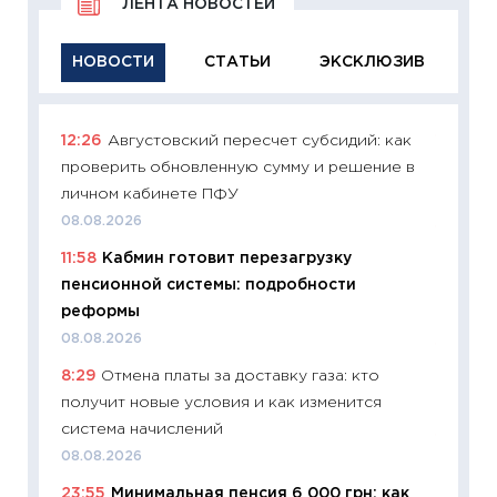
ЛЕНТА НОВОСТЕЙ
НОВОСТИ
СТАТЬИ
ЭКСКЛЮЗИВ
12:26
Августовский пересчет субсидий: как
11:29
Ка
проверить обновленную сумму и решение в
успешн
личном кабинете ПФУ
21.07.20
08.08.2026
11:26
Ка
11:58
Кабмин готовит перезагрузку
риски 
пенсионной системы: подробности
облига
реформы
08.07.2
08.08.2026
11:20
Це
8:29
Отмена платы за доставку газа: кто
будуще
получит новые условия и как изменится
01.07.2
система начислений
11:24
Пр
08.08.2026
образо
23:55
Минимальная пенсия 6 000 грн: как
платит