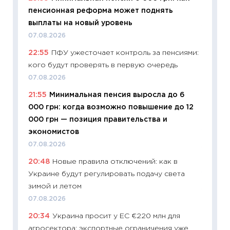
пенсионная реформа может поднять
29.06.2
выплаты на новый уровень
11:27
Вс
07.08.2026
Украин
22:55
ПФУ ужесточает контроль за пенсиями:
универ
кого будут проверять в первую очередь
абитур
07.08.2026
23.06.2
21:55
Минимальная пенсия выросла до 6
11:29
До
000 грн: когда возможно повышение до 12
что на
000 грн — позиция правительства и
деклар
экономистов
19.06.20
07.08.2026
11:22
Ка
20:48
Новые правила отключений: как в
ваканс
Украине будут регулировать подачу света
11.06.20
зимой и летом
11:27
До
07.08.2026
промыш
20:34
Украина просит у ЕС €220 млн для
30.04.2
агросектора: экспортные ограничения уже