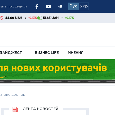
вать процедуру
Рус
Укр
ьства
↓
↑
51.63 UAH
-0.13%
+0.17%
ДАЙДЖЕСТ
БИЗНЕС LIFE
МНЕНИЯ
 атаке дронов
ЛЕНТА НОВОСТЕЙ