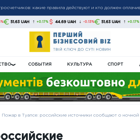
тросчетчиков: какие правила действуют и кто должен оплачи
 кому в августе начислят повышенную пенсионную доплату
лачивали летом и вернут ли их осенью: объяснение правител
↑
↓
↑
H
44.69 UAH
51.63 UAH
44.69 UAH
+0.17%
-0.13%
+0.17%
СТВО
СОБЫТИЯ
КУЛЬТУРА
СПОРТ
Пожар в Туапсе: российские источники сообщают о ночной
российские