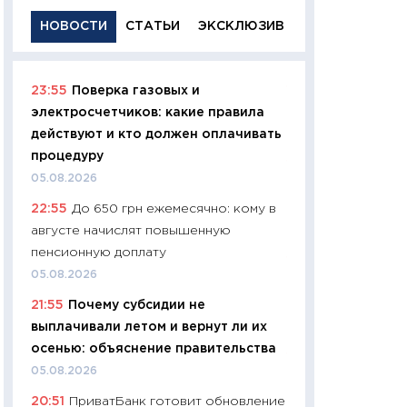
НОВОСТИ
СТАТЬИ
ЭКСКЛЮЗИВ
23:55
Поверка газовых и
11:29
Качественн
электросчетчиков: какие правила
основа успешног
действуют и кто должен оплачивать
21.07.2026
процедуру
11:26
Как заработ
05.08.2026
доходность, риск
22:55
До 650 грн ежемесячно: кому в
покупки государ
августе начислят повышенную
08.07.2026
пенсионную доплату
11:20
Цена здоров
05.08.2026
медицина будуще
21:55
Почему субсидии не
расходы людей
выплачивали летом и вернут ли их
01.07.2026
осенью: объяснение правительства
11:24
Профессии б
05.08.2026
двигается образо
20:51
ПриватБанк готовит обновление
навыки будут пл