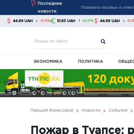
Поверка газовых и элек
Skip
Последние
До 650 грн ежемесячно:
to
новости:
Почему субсидии не вып
content
↓
↑
↓
UAH
51.63 UAH
44.69 UAH
51.63 UA
-0.13%
+0.17%
-0.13%
ЭКОНОМИКА
ПОЛИТИКА
ОБЩЕ
Перший бізнесовий
Новости
События
Пожар в Туапсе: 