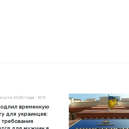
контроля: понятие,
преимущества и ключевые
аспекты
густа 2026 года - 10:11
родлил временную
у для украинцев:
 требования
тся для мужчин в