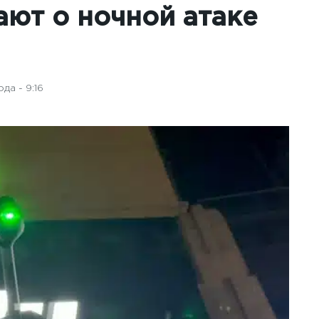
ют о ночной атаке
да - 9:16