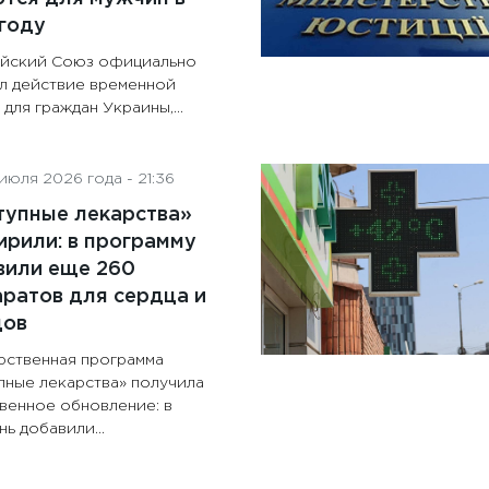
году
йский Союз официально
л действие временной
для граждан Украины,...
июля 2026 года - 21:36
тупные лекарства»
рили: в программу
вили еще 260
ратов для сердца и
дов
рственная программа
пные лекарства» получила
венное обновление: в
ь добавили...