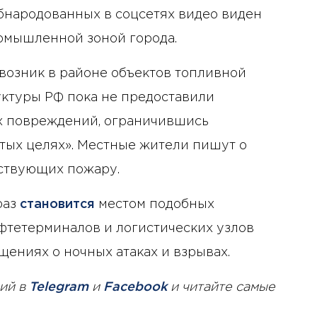
бнародованных в соцсетях видео виден
омышленной зоной города.
возник в районе объектов топливной
ктуры РФ пока не предоставили
х повреждений, ограничившись
тых целях». Местные жители пишут о
ествующих пожару.
раз
становится
местом подобных
фтетерминалов и логистических узлов
ениях о ночных атаках и взрывах.
ий в
Telegram
и
Facebook
и читайте самые