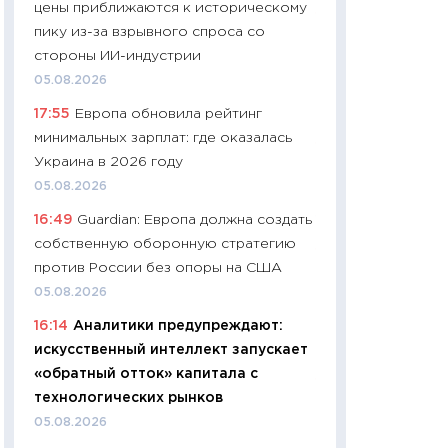
цены приближаются к историческому
11:24
Сколько сто
пику из-за взрывного спроса со
сдерживание в 20
стороны ИИ-индустрии
разговора с Май
05.08.2026
арифметики пер
17:55
Европа обновила рейтинг
30.03.2026
минимальных зарплат: где оказалась
11:26
Золото по $
Украина в 2026 году
$80: время покуп
05.08.2026
фиксировать при
16:49
Guardian: Европа должна создать
12.03.2026
собственную оборонную стратегию
11:27
Экономика 
против России без опоры на США
войны: что измен
05.08.2026
какие перспектив
16:14
Аналитики предупреждают:
стабильности
искусственный интеллект запускает
24.02.2026
«обратный отток» капитала с
11:26
Потреблени
технологических рынков
украинцев 2025-2
05.08.2026
расходов, сбере