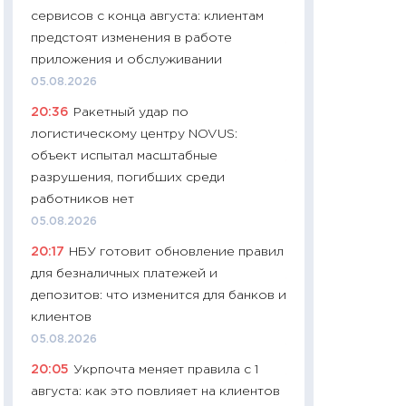
сервисов с конца августа: клиентам
29.06.2026
предстоят изменения в работе
11:27
Вступительн
приложения и обслуживании
Украине: цена ко
05.08.2026
университетов и
20:36
Ракетный удар по
абитуриентов
логистическому центру NOVUS:
23.06.2026
объект испытал масштабные
11:29
Доллар по 51
разрушения, погибших среди
тысяч: что на са
работников нет
показывает Бюд
05.08.2026
2027–2029
20:17
НБУ готовит обновление правил
19.06.2026
для безналичных платежей и
11:22
Кадровый д
депозитов: что изменится для банков и
вакансии: мешаю
клиентов
найму
05.08.2026
11.06.2026
20:05
Укрпочта меняет правила с 1
11:27
Дорожает ещ
августа: как это повлияет на клиентов
промышленные ц