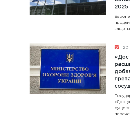
2025 
Европе
продли
защиты 
20 
«Дос
расши
доба
препа
сосу
Госуда
«Досту
сущест
перечен