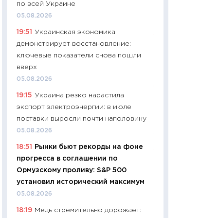
по всей Украине
чеки
05.08.2026
30.04.2026
19:51
Украинская экономика
11:32
Больше сбе
демонстрирует восстановление:
уверенности: как
ключевые показатели снова пошли
финансовое пове
вверх
27.04.2026
05.08.2026
11:28
Почему еда 
19:15
Украина резко нарастила
бюджет: как изм
экспорт электроэнергии: в июле
продуктовая кор
поставки выросли почти наполовину
2026 году
05.08.2026
13.04.2026
18:51
Рынки бьют рекорды на фоне
11:29
Сколько дей
прогресса в соглашении по
пасхальная корзи
Ормузскому проливу: S&P 500
собственный рас
установил исторический максимум
набора по сравн
05.08.2026
официальной оц
18:19
Медь стремительно дорожает:
06.04.2026