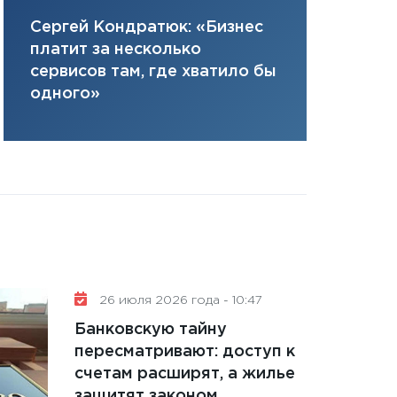
цифровая 
плана, грантова
Елена Нус
Сергей Кондратюк: «Бизнес
управляемый де
инвестиция
платит за несколько
13.01.2026
решениях
сервисов там, где хватило бы
11:30
Стратегичес
одного»
портфель будущ
31.12.2025
Читать вс
26 июля 2026 года - 10:47
Банковскую тайну
пересматривают: доступ к
счетам расширят, а жилье
защитят законом