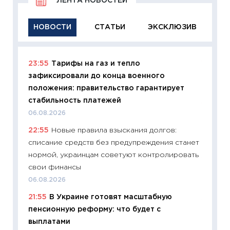
ЛЕНТА НОВОСТЕЙ
НОВОСТИ
СТАТЬИ
ЭКСКЛЮЗИВ
23:55
Тарифы на газ и тепло
11:29
Ка
зафиксировали до конца военного
успешн
положения: правительство гарантирует
21.07.20
стабильность платежей
11:26
Ка
06.08.2026
риски 
22:55
Новые правила взыскания долгов:
облига
списание средств без предупреждения станет
08.07.2
нормой, украинцам советуют контролировать
11:20
Це
свои финансы
будуще
06.08.2026
01.07.2
21:55
В Украине готовят масштабную
11:24
Пр
пенсионную реформу: что будет с
образо
выплатами
платит