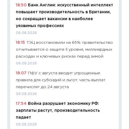
11:32
Бо
18:50
Банк Англии: искусственный интеллект
уверен
повышает производительность в Британии,
поведе
но сокращает вакансии в наиболее
27.04.2
уязвимых профессиях
11:28
По
06.08.2026
измени
18:15
ТЭЦ восстановили на 65%: правительство
в 2026
отчитывается о защите II уровня, миллиардных
13.04.20
расходах и ключевых рисках перед зимой
11:29
Ск
06.08.2026
пасхал
18:07
ПФУ с августа вводит упрощенные
собств
правила для субсидий и льгот: часть выплат
сравне
перечислят до 24 августа
06.04.2
06.08.2026
11:24
Ск
17:54
Война разрушает экономику РФ:
сдержи
зарплаты растут, производительность
Майком
падает
перев
06.08.2026
30.03.2