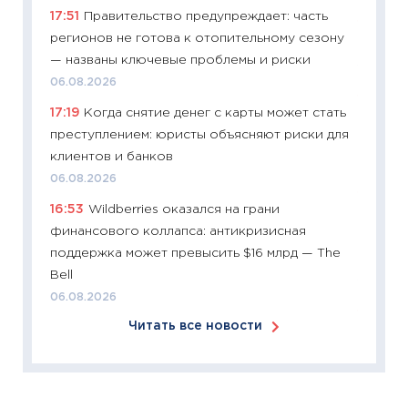
17:51
Правительство предупреждает: часть
11:26
Зо
регионов не готова к отопительному сезону
время 
— названы ключевые проблемы и риски
12.03.20
06.08.2026
11:27
Эк
17:19
Когда снятие денег с карты может стать
что из
преступлением: юристы объясняют риски для
перспе
клиентов и банков
24.02.2
06.08.2026
11:26
П
16:53
Wildberries оказался на грани
2025-2
финансового коллапса: антикризисная
сбереж
поддержка может превысить $16 млрд — The
Institu
Bell
18.02.20
06.08.2026
11:27
За
Читать все новости
кто ди
кандид
16.02.20