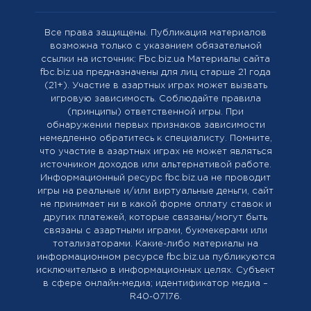
Все права защищены. Публикация материалов
возможна только с указанием обязательной
ссылки на источник: Fbc.biz.ua Материалы сайта
fbc.biz.ua предназначены для лиц старше 21 года
(21+). Участие в азартных играх может вызвать
игровую зависимость. Соблюдайте правила
(принципы) ответственной игры. При
обнаружении первых признаков зависимости
немедленно обратитесь к специалисту. Помните,
что участие в азартных играх не может являться
источником доходов или альтернативой работе.
Информационный ресурс fbc.biz.ua не проводит
игры на реальные и/или виртуальные деньги, сайт
не принимает ни в какой форме оплату ставок и
других платежей, которые связаны/могут быть
связаны с азартными играми, букмекерами или
тотализаторами. Какие-либо материалы на
информационном ресурсе fbc.biz.ua публикуются
исключительно в информационных целях. Cубъект
в сфере онлайн-медиа; идентификатор медиа –
R40-07176.