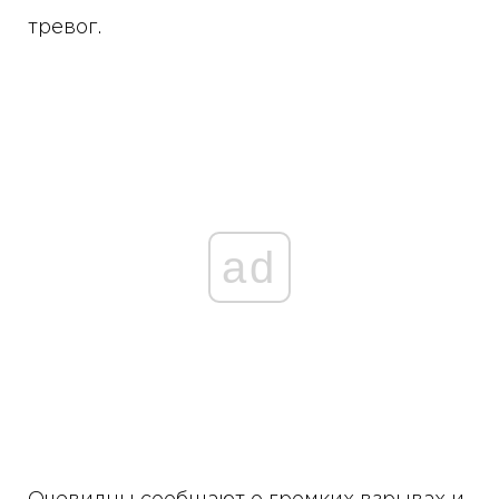
тревог.
ad