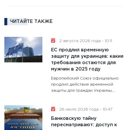
11:30
Ре
котель
аудита
ЧИТАЙТЕ ТАКЖЕ
30.01.20
11:30
Кр
делают
2 августа 2026 года - 10:11
28.01.20
ЕС продлил временную
11:28
Го
защиту для украинцев: какие
требования остаются для
гранто
мужчин в 2025 году
дефиц
13.01.20
Европейский Союз официально
продлил действие временной
11:30
Ст
защиты для граждан Украины,...
будуще
31.12.20
26 июля 2026 года - 10:47
Банковскую тайну
пересматривают: доступ к