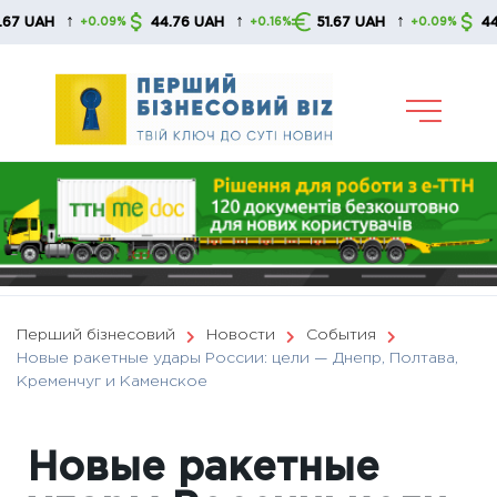
Skip
↑
↑
↑
AH
44.76 UAH
51.67 UAH
44.76 U
+0.09%
+0.16%
+0.09%
to
content
Перший бізнесовий
Новости
События
Новые ракетные удары России: цели — Днепр, Полтава,
Кременчуг и Каменское
Новые ракетные