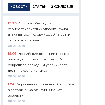
НОВОСТИ
СТАТЬИ
ЭКСКЛЮЗИВ
19:20
Столица обнародовала
11:29
Качественн
стоимость ракетных ударов: каждая
основа успешног
атака наносит Киеву ущерб на сотни
21.07.2026
миллионов гривен
11:26
Как заработ
08.08.2026
доходность, риск
19:05
Российские компании массово
покупки государ
переходят в режим экономии: бизнес
08.07.2026
сокращает расходы и увеличивает
11:20
Цена здоров
долги на фоне кризиса
медицина будуще
08.08.2026
расходы людей
13:41
Украинцам напомнили об ошибке
01.07.2026
в платежках за газ: сумма может
11:24
Профессии б
возрасти
двигается образо
08.08.2026
навыки будут пл