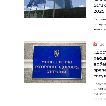
остаю
2025 
Европе
продли
защиты 
20 
«Дос
расши
доба
препа
сосу
Госуда
«Досту
сущест
перечен