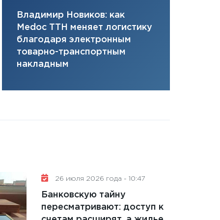
плана, грантова
Владимир Новиков: как
Сергей Ко
управляемый де
Medoc ТТН меняет логистику
платит за 
13.01.2026
благодаря электронным
сервисов т
11:30
Стратегичес
товарно-транспортным
одного»
портфель будущ
накладным
31.12.2025
Читать вс
26 июля 2026 года - 10:47
Банковскую тайну
пересматривают: доступ к
счетам расширят, а жилье