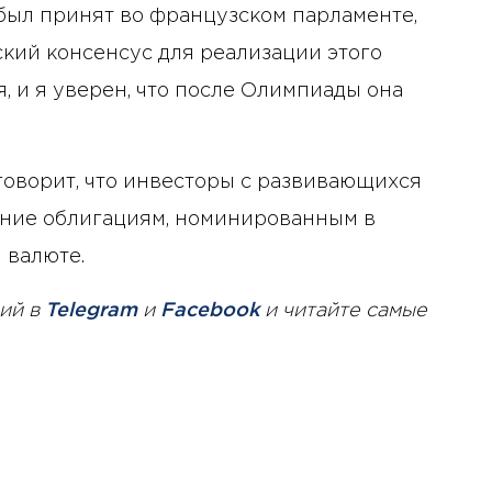
 был принят во французском парламенте,
кий консенсус для реализации этого
, и я уверен, что после Олимпиады она
 говорит, что инвесторы с развивающихся
ние облигациям, номинированным в
 валюте.
ий в
Telegram
и
Facebook
и читайте самые
10 января 2025 года - 8:52
Бизнес-Диалог: Влияние