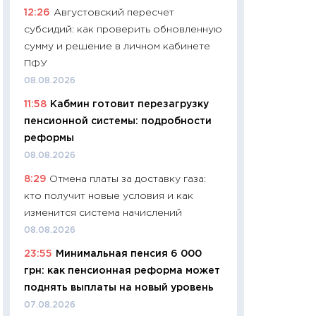
12:26
Августовский пересчет
29.06.2026
субсидий: как проверить обновленную
11:27
Вступительн
сумму и решение в личном кабинете
Украине: цена ко
ПФУ
университетов и
08.08.2026
абитуриентов
11:58
Кабмин готовит перезагрузку
23.06.2026
пенсионной системы: подробности
11:29
Доллар по 51
реформы
тысяч: что на са
08.08.2026
показывает Бюд
8:29
Отмена платы за доставку газа:
2027–2029
кто получит новые условия и как
19.06.2026
изменится система начислений
11:22
Кадровый д
08.08.2026
вакансии: мешаю
23:55
Минимальная пенсия 6 000
найму
грн: как пенсионная реформа может
11.06.2026
поднять выплаты на новый уровень
11:27
Дорожает ещ
07.08.2026
промышленные ц