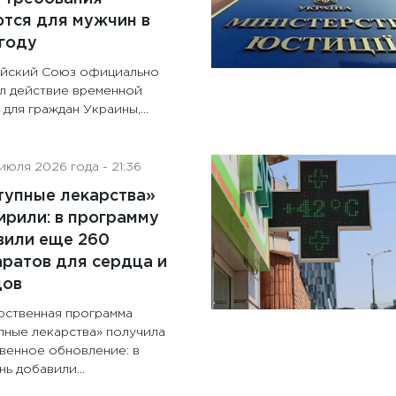
тся для мужчин в
году
йский Союз официально
л действие временной
для граждан Украины,...
июля 2026 года - 21:36
тупные лекарства»
рили: в программу
вили еще 260
ратов для сердца и
дов
рственная программа
пные лекарства» получила
венное обновление: в
ь добавили...