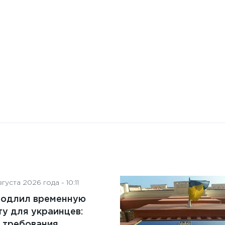
искусственного интеллекта
на деятельность советов
директоров
густа 2026 года - 10:11
родлил временную
у для украинцев:
 требования