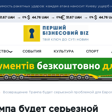
ово переходят в режим экономии: бизнес сокращает расходы
→
→
→
44.76 UAH
51.67 UAH
44.76 UAH
5
0%
0%
0%
0%
ибке в платежках за газ: сумма может возрасти
СТВО
СОБЫТИЯ
КУЛЬТУРА
СПОРТ
Возвращение Трампа будет серьезной проблемой для Евро
мпа будет серьезной