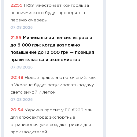
22:55
ПФУ ужесточает контроль за
чеки
пенсиями: кого будут проверять в
30.04.2026
первую очередь
11:32
Больше сбе
07.08.2026
уверенности: как
21:55
Минимальная пенсия выросла
финансовое пове
до 6 000 грн: когда возможно
27.04.2026
повышение до 12 000 грн — позиция
11:28
Почему еда 
правительства и экономистов
бюджет: как изм
07.08.2026
продуктовая кор
20:48
Новые правила отключений: как
2026 году
в Украине будут регулировать подачу
13.04.2026
света зимой и летом
11:29
Сколько дей
07.08.2026
пасхальная корзи
20:34
Украина просит у ЕС €220 млн
собственный рас
для агросектора: экспортные
набора по сравн
ограничения уже создают риски для
официальной оц
производителей
06.04.2026