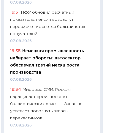
07.08.2026
11:24
Сколько сто
19:51
ПФУ обновил расчетный
сдерживание в 20
показатель: пенсии возрастут,
разговора с Май
перерасчет коснется большинства
арифметики пер
получателей
30.03.2026
07.08.2026
11:26
Золото по $
19:35
Немецкая промышленность
$80: время покуп
набирает обороты: автосектор
фиксировать при
обеспечил третий месяц роста
12.03.2026
производства
11:27
Экономика 
07.08.2026
войны: что измен
19:34
Мировые СМИ: Россия
какие перспектив
наращивает производство
стабильности
баллистических ракет — Запад не
24.02.2026
успевает пополнять запасы
11:26
Потреблени
перехватчиков
украинцев 2025-2
07.08.2026
расходов, сбере