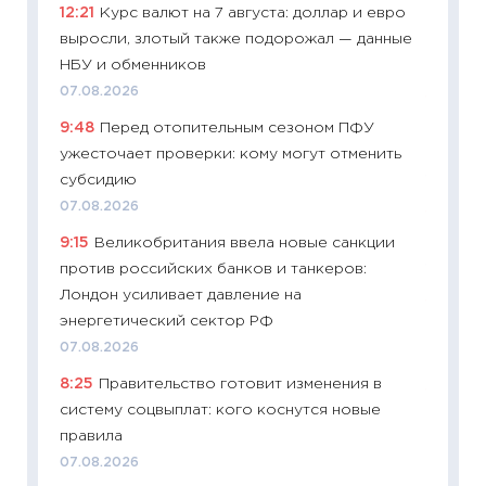
12:21
Курс валют на 7 августа: доллар и евро
универ
выросли, злотый также подорожал — данные
абитур
НБУ и обменников
23.06.2
07.08.2026
11:29
До
9:48
Перед отопительным сезоном ПФУ
что на
ужесточает проверки: кому могут отменить
деклар
субсидию
19.06.20
07.08.2026
11:22
Ка
9:15
Великобритания ввела новые санкции
ваканс
против российских банков и танкеров:
11.06.20
Лондон усиливает давление на
11:27
До
энергетический сектор РФ
промыш
07.08.2026
30.04.2
8:25
Правительство готовит изменения в
11:32
Бо
систему соцвыплат: кого коснутся новые
уверен
правила
поведе
07.08.2026
27.04.2