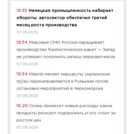
19:35
Немецкая промышленность набирает
11:29
Ка
обороты: автосектор обеспечил третий
успешн
месяц роста производства
21.07.20
07.08.2026
11:26
Ка
19:34
Мировые СМИ: Россия наращивает
риски 
производство баллистических ракет — Запад
облига
не успевает пополнять запасы перехватчиков
08.07.2
07.08.2026
11:20
Це
19:34
Maersk меняет маршруты: украинские
будуще
грузы перенаправляются в Румынию после
01.07.2
остановки мероприятий в Черноморске
11:24
Пр
07.08.2026
образо
16:20
Осень принесет новые расходы: какие
платит
продукты рискуют подорожать и что стоит за
29.06.2
ростом цен
11:27
Вс
07.08.2026
Украин