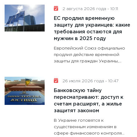
11:30
Кр
2 августа 2026 года - 10:11
делают
ЕС продлил временную
28.01.20
защиту для украинцев: какие
требования остаются для
11:28
Го
мужчин в 2025 году
гранто
дефиц
Европейский Союз официально
13.01.20
продлил действие временной
защиты для граждан Украины,...
11:30
Ст
будуще
31.12.20
26 июля 2026 года - 10:47
Банковскую тайну
пересматривают: доступ к
счетам расширят, а жилье
защитят законом
В Украине готовятся к
существенным изменениям в
сфере финансового контроля...