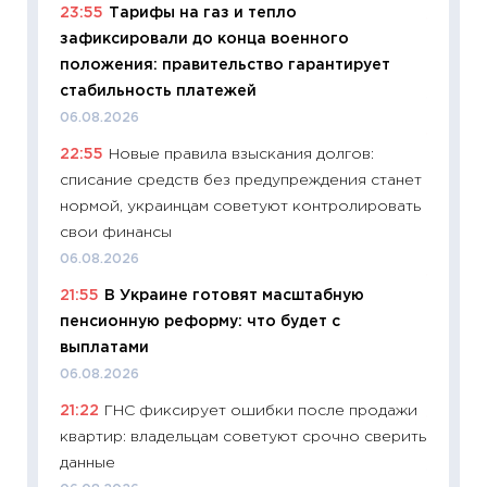
23:55
Тарифы на газ и тепло
11:28
По
зафиксировали до конца военного
измени
положения: правительство гарантирует
в 2026
стабильность платежей
13.04.20
06.08.2026
11:29
Ск
22:55
Новые правила взыскания долгов:
пасхал
списание средств без предупреждения станет
собств
нормой, украинцам советуют контролировать
сравне
свои финансы
06.04.2
06.08.2026
11:24
Ск
21:55
В Украине готовят масштабную
сдержи
пенсионную реформу: что будет с
Майком
выплатами
перев
06.08.2026
30.03.2
21:22
ГНС фиксирует ошибки после продажи
11:26
Зо
квартир: владельцам советуют срочно сверить
время 
данные
12.03.20