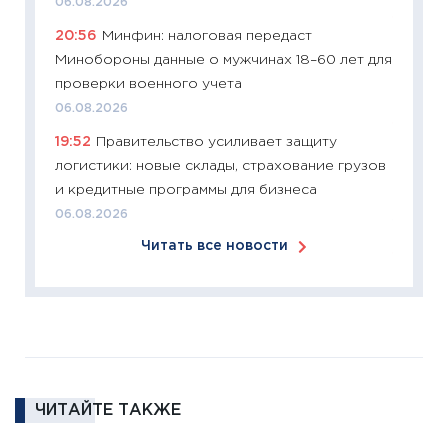
06.08.2026
11:27
Эк
20:56
Минфин: налоговая передаст
что из
Минобороны данные о мужчинах 18–60 лет для
перспе
проверки военного учета
24.02.2
06.08.2026
11:26
П
19:52
Правительство усиливает защиту
2025-2
логистики: новые склады, страхование грузов
сбереж
и кредитные программы для бизнеса
Institu
06.08.2026
18.02.20
Читать все новости
11:27
За
кто ди
кандид
16.02.20
11:30
Ре
котель
ЧИТАЙТЕ ТАКЖЕ
аудита
30.01.20