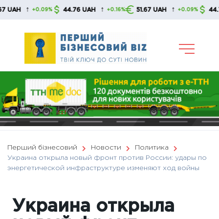
Skip
↑
↑
↑
44.76 UAH
51.67 UAH
44.76 UAH
+0.09%
+0.16%
+0.09%
to
content
Перший бізнесовий
Новости
Политика
Украина открыла новый фронт против России: удары по
энергетической инфраструктуре изменяют ход войны
Украина открыла