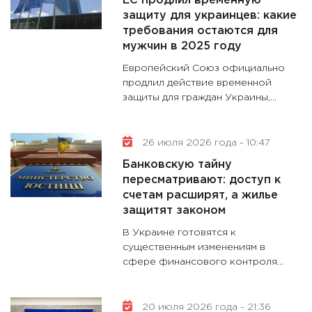
ЕС продлил временную
11:28
Го
защиту для украинцев: какие
требования остаются для
гранто
мужчин в 2025 году
дефиц
13.01.20
Европейский Союз официально
продлил действие временной
11:30
Ст
защиты для граждан Украины,...
будуще
31.12.20
26 июля 2026 года - 10:47
Банковскую тайну
пересматривают: доступ к
счетам расширят, а жилье
защитят законом
В Украине готовятся к
существенным изменениям в
сфере финансового контроля...
20 июля 2026 года - 21:36