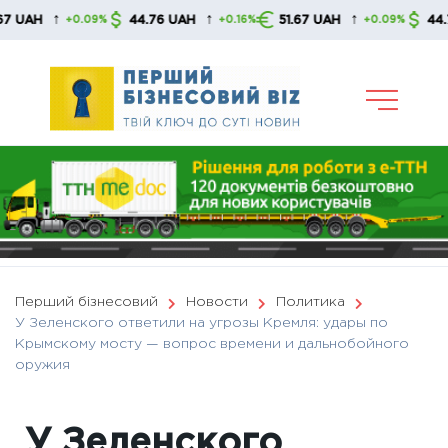
Skip
↑
↑
↑
44.76 UAH
51.67 UAH
44.76 UAH
+0.09%
+0.16%
+0.09%
to
content
Перший бізнесовий
Новости
Политика
У Зеленского ответили на угрозы Кремля: удары по
Крымскому мосту — вопрос времени и дальнобойного
оружия
У Зеленского