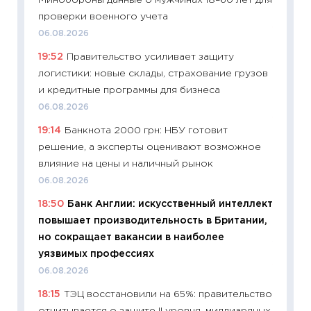
13.04.20
проверки военного учета
11:29
Ск
06.08.2026
пасхал
19:52
Правительство усиливает защиту
собств
логистики: новые склады, страхование грузов
сравне
и кредитные программы для бизнеса
06.04.2
06.08.2026
11:24
Ск
19:14
Банкнота 2000 грн: НБУ готовит
сдержи
решение, а эксперты оценивают возможное
Майком
влияние на цены и наличный рынок
перев
06.08.2026
30.03.2
18:50
Банк Англии: искусственный интеллект
11:26
Зо
повышает производительность в Британии,
время 
но сокращает вакансии в наиболее
12.03.20
уязвимых профессиях
11:27
Эк
06.08.2026
что из
18:15
ТЭЦ восстановили на 65%: правительство
перспе
отчитывается о защите II уровня, миллиардных