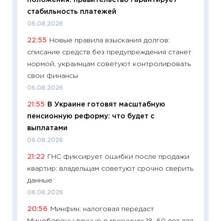
11:29
До
стабильность платежей
что на
06.08.2026
деклар
22:55
Новые правила взыскания долгов:
19.06.20
списание средств без предупреждения станет
11:22
Ка
нормой, украинцам советуют контролировать
ваканс
свои финансы
11.06.20
06.08.2026
11:27
До
21:55
В Украине готовят масштабную
промыш
пенсионную реформу: что будет с
30.04.2
выплатами
11:32
Бо
06.08.2026
уверен
21:22
ГНС фиксирует ошибки после продажи
поведе
квартир: владельцам советуют срочно сверить
27.04.2
данные
11:28
По
06.08.2026
измени
20:56
Минфин: налоговая передаст
в 2026
Минобороны данные о мужчинах 18–60 лет для