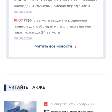
24.02.2
расходах и ключевых рисках перед зимой
11:26
П
06.08.2026
2025-2
18:07
ПФУ с августа вводит упрощенные
сбереж
правила для субсидий и льгот: часть выплат
Institu
перечислят до 24 августа
18.02.20
06.08.2026
11:27
За
Читать все новости
кто ди
кандид
16.02.20
11:30
Ре
котель
аудита
ЧИТАЙТЕ ТАКЖЕ
30.01.20
11:30
Кр
делают
2 августа 2026 года - 10:11
28.01.20