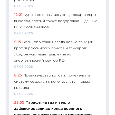
21.07.20
07.08.2026
11:26
Ка
12:21
Курс валют на 7 августа: доллар и евро
риски 
выросли, злотый также подорожал — данные
облига
НБУ и обменников
08.07.2
07.08.2026
11:20
Це
9:15
Великобритания ввела новые санкции
будуще
против российских банков и танкеров:
01.07.2
Лондон усиливает давление на
11:24
Пр
энергетический сектор РФ
образо
07.08.2026
платит
8:25
Правительство готовит изменения в
29.06.2
систему соцвыплат: кого коснутся новые
11:27
Вс
правила
Украин
07.08.2026
универ
23:55
Тарифы на газ и тепло
абитур
зафиксировали до конца военного
23.06.2
положения: правительство гарантирует