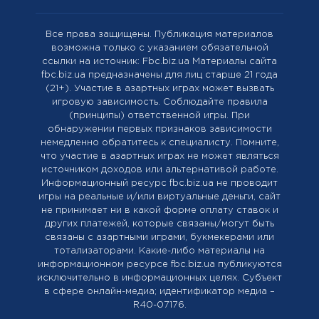
Все права защищены. Публикация материалов
возможна только с указанием обязательной
ссылки на источник: Fbc.biz.ua Материалы сайта
fbc.biz.ua предназначены для лиц старше 21 года
(21+). Участие в азартных играх может вызвать
игровую зависимость. Соблюдайте правила
(принципы) ответственной игры. При
обнаружении первых признаков зависимости
немедленно обратитесь к специалисту. Помните,
что участие в азартных играх не может являться
источником доходов или альтернативой работе.
Информационный ресурс fbc.biz.ua не проводит
игры на реальные и/или виртуальные деньги, сайт
не принимает ни в какой форме оплату ставок и
других платежей, которые связаны/могут быть
связаны с азартными играми, букмекерами или
тотализаторами. Какие-либо материалы на
информационном ресурсе fbc.biz.ua публикуются
исключительно в информационных целях. Cубъект
в сфере онлайн-медиа; идентификатор медиа –
R40-07176.