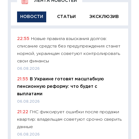
ЛЕНТА НОВОСТЕЙ
НОВОСТИ
СТАТЬИ
ЭКСКЛЮЗИВ
22:55
Новые правила взыскания долгов:
11:29
Ка
списание средств без предупреждения станет
успешн
нормой, украинцам советуют контролировать
21.07.20
свои финансы
11:26
Ка
06.08.2026
риски 
21:55
В Украине готовят масштабную
облига
пенсионную реформу: что будет с
08.07.2
выплатами
11:20
Це
06.08.2026
будуще
21:22
ГНС фиксирует ошибки после продажи
01.07.2
квартир: владельцам советуют срочно сверить
11:24
Пр
данные
образо
06.08.2026
платит