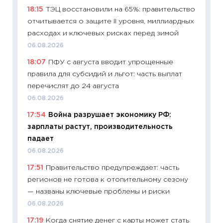
11:32
Бо
18:15
ТЭЦ восстановили на 65%: правительство
уверен
отчитывается о защите II уровня, миллиардных
поведе
расходах и ключевых рисках перед зимой
27.04.2
06.08.2026
11:28
По
18:07
ПФУ с августа вводит упрощенные
измени
правила для субсидий и льгот: часть выплат
в 2026
перечислят до 24 августа
13.04.20
06.08.2026
11:29
Ск
17:54
Война разрушает экономику РФ:
пасхал
зарплаты растут, производительность
собств
падает
сравне
06.08.2026
06.04.2
17:51
Правительство предупреждает: часть
11:24
Ск
регионов не готова к отопительному сезону
сдержи
— названы ключевые проблемы и риски
Майком
06.08.2026
перев
17:19
Когда снятие денег с карты может стать
30.03.2