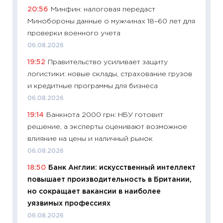
20:56
Минфин: налоговая передаст
29.06.2
Минобороны данные о мужчинах 18–60 лет для
11:27
Вс
проверки военного учета
Украин
06.08.2026
универ
19:52
Правительство усиливает защиту
абитур
логистики: новые склады, страхование грузов
23.06.2
и кредитные программы для бизнеса
11:29
До
06.08.2026
что на
19:14
Банкнота 2000 грн: НБУ готовит
деклар
решение, а эксперты оценивают возможное
19.06.20
влияние на цены и наличный рынок
11:22
Ка
06.08.2026
ваканс
18:50
Банк Англии: искусственный интеллект
11.06.20
повышает производительность в Британии,
11:27
До
но сокращает вакансии в наиболее
промыш
уязвимых профессиях
30.04.2
06.08.2026