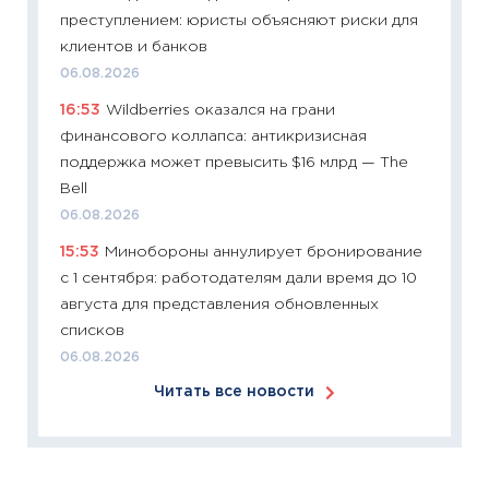
преступлением: юристы объясняют риски для
11:26
Зо
клиентов и банков
время 
06.08.2026
12.03.20
16:53
Wildberries оказался на грани
11:27
Эк
финансового коллапса: антикризисная
что из
поддержка может превысить $16 млрд — The
перспе
Bell
24.02.2
06.08.2026
11:26
П
15:53
Минобороны аннулирует бронирование
2025-2
с 1 сентября: работодателям дали время до 10
сбереж
августа для представления обновленных
Institu
списков
18.02.20
06.08.2026
11:27
За
Читать все новости
кто ди
кандид
16.02.20