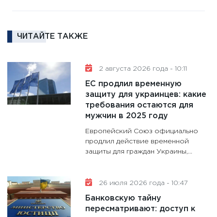
11:30
Ре
котель
аудита
ЧИТАЙТЕ ТАКЖЕ
30.01.20
11:30
Кр
делают
2 августа 2026 года - 10:11
28.01.20
ЕС продлил временную
11:28
Го
защиту для украинцев: какие
требования остаются для
гранто
мужчин в 2025 году
дефиц
13.01.20
Европейский Союз официально
продлил действие временной
11:30
Ст
защиты для граждан Украины,...
будуще
31.12.20
26 июля 2026 года - 10:47
Банковскую тайну
пересматривают: доступ к