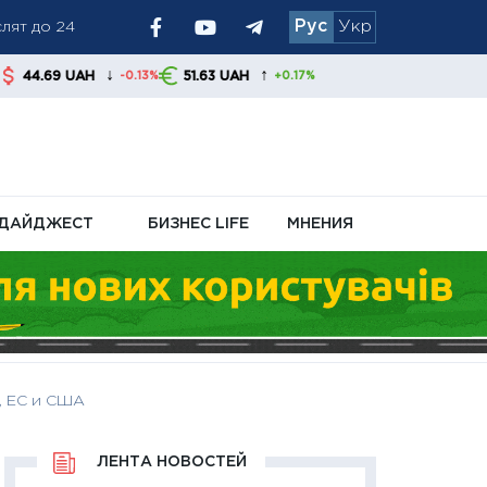
Рус
Укр
↓
↑
51.63 UAH
-0.13%
+0.17%
я обменники и
ДАЙДЖЕСТ
БИЗНЕС LIFE
МНЕНИЯ
, ЕС и США
ЛЕНТА НОВОСТЕЙ