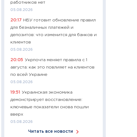
работников нет
11:24
Сколько сто
05.08.2026
сдерживание в 20
20:17
НБУ готовит обновление правил
разговора с Май
для безналичных платежей и
арифметики пер
депозитов: что изменится для банков и
30.03.2026
клиентов
11:26
Золото по $
05.08.2026
$80: время покуп
20:05
Укрпочта меняет правила с 1
фиксировать при
августа: как это повлияет на клиентов
12.03.2026
по всей Украине
11:27
Экономика 
05.08.2026
войны: что измен
19:51
Украинская экономика
какие перспектив
демонстрирует восстановление:
стабильности
ключевые показатели снова пошли
24.02.2026
вверх
11:26
Потреблени
05.08.2026
украинцев 2025-2
Читать все новости
расходов, сбере