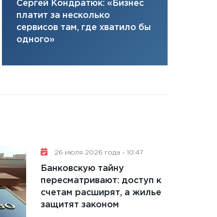
Елена Нус
Сергей Кондратюк: «Бизнес
плана, грантова
инвестиция
платит за несколько
управляемый де
решениях
сервисов там, где хватило бы
13.01.2026
одного»
11:30
Стратегичес
портфель будущ
31.12.2025
Читать вс
26 июля 2026 года - 10:47
Банковскую тайну
пересматривают: доступ к
счетам расширят, а жилье
защитят законом