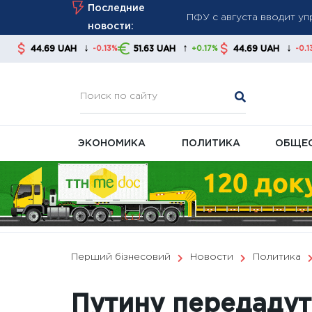
Skip
Последние
августа
to
новости:
Война разрушает эконом
content
↓
↑
↓
H
51.63 UAH
44.69 UAH
51.63 UAH
-0.13%
+0.17%
-0.13%
Курс валют на 6 августа
банки
ЭКОНОМИКА
ПОЛИТИКА
ОБЩЕ
Перший бізнесовий
Новости
Политика
Путину передадут