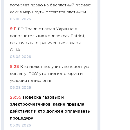
потеряет право на бесплатный проезд:
29.06.2026
какие маршруты остаются платными
11:27
Вступительн
06.08.2026
Украине: цена ко
9:11
FT: Трамп отказал Украине в
университетов и
дополнительных комплексах Patriot,
абитуриентов
ссылаясь на ограниченные запасы
23.06.2026
США
11:29
Доллар по 51
06.08.2026
тысяч: что на са
8:28
Кто может получить пенсионную
показывает Бюд
доплату: ПФУ уточнил категории и
2027–2029
условия начисления
19.06.2026
06.08.2026
11:22
Кадровый д
23:55
Поверка газовых и
вакансии: мешаю
электросчетчиков: какие правила
найму
действуют и кто должен оплачивать
11.06.2026
процедуру
11:27
Дорожает ещ
05.08.2026
промышленные ц