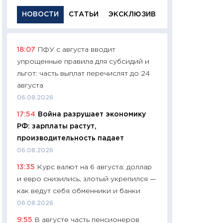
НОВОСТИ
СТАТЬИ
ЭКСКЛЮЗИВ
18:07
ПФУ с августа вводит
11:29
Качественн
упрощенные правила для субсидий и
основа успешног
льгот: часть выплат перечислят до 24
21.07.2026
августа
11:26
Как заработ
06.08.2026
доходность, риск
17:54
Война разрушает экономику
покупки государ
РФ: зарплаты растут,
08.07.2026
производительность падает
11:20
Цена здоров
06.08.2026
медицина будуще
13:35
Курс валют на 6 августа: доллар
расходы людей
и евро снизились, злотый укрепился —
01.07.2026
как ведут себя обменники и банки
11:24
Профессии б
06.08.2026
двигается образо
9:55
В августе часть пенсионеров
навыки будут пл