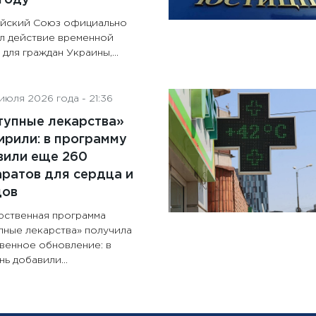
йский Союз официально
л действие временной
для граждан Украины,...
июля 2026 года - 21:36
тупные лекарства»
рили: в программу
вили еще 260
ратов для сердца и
дов
рственная программа
пные лекарства» получила
венное обновление: в
ь добавили...