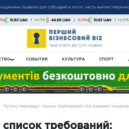
ику РФ: зарплаты растут, производительность падает
↑
↓
↑
44.69 UAH
51.63 UAH
44.69 UAH
+0.17%
-0.13%
+0.17%
: доллар и евро снизились, злотый укрепился — как ведут себ
СТВО
СОБЫТИЯ
КУЛЬТУРА
СПОРТ
Путину передадут список требований: что ожидает Украина
 список требований: