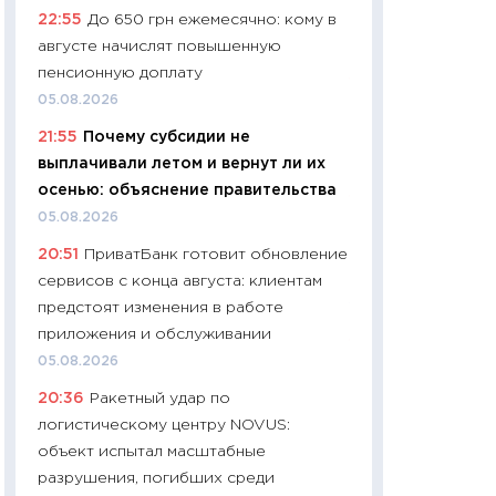
22:55
До 650 грн ежемесячно: кому в
чеки
августе начислят повышенную
30.04.2026
пенсионную доплату
11:32
Больше сбе
05.08.2026
уверенности: как
21:55
Почему субсидии не
финансовое пове
выплачивали летом и вернут ли их
27.04.2026
осенью: объяснение правительства
11:28
Почему еда 
05.08.2026
бюджет: как изм
20:51
ПриватБанк готовит обновление
продуктовая кор
сервисов с конца августа: клиентам
2026 году
предстоят изменения в работе
13.04.2026
приложения и обслуживании
11:29
Сколько дей
05.08.2026
пасхальная корзи
20:36
Ракетный удар по
собственный рас
логистическому центру NOVUS:
набора по сравн
объект испытал масштабные
официальной оц
разрушения, погибших среди
06.04.2026