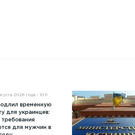
преимущества и ключевые
аспекты
густа 2026 года - 10:11
родлил временную
у для украинцев:
 требования
тся для мужчин в
году