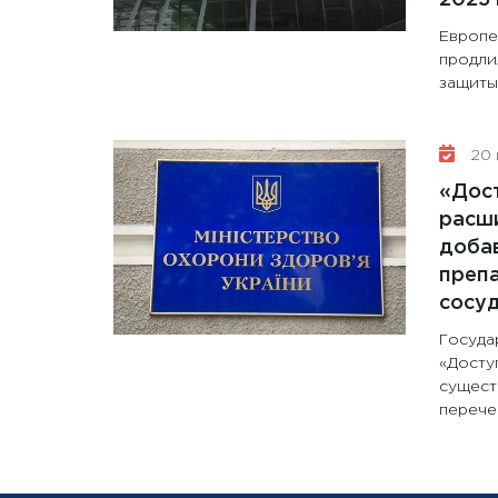
Европе
продли
защиты 
20 
«Дос
расши
доба
препа
сосу
Госуда
«Досту
сущест
перечен