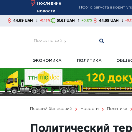
Skip
Последние
августа
to
новости:
Война разрушает эконом
content
↓
↑
↓
AH
51.63 UAH
44.69 UAH
51.63 UAH
-0.13%
+0.17%
-0.13%
Курс валют на 6 августа
банки
ЭКОНОМИКА
ПОЛИТИКА
ОБЩЕ
Перший бізнесовий
Новости
Политика
Политический тер