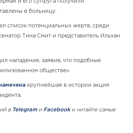
ффман и его супруга получили
тавлены в больницу.
ел список потенциальных жертв, среди
сенатор Тина Смит и представитель Ильхан
л нападение, заявив, что подобные
вилизованном обществе».
намечена
крупнейшая в истории акция
зидента.
ий в
Telegram
и
Facebook
и читайте самые