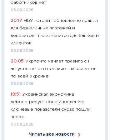
работников нет
11:24
Сколько сто
05.08.2026
сдерживание в 20
20:17
НБУ готовит обновление правил
разговора с Май
для безналичных платежей и
арифметики пер
депозитов: что изменится для банков и
30.03.2026
клиентов
11:26
Золото по $
05.08.2026
$80: время покуп
20:05
Укрпочта меняет правила с 1
фиксировать при
августа: как это повлияет на клиентов
12.03.2026
по всей Украине
11:27
Экономика 
05.08.2026
войны: что измен
19:51
Украинская экономика
какие перспектив
демонстрирует восстановление:
стабильности
ключевые показатели снова пошли
24.02.2026
вверх
11:26
Потреблени
05.08.2026
украинцев 2025-2
Читать все новости
расходов, сбере