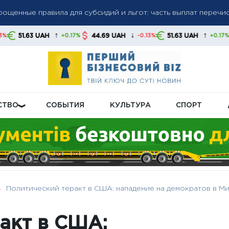
ику РФ: зарплаты растут, производительность падает
↑
↓
↑
44.69 UAH
51.63 UAH
44.69 UAH
+0.17%
-0.13%
+0.17%
: доллар и евро снизились, злотый укрепился — как ведут себ
СТВО
СОБЫТИЯ
КУЛЬТУРА
СПОРТ
Политический теракт в США: нападение на демократов в М
акт в США: