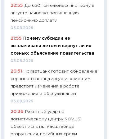
22:55
До 650 грн ежемесячно: кому в
чеки
августе начислят повышенную
30.04.2026
пенсионную доплату
11:32
Больше сбе
05.08.2026
уверенности: как
21:55
Почему субсидии не
финансовое пове
выплачивали летом и вернут ли их
27.04.2026
осенью: объяснение правительства
11:28
Почему еда 
05.08.2026
бюджет: как изм
20:51
ПриватБанк готовит обновление
продуктовая кор
сервисов с конца августа: клиентам
2026 году
предстоят изменения в работе
13.04.2026
приложения и обслуживании
11:29
Сколько дей
05.08.2026
пасхальная корзи
20:36
Ракетный удар по
собственный рас
логистическому центру NOVUS:
набора по сравн
объект испытал масштабные
официальной оц
разрушения, погибших среди
06.04.2026