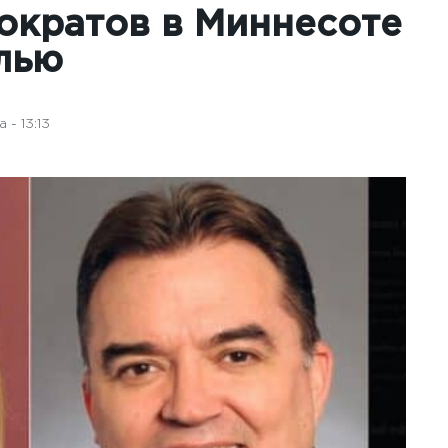
ократов в Миннесоте
лью
 - 13:13