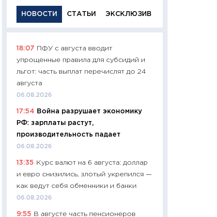
НОВОСТИ
СТАТЬИ
ЭКСКЛЮЗИВ
18:07
ПФУ с августа вводит
11:29
Качественн
упрощенные правила для субсидий и
основа успешног
льгот: часть выплат перечислят до 24
21.07.2026
августа
11:26
Как заработ
06.08.2026
доходность, риск
17:54
Война разрушает экономику
покупки государ
РФ: зарплаты растут,
08.07.2026
производительность падает
11:20
Цена здоров
06.08.2026
медицина будуще
13:35
Курс валют на 6 августа: доллар
расходы людей
и евро снизились, злотый укрепился —
01.07.2026
как ведут себя обменники и банки
11:24
Профессии б
06.08.2026
двигается образо
9:55
В августе часть пенсионеров
навыки будут пл