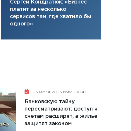
Елена Нус
Сергей Кондратюк: «Бизнес
плана, грантова
инвестиция
платит за несколько
управляемый де
решениях
сервисов там, где хватило бы
13.01.2026
одного»
11:30
Стратегичес
портфель будущ
31.12.2025
Читать вс
26 июля 2026 года - 10:47
Банковскую тайну
пересматривают: доступ к
счетам расширят, а жилье
защитят законом