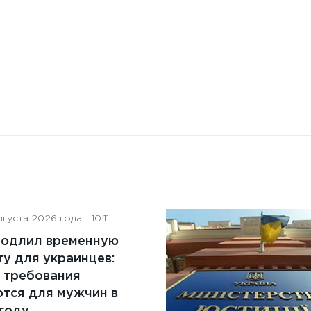
преимущества и ключевые
аспекты
густа 2026 года - 10:11
родлил временную
у для украинцев:
 требования
тся для мужчин в
году