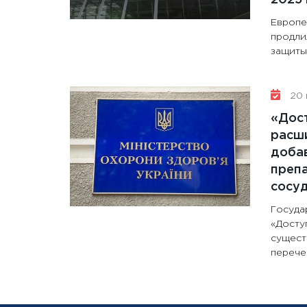
Европе
продли
защиты 
20 
«Дос
расши
доба
препа
сосу
Госуда
«Досту
сущест
перечен