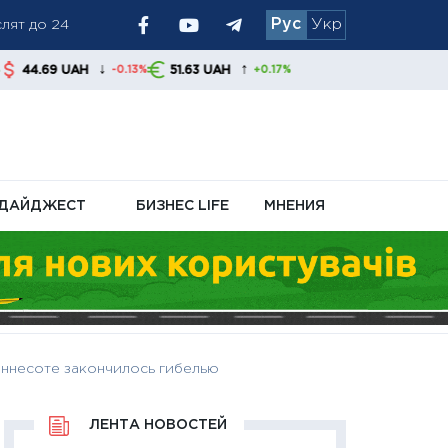
Рус
Укр
↓
↑
51.63 UAH
-0.13%
+0.17%
я обменники и
ДАЙДЖЕСТ
БИЗНЕС LIFE
МНЕНИЯ
иннесоте закончилось гибелью
ЛЕНТА НОВОСТЕЙ