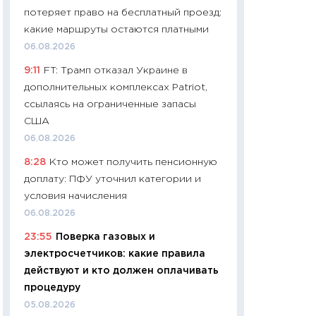
потеряет право на бесплатный проезд:
29.06.2026
какие маршруты остаются платными
11:27
Вступительн
06.08.2026
Украине: цена ко
9:11
FT: Трамп отказал Украине в
университетов и
дополнительных комплексах Patriot,
абитуриентов
ссылаясь на ограниченные запасы
23.06.2026
США
11:29
Доллар по 51
06.08.2026
тысяч: что на са
8:28
Кто может получить пенсионную
показывает Бюд
доплату: ПФУ уточнил категории и
2027–2029
условия начисления
19.06.2026
06.08.2026
11:22
Кадровый д
23:55
Поверка газовых и
вакансии: мешаю
электросчетчиков: какие правила
найму
действуют и кто должен оплачивать
11.06.2026
процедуру
11:27
Дорожает ещ
05.08.2026
промышленные ц