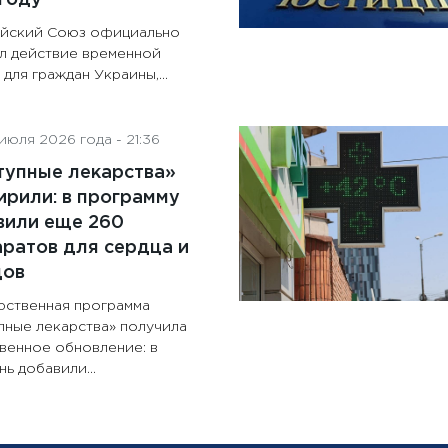
йский Союз официально
л действие временной
для граждан Украины,...
июля 2026 года - 21:36
тупные лекарства»
рили: в программу
вили еще 260
ратов для сердца и
дов
рственная программа
пные лекарства» получила
венное обновление: в
ь добавили...