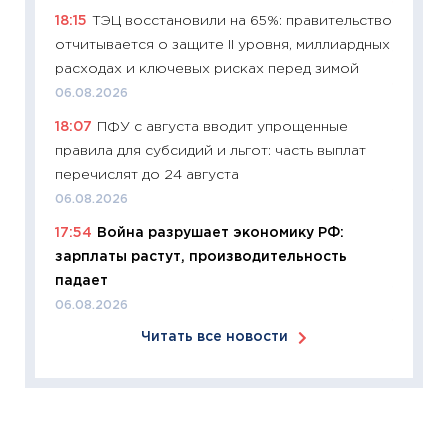
11:26
Зо
18:15
ТЭЦ восстановили на 65%: правительство
время 
отчитывается о защите II уровня, миллиардных
12.03.20
расходах и ключевых рисках перед зимой
11:27
Эк
06.08.2026
что из
18:07
ПФУ с августа вводит упрощенные
перспе
правила для субсидий и льгот: часть выплат
24.02.2
перечислят до 24 августа
11:26
П
06.08.2026
2025-2
17:54
Война разрушает экономику РФ:
сбереж
зарплаты растут, производительность
Institu
падает
18.02.20
06.08.2026
11:27
За
Читать все новости
кто ди
кандид
16.02.20
11:30
Ре