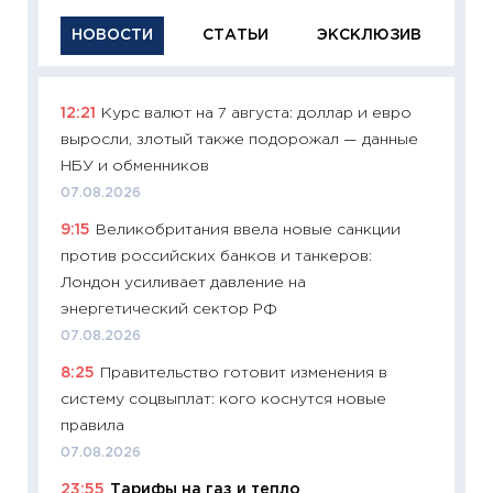
НОВОСТИ
СТАТЬИ
ЭКСКЛЮЗИВ
12:21
Курс валют на 7 августа: доллар и евро
11:29
Ка
выросли, злотый также подорожал — данные
успешн
НБУ и обменников
21.07.20
07.08.2026
11:26
Ка
9:15
Великобритания ввела новые санкции
риски 
против российских банков и танкеров:
облига
Лондон усиливает давление на
08.07.2
энергетический сектор РФ
11:20
Це
07.08.2026
будуще
8:25
Правительство готовит изменения в
01.07.2
систему соцвыплат: кого коснутся новые
11:24
Пр
правила
образо
07.08.2026
платит
23:55
Тарифы на газ и тепло
29.06.2