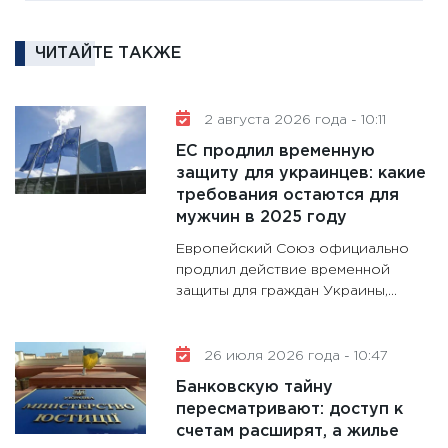
котель
аудита
ЧИТАЙТЕ ТАКЖЕ
30.01.20
11:30
Кр
делают
2 августа 2026 года - 10:11
28.01.20
ЕС продлил временную
11:28
Го
защиту для украинцев: какие
требования остаются для
гранто
мужчин в 2025 году
дефиц
13.01.20
Европейский Союз официально
продлил действие временной
11:30
Ст
защиты для граждан Украины,...
будуще
31.12.20
26 июля 2026 года - 10:47
Банковскую тайну
пересматривают: доступ к
счетам расширят, а жилье