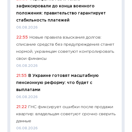
зафиксировали до конца военного
11:27
Вс
положения: правительство гарантирует
Украин
стабильность платежей
универ
06.08.2026
абитур
22:55
Новые правила взыскания долгов:
23.06.2
списание средств без предупреждения станет
11:29
До
нормой, украинцам советуют контролировать
что на
свои финансы
деклар
06.08.2026
19.06.20
21:55
В Украине готовят масштабную
11:22
Ка
пенсионную реформу: что будет с
ваканс
выплатами
11.06.20
06.08.2026
11:27
До
21:22
ГНС фиксирует ошибки после продажи
промыш
квартир: владельцам советуют срочно сверить
30.04.2
данные
11:32
Бо
06.08.2026