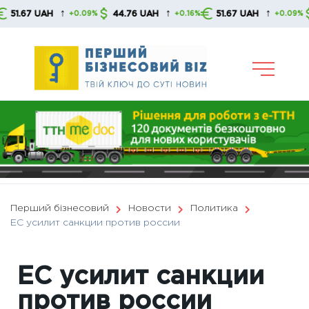
Skip
↑
↑
↑
7 UAH
44.76 UAH
51.67 UAH
44.7
+0.09%
+0.16%
+0.09%
to
content
Перший бізнесовий
Новости
Политика
ЕС усилит санкции против россии
ЕС усилит санкции
против россии