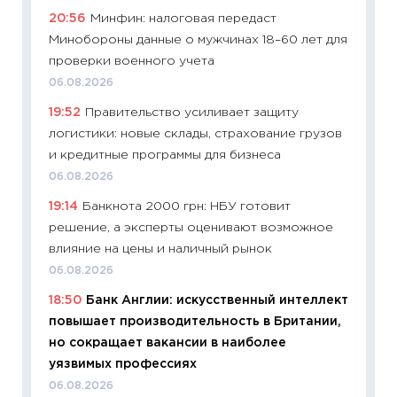
уверен
20:56
Минфин: налоговая передаст
поведе
Минобороны данные о мужчинах 18–60 лет для
27.04.2
проверки военного учета
11:28
По
06.08.2026
измени
19:52
Правительство усиливает защиту
в 2026
логистики: новые склады, страхование грузов
13.04.20
и кредитные программы для бизнеса
11:29
Ск
06.08.2026
пасхал
19:14
Банкнота 2000 грн: НБУ готовит
собств
решение, а эксперты оценивают возможное
сравне
влияние на цены и наличный рынок
06.04.2
06.08.2026
11:24
Ск
18:50
Банк Англии: искусственный интеллект
сдержи
повышает производительность в Британии,
Майком
но сокращает вакансии в наиболее
перев
уязвимых профессиях
30.03.2
06.08.2026