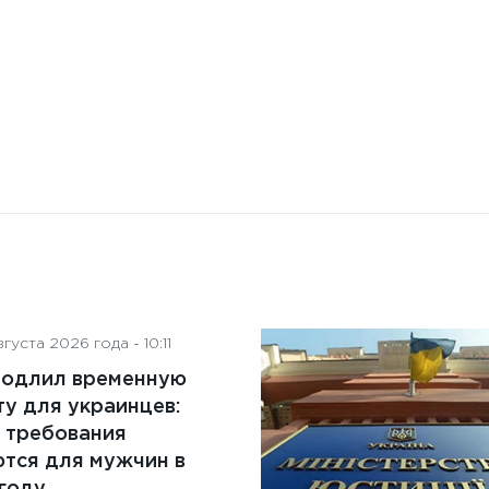
преимущества и ключевые
аспекты
густа 2026 года - 10:11
родлил временную
у для украинцев:
 требования
тся для мужчин в
году