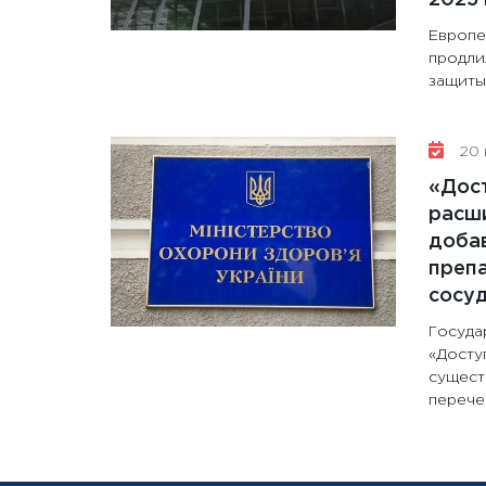
Европе
продли
защиты 
20 
«Дос
расши
доба
препа
сосу
Госуда
«Досту
сущест
перечен