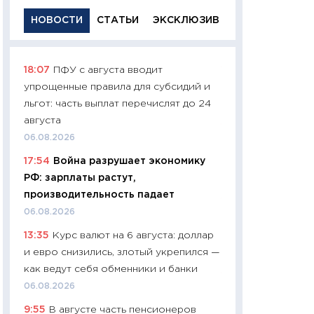
НОВОСТИ
СТАТЬИ
ЭКСКЛЮЗИВ
18:07
ПФУ с августа вводит
11:29
Качественн
упрощенные правила для субсидий и
основа успешног
льгот: часть выплат перечислят до 24
21.07.2026
августа
11:26
Как заработ
06.08.2026
доходность, риск
17:54
Война разрушает экономику
покупки государ
РФ: зарплаты растут,
08.07.2026
производительность падает
11:20
Цена здоров
06.08.2026
медицина будуще
13:35
Курс валют на 6 августа: доллар
расходы людей
и евро снизились, злотый укрепился —
01.07.2026
как ведут себя обменники и банки
11:24
Профессии б
06.08.2026
двигается образо
9:55
В августе часть пенсионеров
навыки будут пл