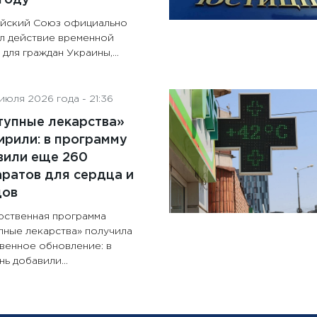
йский Союз официально
л действие временной
для граждан Украины,...
июля 2026 года - 21:36
тупные лекарства»
рили: в программу
вили еще 260
ратов для сердца и
дов
рственная программа
пные лекарства» получила
венное обновление: в
ь добавили...