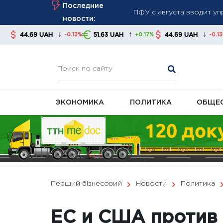
ПФУ с августа вводит уп
Skip
Последние
августа
to
новости:
Война разрушает эконом
content
↓
↑
↓
AH
51.63 UAH
44.69 UAH
51.63 UAH
-0.13%
+0.17%
-0.13%
Курс валют на 6 августа
банки
ЭКОНОМИКА
ПОЛИТИКА
ОБЩЕ
Перший бізнесовий
Новости
Политика
ЕС и США против