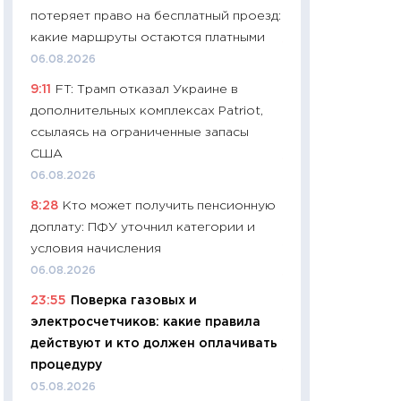
потеряет право на бесплатный проезд:
29.06.2026
какие маршруты остаются платными
11:27
Вступительн
06.08.2026
Украине: цена ко
9:11
FT: Трамп отказал Украине в
университетов и
дополнительных комплексах Patriot,
абитуриентов
ссылаясь на ограниченные запасы
23.06.2026
США
11:29
Доллар по 51
06.08.2026
тысяч: что на са
8:28
Кто может получить пенсионную
показывает Бюд
доплату: ПФУ уточнил категории и
2027–2029
условия начисления
19.06.2026
06.08.2026
11:22
Кадровый д
23:55
Поверка газовых и
вакансии: мешаю
электросчетчиков: какие правила
найму
действуют и кто должен оплачивать
11.06.2026
процедуру
11:27
Дорожает ещ
05.08.2026
промышленные ц