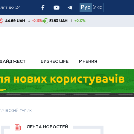
лят до 24
Рус
Укр
↓
↑
51.63 UAH
-0.13%
+0.17%
я обменники и
ДАЙДЖЕСТ
БИЗНЕС LIFE
МНЕНИЯ
тический тупик
ЛЕНТА НОВОСТЕЙ