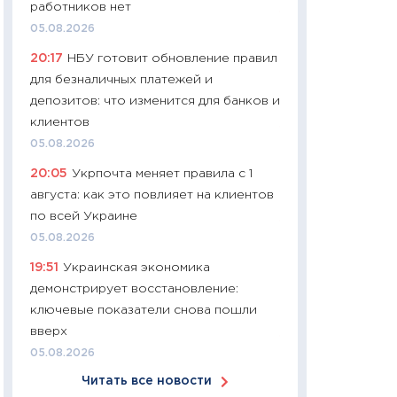
работников нет
11:24
Сколько сто
05.08.2026
сдерживание в 20
20:17
НБУ готовит обновление правил
разговора с Май
для безналичных платежей и
арифметики пер
депозитов: что изменится для банков и
30.03.2026
клиентов
11:26
Золото по $
05.08.2026
$80: время покуп
20:05
Укрпочта меняет правила с 1
фиксировать при
августа: как это повлияет на клиентов
12.03.2026
по всей Украине
11:27
Экономика 
05.08.2026
войны: что измен
19:51
Украинская экономика
какие перспектив
демонстрирует восстановление:
стабильности
ключевые показатели снова пошли
24.02.2026
вверх
11:26
Потреблени
05.08.2026
украинцев 2025-2
Читать все новости
расходов, сбере