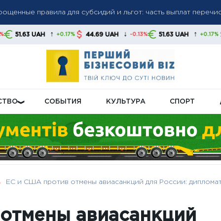
рощенные правила для субсидий и льгот: часть выплат перечис
ику РФ: зарплаты растут, производительность падает
↑
↓
↑
44.69 UAH
51.63 UAH
44.69 UAH
+0.17%
-0.13%
+0.17%
: доллар и евро снизились, злотый укрепился — как ведут себ
СТВО
СОБЫТИЯ
КУЛЬТУРА
СПОРТ
ЕС и США против отмены авиасанкций для России: диплома
 отмены авиасанкций