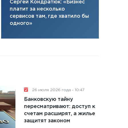
Елена Нус
Сергей Кондратюк: «Бизнес
плана, грантова
инвестиция
платит за несколько
управляемый де
решениях
сервисов там, где хватило бы
13.01.2026
одного»
11:30
Стратегичес
портфель будущ
31.12.2025
Читать вс
26 июля 2026 года - 10:47
Банковскую тайну
пересматривают: доступ к
счетам расширят, а жилье
защитят законом