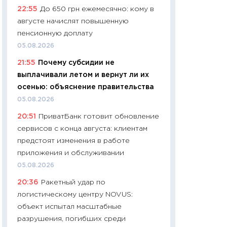
22:55
До 650 грн ежемесячно: кому в
чеки
августе начислят повышенную
30.04.2026
пенсионную доплату
11:32
Больше сбе
05.08.2026
уверенности: как
21:55
Почему субсидии не
финансовое пове
выплачивали летом и вернут ли их
27.04.2026
осенью: объяснение правительства
11:28
Почему еда 
05.08.2026
бюджет: как изм
20:51
ПриватБанк готовит обновление
продуктовая кор
сервисов с конца августа: клиентам
2026 году
предстоят изменения в работе
13.04.2026
приложения и обслуживании
11:29
Сколько дей
05.08.2026
пасхальная корзи
20:36
Ракетный удар по
собственный рас
логистическому центру NOVUS:
набора по сравн
объект испытал масштабные
официальной оц
разрушения, погибших среди
06.04.2026