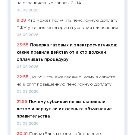
на ограниченные запасы США
23.06.2
06.08.2026
11:29
До
8:28
Кто может получить пенсионную доплату:
что на
ПФУ уточнил категории и условия начисления
деклар
06.08.2026
19.06.20
23:55
Поверка газовых и электросчетчиков:
11:22
Ка
какие правила действуют и кто должен
ваканс
оплачивать процедуру
11.06.20
05.08.2026
11:27
До
22:55
До 650 грн ежемесячно: кому в августе
промыш
начислят повышенную пенсионную доплату
30.04.2
05.08.2026
11:32
Бо
21:55
Почему субсидии не выплачивали
уверен
летом и вернут ли их осенью: объяснение
поведе
правительства
27.04.2
05.08.2026
11:28
По
20:51
ПриватБанк готовит обновление
измени