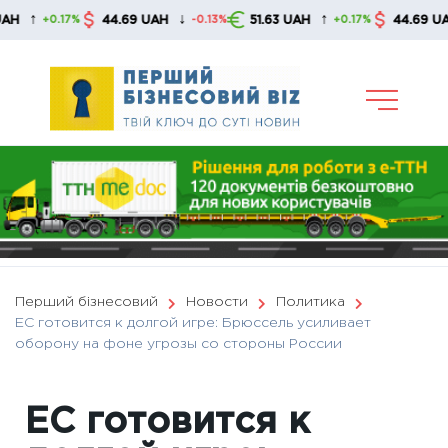
Skip
↓
↑
↓
44.69 UAH
51.63 UAH
44.69 UAH
+0.17%
-0.13%
+0.17%
-
to
content
Перший бізнесовий
Новости
Политика
ЕС готовится к долгой игре: Брюссель усиливает
оборону на фоне угрозы со стороны России
ЕС готовится к