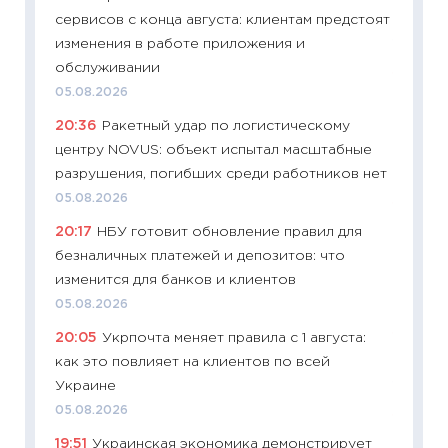
сервисов с конца августа: клиентам предстоят
в 2026
изменения в работе приложения и
13.04.20
обслуживании
11:29
Ск
05.08.2026
пасхал
20:36
Ракетный удар по логистическому
собств
центру NOVUS: объект испытал масштабные
сравне
разрушения, погибших среди работников нет
06.04.2
05.08.2026
11:24
Ск
20:17
НБУ готовит обновление правил для
сдержи
безналичных платежей и депозитов: что
Майком
изменится для банков и клиентов
перев
05.08.2026
30.03.2
20:05
Укрпочта меняет правила с 1 августа:
11:26
Зо
как это повлияет на клиентов по всей
время 
Украине
12.03.20
05.08.2026
11:27
Эк
19:51
Украинская экономика демонстрирует
что из