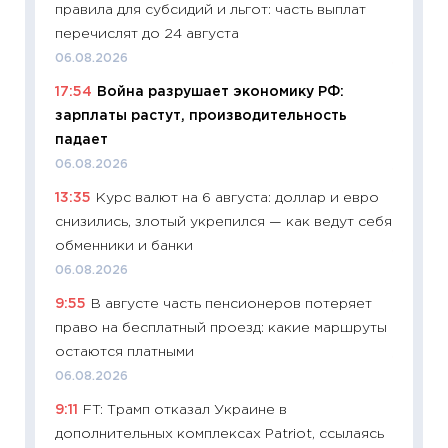
правила для субсидий и льгот: часть выплат
успешн
перечислят до 24 августа
21.07.20
06.08.2026
11:26
Ка
17:54
Война разрушает экономику РФ:
риски 
зарплаты растут, производительность
облига
падает
08.07.2
06.08.2026
11:20
Це
13:35
Курс валют на 6 августа: доллар и евро
будуще
снизились, злотый укрепился — как ведут себя
01.07.2
обменники и банки
11:24
Пр
06.08.2026
образо
9:55
В августе часть пенсионеров потеряет
платит
право на бесплатный проезд: какие маршруты
29.06.2
остаются платными
11:27
Вс
06.08.2026
Украин
9:11
FT: Трамп отказал Украине в
универ
дополнительных комплексах Patriot, ссылаясь
абитур