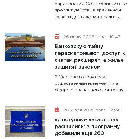
Европейский Союз официально
28.01.20
продлил действие временной
защиты для граждан Украины,...
11:28
Го
гранто
дефиц
26 июля 2026 года - 10:47
13.01.20
Банковскую тайну
11:30
Ст
пересматривают: доступ к
будуще
счетам расширят, а жилье
31.12.20
защитят законом
В Украине готовятся к
существенным изменениям в
сфере финансового контроля...
20 июля 2026 года - 21:36
«Доступные лекарства»
расширили: в программу
добавили еще 260