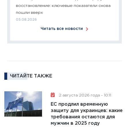
восстановление: ключевые показатели снова
перспе
пошли вверх
24.02.2
05.08.2026
11:26
П
Читать все новости
2025-2
сбереж
Institu
18.02.20
11:27
За
кто ди
кандид
ЧИТАЙТЕ ТАКЖЕ
16.02.20
11:30
Ре
2 августа 2026 года - 10:11
котель
ЕС продлил временную
аудита
защиту для украинцев: какие
30.01.20
требования остаются для
11:30
Кр
мужчин в 2025 году
делают