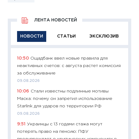
ЛЕНТА НОВОСТЕЙ
НОВОСТИ
СТАТЬИ
ЭКСКЛЮЗИВ
10:50
Ощадбанк ввел новые правила для
11:29
Ка
неактивных счетов: с августа растет комиссия
успешн
за обслуживание
21.07.20
09.08.2026
11:26
Ка
10:06
Стали известны подлинные мотивы
риски 
Маска: почему он запретил использование
облига
Starlink для ударов по территории РФ
08.07.2
09.08.2026
11:20
Це
9:51
Украинцы с 13 годами стажа могут
будуще
потерять право на пенсию: ПФУ
01.07.2