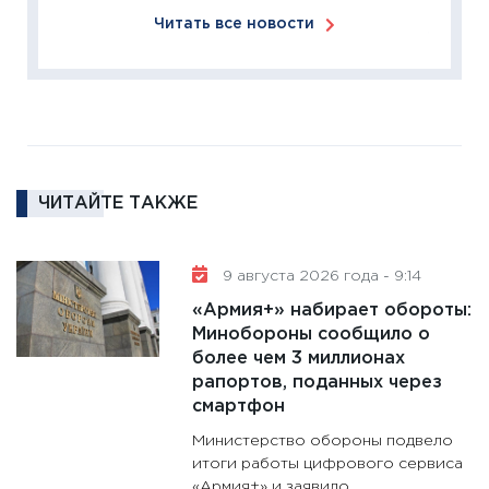
кандид
Читать все новости
16.02.20
11:30
Ре
котель
аудита
30.01.20
11:30
Кр
ЧИТАЙТЕ ТАКЖЕ
делают
28.01.20
9 августа 2026 года - 9:14
11:28
Го
гранто
«Армия+» набирает обороты:
дефиц
Минобороны сообщило о
более чем 3 миллионах
13.01.20
рапортов, поданных через
11:30
Ст
смартфон
будуще
Министерство обороны подвело
31.12.20
итоги работы цифрового сервиса
«Армия+» и заявило...