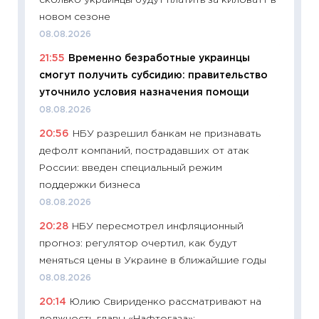
сколько украинцы будут платить за киловатт в
промыш
новом сезоне
30.04.2
08.08.2026
11:32
Бо
21:55
Временно безработные украинцы
уверен
смогут получить субсидию: правительство
поведе
уточнило условия назначения помощи
27.04.2
08.08.2026
11:28
По
20:56
НБУ разрешил банкам не признавать
измени
дефолт компаний, пострадавших от атак
в 2026
России: введен специальный режим
13.04.20
поддержки бизнеса
11:29
Ск
08.08.2026
пасхал
20:28
НБУ пересмотрел инфляционный
собств
прогноз: регулятор очертил, как будут
сравне
меняться цены в Украине в ближайшие годы
06.04.2
08.08.2026
11:24
Ск
20:14
Юлию Свириденко рассматривают на
сдержи