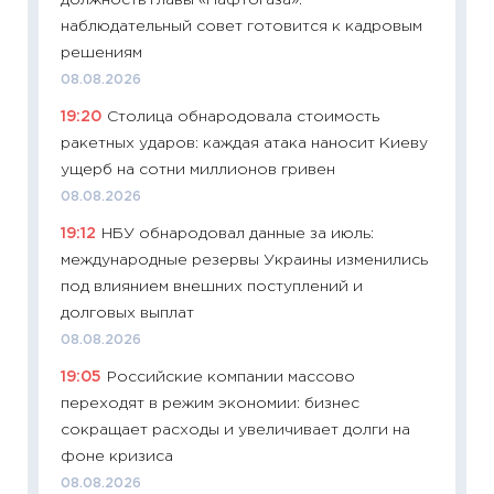
должность главы «Нафтогаза»:
Майком
наблюдательный совет готовится к кадровым
перев
решениям
30.03.2
08.08.2026
11:26
Зо
19:20
Столица обнародовала стоимость
время 
ракетных ударов: каждая атака наносит Киеву
12.03.20
ущерб на сотни миллионов гривен
11:27
Эк
08.08.2026
что из
19:12
НБУ обнародовал данные за июль:
перспе
международные резервы Украины изменились
24.02.2
под влиянием внешних поступлений и
11:26
П
долговых выплат
2025-2
08.08.2026
сбереж
19:05
Российские компании массово
Institu
переходят в режим экономии: бизнес
18.02.20
сокращает расходы и увеличивает долги на
11:27
За
фоне кризиса
кто ди
08.08.2026