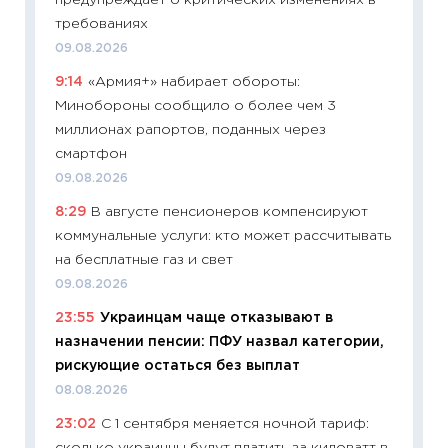
предупреждает о критических изменениях в
11:24
Пр
требованиях
образо
09.08.2026
платит
9:14
«Армия+» набирает обороты:
29.06.2
Минобороны сообщило о более чем 3
11:27
Вс
миллионах рапортов, поданных через
Украин
смартфон
универ
09.08.2026
абитур
8:29
В августе пенсионеров компенсируют
23.06.2
коммунальные услуги: кто может рассчитывать
11:29
До
на бесплатные газ и свет
что на
09.08.2026
деклар
23:55
Украинцам чаще отказывают в
19.06.20
назначении пенсии: ПФУ назвал категории,
11:22
Ка
рискующие остаться без выплат
ваканс
08.08.2026
11.06.20
23:02
С 1 сентября меняется ночной тариф:
11:27
До