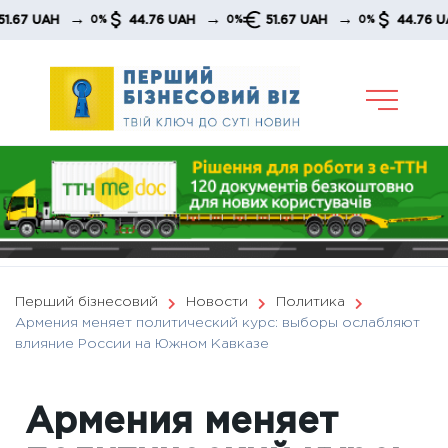
Skip
→
→
→
UAH
44.76 UAH
51.67 UAH
44.76 UAH
0%
0%
0%
to
content
Перший бізнесовий
Новости
Политика
Армения меняет политический курс: выборы ослабляют
влияние России на Южном Кавказе
Армения меняет