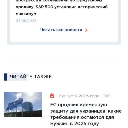
прогресса в соглашении по Ормузскому
перспе
проливу: S&P 500 установил исторический
24.02.2
максимум
11:26
П
05.08.2026
2025-2
Читать все новости
сбереж
Institu
18.02.20
11:27
За
кто ди
кандид
16.02.20
ЧИТАЙТЕ ТАКЖЕ
11:30
Ре
котель
2 августа 2026 года - 10:11
аудита
ЕС продлил временную
30.01.20
защиту для украинцев: какие
11:30
Кр
требования остаются для
делают
мужчин в 2025 году