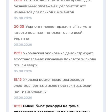
20:17
НБУ готовит обновление правил для
в 2026
безналичных платежей и депозитов: что
13.04.20
изменится для банков и клиентов
11:29
Ск
05.08.2026
пасхал
20:05
Укрпочта меняет правила с 1 августа:
собств
как это повлияет на клиентов по всей
сравне
Украине
06.04.2
05.08.2026
11:24
Ск
19:51
Украинская экономика демонстрирует
сдержи
восстановление: ключевые показатели снова
Майком
пошли вверх
перев
05.08.2026
30.03.2
19:15
Украина резко нарастила экспорт
11:26
Зо
электроэнергии: в июле поставки выросли
время 
почти наполовину
12.03.20
05.08.2026
11:27
Эк
18:51
Рынки бьют рекорды на фоне
что из