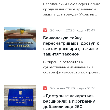
28.01.20
Европейский Союз официально
11:28
Го
продлил действие временной
защиты для граждан Украины,...
гранто
дефиц
13.01.20
26 июля 2026 года - 10:47
11:30
Ст
Банковскую тайну
будуще
пересматривают: доступ к
31.12.20
счетам расширят, а жилье
защитят законом
В Украине готовятся к
существенным изменениям в
сфере финансового контроля...
20 июля 2026 года - 21:36
«Доступные лекарства»
расширили: в программу
добавили еще 260