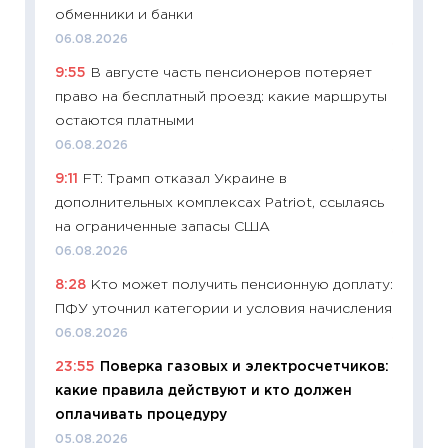
обменники и банки
21.07.20
06.08.2026
11:26
Ка
9:55
В августе часть пенсионеров потеряет
риски 
право на бесплатный проезд: какие маршруты
облига
остаются платными
08.07.2
06.08.2026
11:20
Це
9:11
FT: Трамп отказал Украине в
будуще
дополнительных комплексах Patriot, ссылаясь
01.07.2
на ограниченные запасы США
11:24
Пр
06.08.2026
образо
8:28
Кто может получить пенсионную доплату:
платит
ПФУ уточнил категории и условия начисления
29.06.2
06.08.2026
11:27
Вс
23:55
Поверка газовых и электросчетчиков:
Украин
какие правила действуют и кто должен
универ
оплачивать процедуру
абитур
05.08.2026
23.06.2