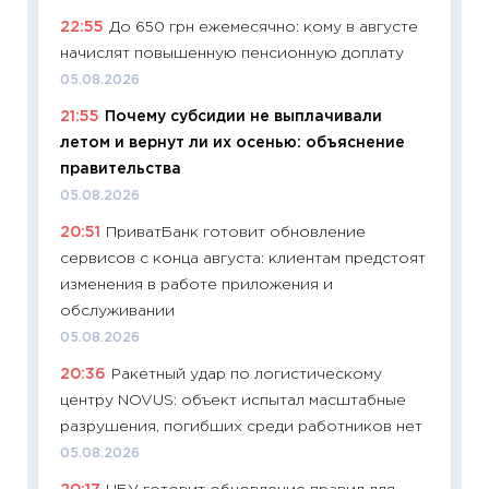
22:55
До 650 грн ежемесячно: кому в августе
11:29
До
начислят повышенную пенсионную доплату
что на
деклар
05.08.2026
19.06.20
21:55
Почему субсидии не выплачивали
летом и вернут ли их осенью: объяснение
11:22
Ка
правительства
ваканс
05.08.2026
11.06.20
20:51
ПриватБанк готовит обновление
11:27
До
сервисов с конца августа: клиентам предстоят
промыш
изменения в работе приложения и
30.04.2
обслуживании
11:32
Бо
05.08.2026
уверен
20:36
Ракетный удар по логистическому
поведе
центру NOVUS: объект испытал масштабные
27.04.2
разрушения, погибших среди работников нет
11:28
По
05.08.2026
измени