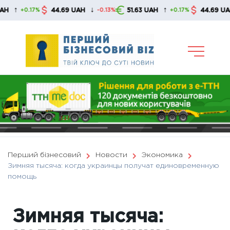
Skip
↓
↑
↓
44.69 UAH
51.63 UAH
44.69 UAH
+0.17%
-0.13%
+0.17%
to
content
Перший бізнесовий
Новости
Экономика
Зимняя тысяча: когда украинцы получат единовременную
помощь
Зимняя тысяча: