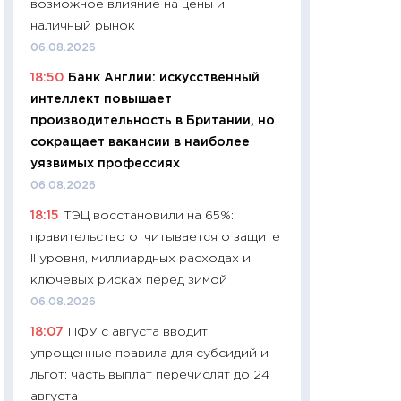
возможное влияние на цены и
промышленные ц
наличный рынок
чеки
06.08.2026
30.04.2026
18:50
Банк Англии: искусственный
11:32
Больше сбе
интеллект повышает
уверенности: как
производительность в Британии, но
финансовое пове
сокращает вакансии в наиболее
27.04.2026
уязвимых профессиях
11:28
Почему еда 
06.08.2026
бюджет: как изм
18:15
ТЭЦ восстановили на 65%:
продуктовая кор
правительство отчитывается о защите
2026 году
II уровня, миллиардных расходах и
13.04.2026
ключевых рисках перед зимой
11:29
Сколько дей
06.08.2026
пасхальная корзи
18:07
ПФУ с августа вводит
собственный рас
упрощенные правила для субсидий и
набора по сравн
льгот: часть выплат перечислят до 24
официальной оц
августа