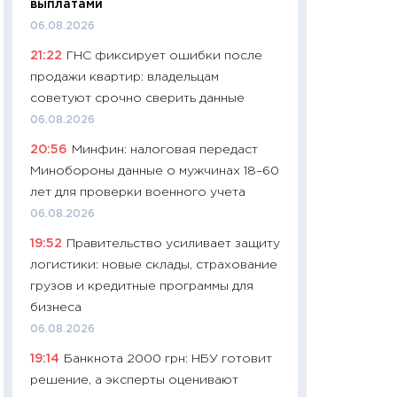
выплатами
навыки будут пл
06.08.2026
29.06.2026
21:22
ГНС фиксирует ошибки после
11:27
Вступительн
продажи квартир: владельцам
Украине: цена ко
советуют срочно сверить данные
университетов и
06.08.2026
абитуриентов
20:56
Минфин: налоговая передаст
23.06.2026
Минобороны данные о мужчинах 18–60
11:29
Доллар по 51
лет для проверки военного учета
тысяч: что на са
06.08.2026
показывает Бюд
19:52
Правительство усиливает защиту
2027–2029
логистики: новые склады, страхование
19.06.2026
грузов и кредитные программы для
11:22
Кадровый д
бизнеса
вакансии: мешаю
06.08.2026
найму
19:14
Банкнота 2000 грн: НБУ готовит
11.06.2026
решение, а эксперты оценивают
11:27
Дорожает ещ