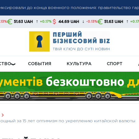
олгов: списание средств без предупреждения станет нормой,
↑
↓
↑
H
44.69 UAH
51.63 UAH
44.69 UAH
+0.17%
-0.13%
+0.17%
 свои финансы
бную пенсионную реформу: что будет с выплатами
СТВО
СОБЫТИЯ
КУЛЬТУРА
СПОРТ
ощный за 15 лет оптимизм по укреплению китайской валюты