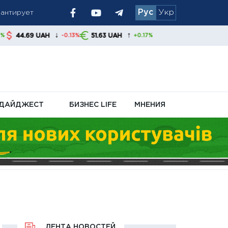
Рус
Укр
 украинцам
↓
↑
51.63 UAH
-0.13%
+0.17%
ДАЙДЖЕСТ
БИЗНЕС LIFE
МНЕНИЯ
ЛЕНТА НОВОСТЕЙ