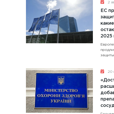
2 ав
ЕС п
защит
какие
остаю
2025 
Европе
продли
защиты 
20 
«Дос
расши
доба
препа
сосу
Госуда