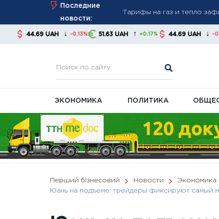
Skip
Последние
стабильность платежей
to
новости:
Новые правила взыскания д
content
↓
↑
↓
UAH
51.63 UAH
44.69 UAH
51.63 UA
-0.13%
+0.17%
-0.13%
советуют контролировать
В Украине готовят масшта
ЭКОНОМИКА
ПОЛИТИКА
ОБЩЕ
Перший бізнесовий
Новости
Экономика
Юань на подъеме: трейдеры фиксируют самый м