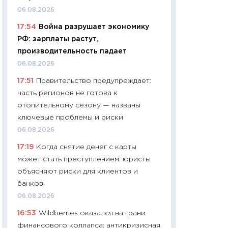
06.04.2026
06.08.2026
11:24
Сколько сто
17:54
Война разрушает экономику
сдерживание в 20
РФ: зарплаты растут,
разговора с Май
производительность падает
арифметики пер
06.08.2026
30.03.2026
17:51
Правительство предупреждает:
11:26
Золото по $
часть регионов не готова к
$80: время покуп
отопительному сезону — названы
фиксировать при
ключевые проблемы и риски
12.03.2026
06.08.2026
11:27
Экономика 
17:19
Когда снятие денег с карты
войны: что измен
может стать преступлением: юристы
какие перспектив
объясняют риски для клиентов и
стабильности
банков
24.02.2026
06.08.2026
11:26
Потреблени
16:53
Wildberries оказался на грани
украинцев 2025-2
финансового коллапса: антикризисная