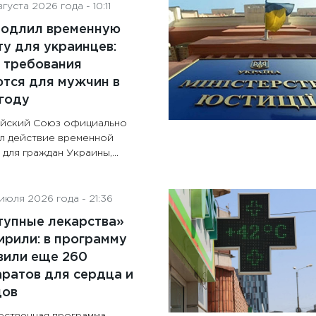
густа 2026 года - 10:11
родлил временную
у для украинцев:
 требования
тся для мужчин в
году
йский Союз официально
л действие временной
для граждан Украины,...
июля 2026 года - 21:36
тупные лекарства»
рили: в программу
вили еще 260
ратов для сердца и
дов
рственная программа