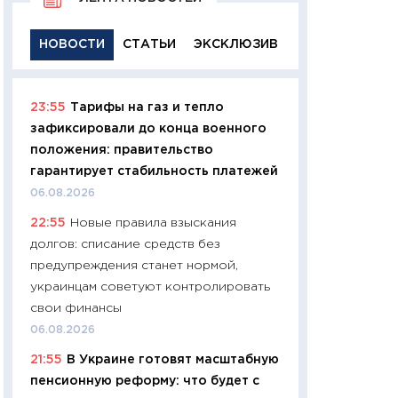
НОВОСТИ
СТАТЬИ
ЭКСКЛЮЗИВ
23:55
Тарифы на газ и тепло
11:29
Качественн
зафиксировали до конца военного
основа успешног
положения: правительство
21.07.2026
гарантирует стабильность платежей
11:26
Как заработ
06.08.2026
доходность, риск
22:55
Новые правила взыскания
покупки государ
долгов: списание средств без
08.07.2026
предупреждения станет нормой,
11:20
Цена здоров
украинцам советуют контролировать
медицина будуще
свои финансы
расходы людей
06.08.2026
01.07.2026
21:55
В Украине готовят масштабную
11:24
Профессии б
пенсионную реформу: что будет с
двигается образо