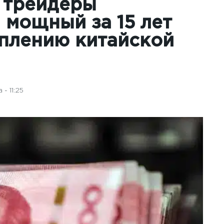
 трейдеры
мощный за 15 лет
еплению китайской
- 11:25