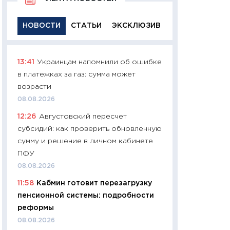
НОВОСТИ
СТАТЬИ
ЭКСКЛЮЗИВ
13:41
Украинцам напомнили об ошибке
11:29
Качественн
в платежках за газ: сумма может
основа успешног
возрасти
21.07.2026
08.08.2026
11:26
Как заработ
12:26
Августовский пересчет
доходность, риск
субсидий: как проверить обновленную
покупки государ
сумму и решение в личном кабинете
08.07.2026
ПФУ
11:20
Цена здоров
08.08.2026
медицина будуще
11:58
Кабмин готовит перезагрузку
расходы людей
пенсионной системы: подробности
01.07.2026
реформы
11:24
Профессии б
08.08.2026
двигается образо