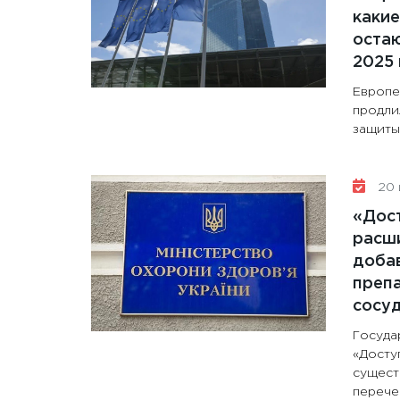
какие
остаю
2025 
Европе
продли
защиты 
20 
«Дос
расши
доба
препа
сосу
Госуда
«Досту
сущест
перечен