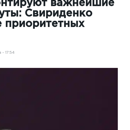
онтируют важнейшие
ты: Свириденко
е приоритетных
- 17:54