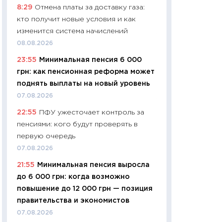
8:29
Отмена платы за доставку газа:
навыки будут пл
кто получит новые условия и как
29.06.2026
изменится система начислений
11:27
Вступительн
08.08.2026
Украине: цена ко
23:55
Минимальная пенсия 6 000
университетов и
грн: как пенсионная реформа может
абитуриентов
поднять выплаты на новый уровень
23.06.2026
07.08.2026
11:29
Доллар по 51
22:55
ПФУ ужесточает контроль за
тысяч: что на са
пенсиями: кого будут проверять в
показывает Бюд
первую очередь
2027–2029
07.08.2026
19.06.2026
21:55
Минимальная пенсия выросла
11:22
Кадровый д
до 6 000 грн: когда возможно
вакансии: мешаю
повышение до 12 000 грн — позиция
найму
правительства и экономистов
11.06.2026
07.08.2026
11:27
Дорожает ещ