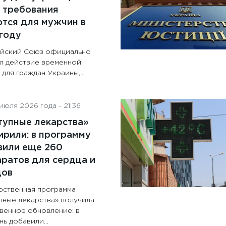
 требования
тся для мужчин в
году
йский Союз официально
л действие временной
для граждан Украины,...
июля 2026 года - 21:36
тупные лекарства»
рили: в программу
вили еще 260
ратов для сердца и
дов
рственная программа
пные лекарства» получила
венное обновление: в
ь добавили...