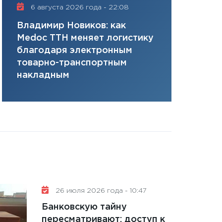
11:28
Госбюджет 
6 августа 2026 года - 22:08
16 июля 20
плана, грантова
Владимир Новиков: как
Сергей Ко
управляемый де
Medoc ТТН меняет логистику
платит за 
13.01.2026
благодаря электронным
сервисов т
11:30
Стратегичес
товарно-транспортным
одного»
портфель будущ
накладным
31.12.2025
Читать вс
26 июля 2026 года - 10:47
Банковскую тайну
пересматривают: доступ к