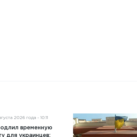
искусственного интеллекта
на деятельность советов
директоров
густа 2026 года - 10:11
родлил временную
у для украинцев: