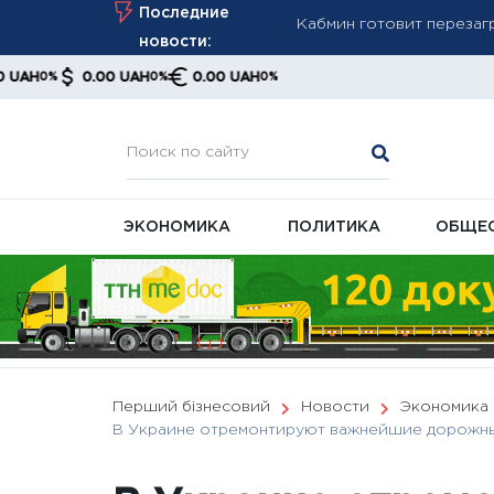
Skip
Последние
Украинцам напомнили об
to
новости:
Августовский пересчет 
content
0.00 UAH
0.00 UAH
0%
0%
ПФУ
ЭКОНОМИКА
ПОЛИТИКА
ОБЩЕ
Перший бізнесовий
Новости
Экономика
В Украине отремонтируют важнейшие дорожны