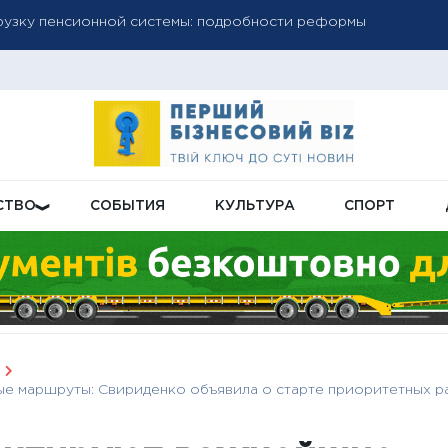
 ошибке в платежках за газ: сумма может возрасти
субсидий: как проверить обновленную сумму и решение в ли
СТВО
СОБЫТИЯ
КУЛЬТУРА
СПОРТ
е маршруты: Свириденко объявила о старте приоритетных р