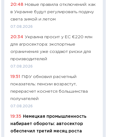
20:48
Новые правила отключений: как
промышленные ц
в Украине будут регулировать подачу
чеки
света зимой и летом
30.04.2026
07.08.2026
11:32
Больше сбе
20:34
Украина просит у ЕС €220 млн
уверенности: как
для агросектора: экспортные
финансовое пове
ограничения уже создают риски для
27.04.2026
производителей
11:28
Почему еда 
07.08.2026
бюджет: как изм
19:51
ПФУ обновил расчетный
продуктовая кор
показатель: пенсии возрастут,
2026 году
перерасчет коснется большинства
13.04.2026
получателей
11:29
Сколько дей
07.08.2026
пасхальная корзи
19:35
Немецкая промышленность
собственный рас
набирает обороты: автосектор
набора по сравн
обеспечил третий месяц роста
официальной оц