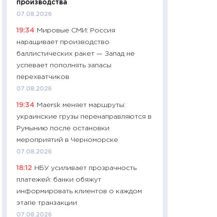
производства
06.04.2026
07.08.2026
11:24
Сколько сто
19:34
Мировые СМИ: Россия
сдерживание в 20
наращивает производство
разговора с Май
баллистических ракет — Запад не
арифметики пер
успевает пополнять запасы
30.03.2026
перехватчиков
11:26
Золото по $
07.08.2026
$80: время покуп
19:34
Maersk меняет маршруты:
фиксировать при
украинские грузы перенаправляются в
12.03.2026
Румынию после остановки
11:27
Экономика 
мероприятий в Черноморске
войны: что измен
07.08.2026
какие перспектив
18:12
НБУ усиливает прозрачность
стабильности
платежей: банки обяжут
24.02.2026
информировать клиентов о каждом
11:26
Потреблени
этапе транзакции
украинцев 2025-2
07.08.2026