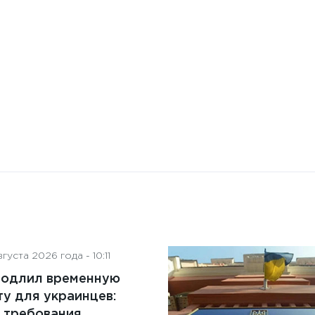
искусственного интеллекта
на деятельность советов
директоров
густа 2026 года - 10:11
родлил временную
у для украинцев:
 требования