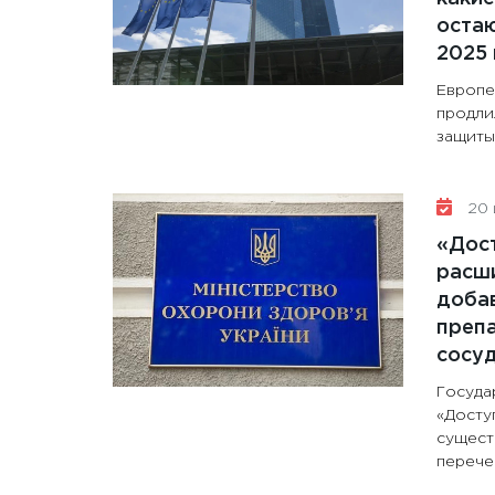
остаю
2025 
Европе
продли
защиты 
20 
«Дос
расши
доба
препа
сосу
Госуда
«Досту
сущест
перечен