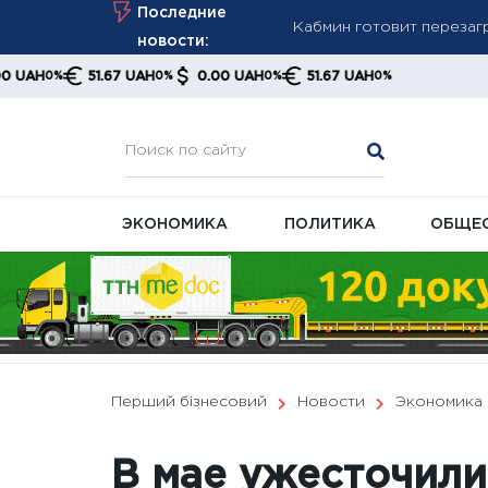
Skip
Последние
Кабмин готовит перезаг
to
новости:
Украинцам напомнили об
content
51.67 UAH
0.00 UAH
51.67 UAH
0%
0%
0%
Августовский пересчет 
ПФУ
ЭКОНОМИКА
ПОЛИТИКА
ОБЩЕ
Перший бізнесовий
Новости
Экономика
В мае ужесточили