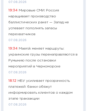
07.08.2026
11:24
Сколько сто
19:34
Мировые СМИ: Россия
сдерживание в 20
наращивает производство
разговора с Май
баллистических ракет — Запад не
арифметики пер
успевает пополнять запасы
30.03.2026
перехватчиков
11:26
Золото по $
07.08.2026
$80: время покуп
19:34
Maersk меняет маршруты:
фиксировать при
украинские грузы перенаправляются в
12.03.2026
Румынию после остановки
11:27
Экономика 
мероприятий в Черноморске
войны: что измен
07.08.2026
какие перспектив
18:12
НБУ усиливает прозрачность
стабильности
платежей: банки обяжут
24.02.2026
информировать клиентов о каждом
11:26
Потреблени
этапе транзакции
украинцев 2025-2
07.08.2026
расходов, сбере