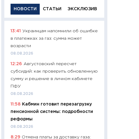
НОВОСТИ
СТАТЬИ
ЭКСКЛЮЗИВ
13:41
Украинцам напомнили об ошибке
11:29
Качественн
в платежках за газ: сумма может
основа успешног
возрасти
21.07.2026
08.08.2026
11:26
Как заработ
12:26
Августовский пересчет
доходность, риск
субсидий: как проверить обновленную
покупки государ
сумму и решение в личном кабинете
08.07.2026
ПФУ
11:20
Цена здоров
08.08.2026
медицина будуще
11:58
Кабмин готовит перезагрузку
расходы людей
пенсионной системы: подробности
01.07.2026
реформы
11:24
Профессии б
08.08.2026
двигается образо
8:29
Отмена платы за доставку газа:
навыки будут пл