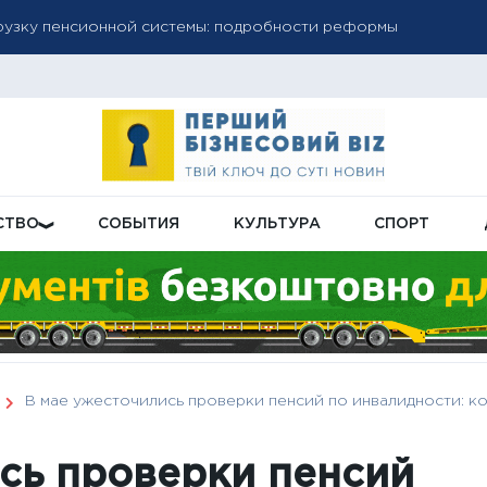
рузку пенсионной системы: подробности реформы
 ошибке в платежках за газ: сумма может возрасти
субсидий: как проверить обновленную сумму и решение в ли
СТВО
СОБЫТИЯ
КУЛЬТУРА
СПОРТ
В мае ужесточились проверки пенсий по инвалидности: к
сь проверки пенсий