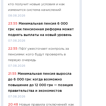
кто получит новые условия и как
29.06.2026
изменится система начислений
11:27
Вступительн
08.08.2026
Украине: цена ко
23:55
Минимальная пенсия 6 000
университетов и
грн: как пенсионная реформа может
абитуриентов
поднять выплаты на новый уровень
23.06.2026
07.08.2026
11:29
Доллар по 51
22:55
ПФУ ужесточает контроль за
тысяч: что на са
пенсиями: кого будут проверять в
показывает Бюд
первую очередь
2027–2029
07.08.2026
19.06.2026
21:55
Минимальная пенсия выросла
11:22
Кадровый д
до 6 000 грн: когда возможно
вакансии: мешаю
повышение до 12 000 грн — позиция
найму
правительства и экономистов
11.06.2026
07.08.2026
11:27
Дорожает ещ
20:48
Новые правила отключений: как
промышленные ц