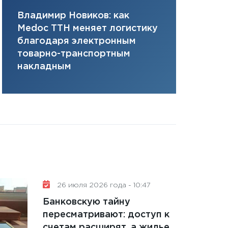
плана, грантова
Владимир Новиков: как
Сергей Ко
управляемый де
Medoc ТТН меняет логистику
платит за 
13.01.2026
благодаря электронным
сервисов т
11:30
Стратегичес
товарно-транспортным
одного»
портфель будущ
накладным
31.12.2025
Читать вс
26 июля 2026 года - 10:47
Банковскую тайну
пересматривают: доступ к
счетам расширят, а жилье