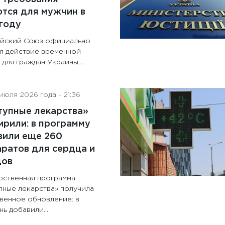
тся для мужчин в
году
йский Союз официально
л действие временной
для граждан Украины,...
июля 2026 года - 21:36
тупные лекарства»
рили: в программу
вили еще 260
ратов для сердца и
дов
рственная программа
пные лекарства» получила
венное обновление: в
ь добавили...