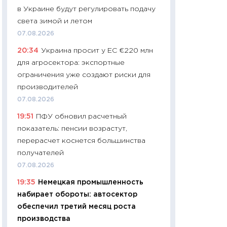
в Украине будут регулировать подачу
чеки
света зимой и летом
30.04.2026
07.08.2026
11:32
Больше сбе
20:34
Украина просит у ЕС €220 млн
уверенности: как
для агросектора: экспортные
финансовое пове
ограничения уже создают риски для
27.04.2026
производителей
11:28
Почему еда 
07.08.2026
бюджет: как изм
19:51
ПФУ обновил расчетный
продуктовая кор
показатель: пенсии возрастут,
2026 году
перерасчет коснется большинства
13.04.2026
получателей
11:29
Сколько дей
07.08.2026
пасхальная корзи
19:35
Немецкая промышленность
собственный рас
набирает обороты: автосектор
набора по сравн
обеспечил третий месяц роста
официальной оц
производства
06.04.2026