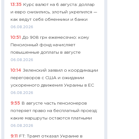
13:35
Курс валют на 6 августа: доллар
навыки будут пл
и евро снизились, злотый укрепился —
29.06.2026
как ведут себя обменники и банки
11:27
Вступительн
06.08.2026
Украине: цена ко
10:51
До 908 грн ежемесячно: кому
университетов и
Пенсионный фонд начисляет
абитуриентов
повышенные доплаты в августе
23.06.2026
06.08.2026
11:29
Доллар по 51
10:14
Зеленский заявил о координации
тысяч: что на са
переговоров с США и ожидании
показывает Бюд
ускоренного движения Украины в ЕС
2027–2029
06.08.2026
19.06.2026
9:55
В августе часть пенсионеров
11:22
Кадровый д
потеряет право на бесплатный проезд:
вакансии: мешаю
какие маршруты остаются платными
найму
06.08.2026
11.06.2026
9:11
FT: Трамп отказал Украине в
11:27
Дорожает ещ