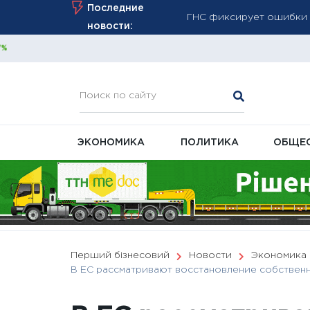
Skip
Последние
ПФУ с августа вводит уп
to
новости:
августа
content
Война разрушает эконом
ЭКОНОМИКА
ПОЛИТИКА
ОБЩЕ
Перший бізнесовий
Новости
Экономика
В ЕС рассматривают восстановление собственн