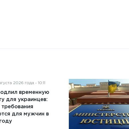
аспекты
густа 2026 года - 10:11
родлил временную
у для украинцев:
 требования
тся для мужчин в
году