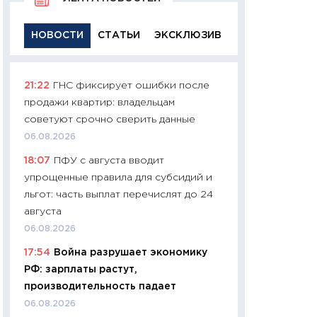
НОВОСТИ
СТАТЬИ
ЭКСКЛЮЗИВ
21:22
ГНС фиксирует ошибки после
11:29
Качественн
продажи квартир: владельцам
основа успешног
советуют срочно сверить данные
21.07.2026
06.08.2026
11:26
Как заработ
18:07
ПФУ с августа вводит
доходность, риск
упрощенные правила для субсидий и
покупки государ
льгот: часть выплат перечислят до 24
08.07.2026
августа
11:20
Цена здоров
06.08.2026
медицина будуще
17:54
Война разрушает экономику
расходы людей
РФ: зарплаты растут,
01.07.2026
производительность падает
11:24
Профессии б
06.08.2026
двигается образо