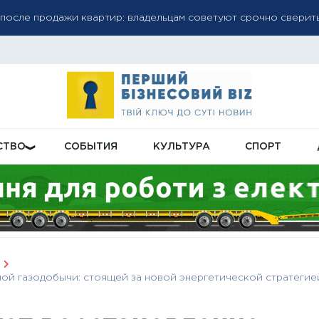
рощенные правила для субсидий и льгот: часть выплат перечи
ику РФ: зарплаты растут, производительность падает
СТВО
СОБЫТИЯ
КУЛЬТУРА
СПОРТ
ой газодобычи: стоящей за новой энергетической стратегие