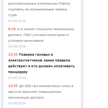
дополнительных комплексах Patriot,
промышленные ц
ссылаясь на ограниченные запасы
чеки
США
30.04.2026
06.08.2026
11:32
Больше сбе
8:28
Кто может получить пенсионную
уверенности: как
доплату: ПФУ уточнил категории и
финансовое пове
условия начисления
27.04.2026
06.08.2026
11:28
Почему еда 
23:55
Поверка газовых и
бюджет: как изм
электросчетчиков: какие правила
продуктовая кор
действуют и кто должен оплачивать
2026 году
процедуру
13.04.2026
05.08.2026
11:29
Сколько дей
22:55
До 650 грн ежемесячно: кому в
пасхальная корзи
августе начислят повышенную
собственный рас
пенсионную доплату
набора по сравн
официальной оц
05.08.2026