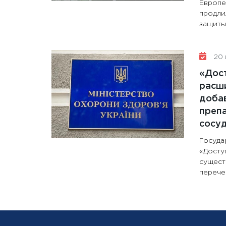
Европе
продли
защиты 
20 
«Дос
расши
доба
препа
сосу
Госуда
«Досту
сущест
перечен