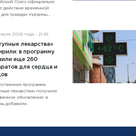
йский Союз официально
л действие временной
для граждан Украины,...
июля 2026 года - 21:36
тупные лекарства»
рили: в программу
вили еще 260
ратов для сердца и
дов
рственная программа
пные лекарства» получила
венное обновление: в
ь добавили...