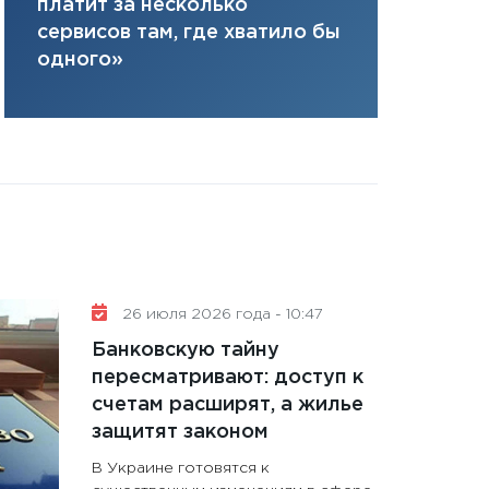
инвестиция
платит за несколько
11:28
Госбюджет 
решениях
сервисов там, где хватило бы
плана, грантова
одного»
управляемый де
13.01.2026
11:30
Стратегичес
портфель будущ
31.12.2025
Читать вс
26 июля 2026 года - 10:47
Банковскую тайну
пересматривают: доступ к
счетам расширят, а жилье
защитят законом
В Украине готовятся к