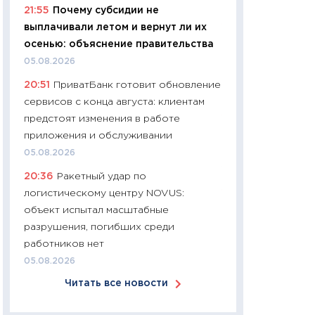
06.04.2026
21:55
Почему субсидии не
выплачивали летом и вернут ли их
11:24
Сколько сто
осенью: объяснение правительства
сдерживание в 20
разговора с Май
05.08.2026
арифметики пер
20:51
ПриватБанк готовит обновление
30.03.2026
сервисов с конца августа: клиентам
предстоят изменения в работе
11:26
Золото по $
приложения и обслуживании
$80: время покуп
фиксировать при
05.08.2026
12.03.2026
20:36
Ракетный удар по
логистическому центру NOVUS:
11:27
Экономика 
объект испытал масштабные
войны: что измен
разрушения, погибших среди
какие перспектив
работников нет
стабильности
05.08.2026
24.02.2026
Читать все новости
11:26
Потреблени
украинцев 2025-2