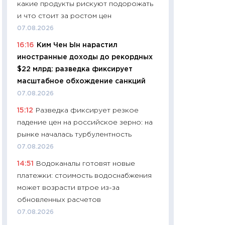
какие продукты рискуют подорожать
11:24
Сколько сто
и что стоит за ростом цен
сдерживание в 20
07.08.2026
разговора с Май
16:16
Ким Чен Ын нарастил
арифметики пер
иностранные доходы до рекордных
30.03.2026
$22 млрд: разведка фиксирует
11:26
Золото по $
масштабное обхождение санкций
$80: время покуп
07.08.2026
фиксировать при
15:12
Разведка фиксирует резкое
12.03.2026
падение цен на российское зерно: на
11:27
Экономика 
рынке началась турбулентность
войны: что измен
07.08.2026
какие перспектив
14:51
Водоканалы готовят новые
стабильности
платежки: стоимость водоснабжения
24.02.2026
может возрасти втрое из-за
11:26
Потреблени
обновленных расчетов
украинцев 2025-2
07.08.2026
расходов, сбере