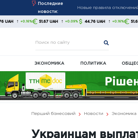
Новые правила отключений:
Skip
Последние
to
Украина просит у ЕС €220 
новости:
content
производителей
↑
↑
↑
51.67 UAH
44.76 UAH
51.67 UAH
%
+0.09%
+0.16%
+0.09%
Минимальная пенсия выросл
правительства и экономис
ЭКОНОМИКА
ПОЛИТИКА
ОБЩЕ
Перший бізнесовий
Новости
Экономика
Украинцам выплат