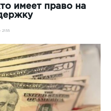
кто имеет право на
держку
 21:55