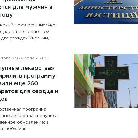
тся для мужчин в
году
йский Союз официально
л действие временной
для граждан Украины,...
июля 2026 года - 21:36
тупные лекарства»
рили: в программу
вили еще 260
ратов для сердца и
дов
рственная программа
пные лекарства» получила
венное обновление: в
ь добавили...