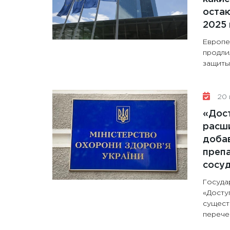
остаю
2025 
Европе
продли
защиты 
20 
«Дос
расши
доба
препа
сосу
Госуда
«Досту
сущест
перечен