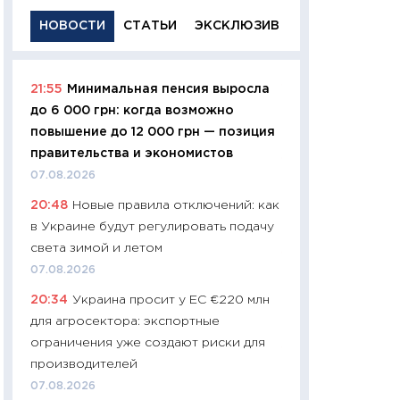
НОВОСТИ
СТАТЬИ
ЭКСКЛЮЗИВ
21:55
Минимальная пенсия выросла
11:29
Качественн
до 6 000 грн: когда возможно
основа успешног
повышение до 12 000 грн — позиция
21.07.2026
правительства и экономистов
11:26
Как заработ
07.08.2026
доходность, риск
20:48
Новые правила отключений: как
покупки государ
в Украине будут регулировать подачу
08.07.2026
света зимой и летом
11:20
Цена здоров
07.08.2026
медицина будуще
20:34
Украина просит у ЕС €220 млн
расходы людей
для агросектора: экспортные
01.07.2026
ограничения уже создают риски для
11:24
Профессии б
производителей
двигается образо
07.08.2026
навыки будут пл