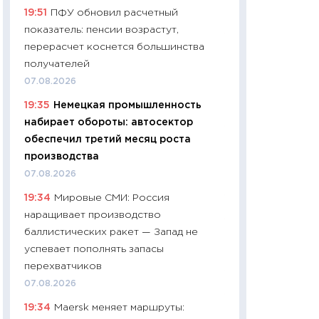
19:51
ПФУ обновил расчетный
29.06.2026
показатель: пенсии возрастут,
11:27
Вступительн
перерасчет коснется большинства
Украине: цена ко
получателей
университетов и
07.08.2026
абитуриентов
19:35
Немецкая промышленность
23.06.2026
набирает обороты: автосектор
11:29
Доллар по 51
обеспечил третий месяц роста
тысяч: что на са
производства
показывает Бюд
07.08.2026
2027–2029
19:34
Мировые СМИ: Россия
19.06.2026
наращивает производство
11:22
Кадровый д
баллистических ракет — Запад не
вакансии: мешаю
успевает пополнять запасы
найму
перехватчиков
11.06.2026
07.08.2026
11:27
Дорожает ещ
19:34
Maersk меняет маршруты:
промышленные ц