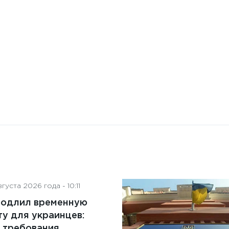
искусственного интеллекта
на деятельность советов
директоров
густа 2026 года - 10:11
родлил временную
у для украинцев:
 требования