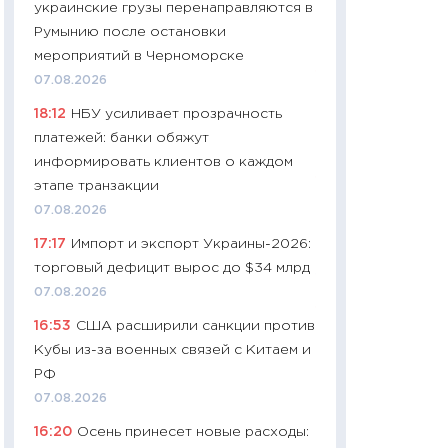
украинские грузы перенаправляются в
чеки
Румынию после остановки
30.04.2026
мероприятий в Черноморске
11:32
Больше сбе
07.08.2026
уверенности: как
18:12
НБУ усиливает прозрачность
финансовое пове
платежей: банки обяжут
27.04.2026
информировать клиентов о каждом
11:28
Почему еда 
этапе транзакции
бюджет: как изм
07.08.2026
продуктовая кор
17:17
Импорт и экспорт Украины-2026:
2026 году
торговый дефицит вырос до $34 млрд
13.04.2026
07.08.2026
11:29
Сколько дей
16:53
США расширили санкции против
пасхальная корзи
Кубы из-за военных связей с Китаем и
собственный рас
РФ
набора по сравн
07.08.2026
официальной оц
16:20
Осень принесет новые расходы:
06.04.2026