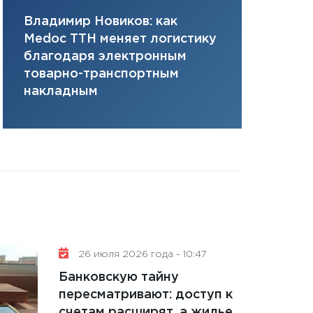
плана, грантова
Владимир Новиков: как
Сергей Ко
управляемый де
Medoc ТТН меняет логистику
платит за 
13.01.2026
благодаря электронным
сервисов т
11:30
Стратегичес
товарно-транспортным
одного»
портфель будущ
накладным
31.12.2025
Читать вс
26 июля 2026 года - 10:47
Банковскую тайну
пересматривают: доступ к
счетам расширят, а жилье