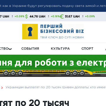
 как в Украине будут регулировать подачу света зимой и ле
млн для агросектора: экспортные ограничения уже создают р
↑
↑
44.76 UAH
51.67 UAH
+0.16%
+0.09%
а до 6 000 грн: когда возможно повышение до 12 000 грн —
тов
СТВО
СОБЫТИЯ
КУЛЬТУРА
СПОРТ
Украинцам выплатят по 20 тысяч гривен доплаты: кто им
ят по 20 тысяч