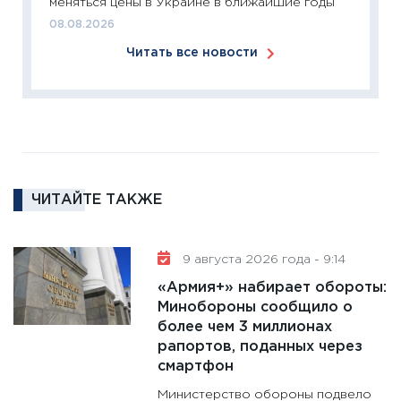
меняться цены в Украине в ближайшие годы
сбереж
08.08.2026
Institu
Читать все новости
18.02.20
11:27
За
кто ди
кандид
16.02.20
11:30
Ре
ЧИТАЙТЕ ТАКЖЕ
котель
аудита
30.01.20
9 августа 2026 года - 9:14
11:30
Кр
«Армия+» набирает обороты:
делают
Минобороны сообщило о
28.01.20
более чем 3 миллионах
рапортов, поданных через
11:28
Го
смартфон
гранто
дефиц
Министерство обороны подвело