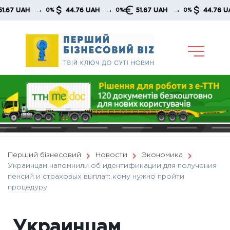
Skip
→
→
→
UAH
44.76 UAH
51.67 UAH
44.76 UAH
0%
0%
0%
to
content
Перший бізнесовий
Новости
Экономика
Украинцам напомнили об идентификации для получения
пенсий и страховых выплат: кому нужно пройти
процедуру
Украинцам