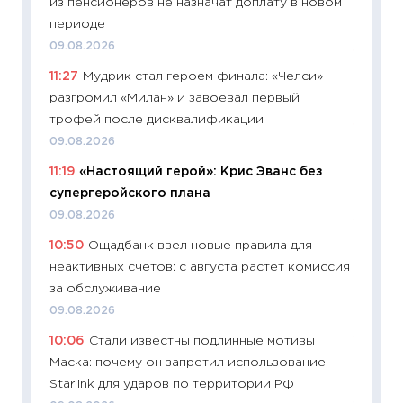
из пенсионеров не назначат доплату в новом
облига
периоде
08.07.2
09.08.2026
11:20
Це
11:27
Мудрик стал героем финала: «Челси»
будуще
разгромил «Милан» и завоевал первый
01.07.2
трофей после дисквалификации
11:24
Пр
09.08.2026
образо
11:19
«Настоящий герой»: Крис Эванс без
платит
супергеройского плана
29.06.2
09.08.2026
11:27
Вс
10:50
Ощадбанк ввел новые правила для
Украин
неактивных счетов: с августа растет комиссия
универ
за обслуживание
абитур
09.08.2026
23.06.2
10:06
Стали известны подлинные мотивы
11:29
До
Маска: почему он запретил использование
что на
Starlink для ударов по территории РФ
деклар