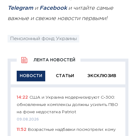
Telegram
и
Facebook
и читайте самые
важные и свежие новости первыми!
Пенсионный фонд Украины
ЛЕНТА НОВОСТЕЙ
НОВОСТИ
СТАТЬИ
ЭКСКЛЮЗИВ
14:22
США и Украина модернизируют С‑300:
11:29
Ка
обновленные комплексы должны усилить ПВО
успешн
на фоне недостатка Patriot
21.07.20
09.08.2026
11:26
Ка
11:52
Возрастные надбавки посмотрели: кому
риски 