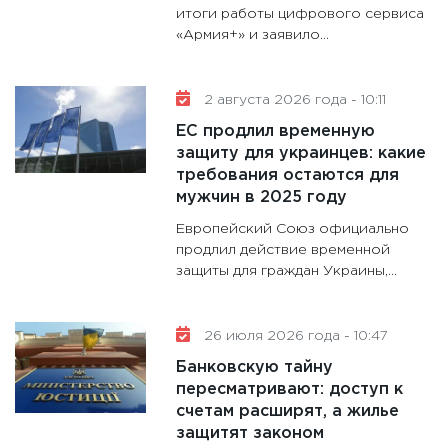
итоги работы цифрового сервиса
13.01.20
«Армия+» и заявило...
11:30
Ст
будуще
31.12.20
2 августа 2026 года - 10:11
ЕС продлил временную
защиту для украинцев: какие
требования остаются для
мужчин в 2025 году
Европейский Союз официально
продлил действие временной
защиты для граждан Украины,...
26 июля 2026 года - 10:47
Банковскую тайну
пересматривают: доступ к
счетам расширят, а жилье
защитят законом