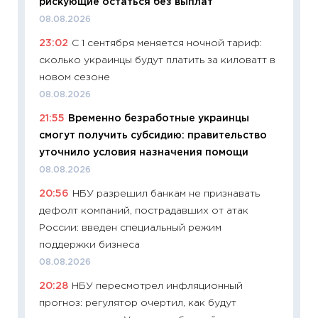
рискующие остаться без выплат
собств
08.08.2026
сравне
23:02
С 1 сентября меняется ночной тариф:
06.04.2
сколько украинцы будут платить за киловатт в
11:24
Ск
новом сезоне
сдержи
08.08.2026
Майком
21:55
Временно безработные украинцы
перев
смогут получить субсидию: правительство
30.03.2
уточнило условия назначения помощи
11:26
Зо
08.08.2026
время 
20:56
НБУ разрешил банкам не признавать
12.03.20
дефолт компаний, пострадавших от атак
11:27
Эк
России: введен специальный режим
что из
поддержки бизнеса
перспе
08.08.2026
24.02.2
20:28
НБУ пересмотрел инфляционный
11:26
П
прогноз: регулятор очертил, как будут
2025-2