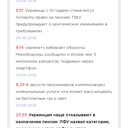
09.08.2026
19.06.20
9:51
Украинцы с 13 годами стажа могут
11:22
Ка
потерять право на пенсию: ПФУ
ваканс
предупреждает о критических изменениях в
11.06.20
требованиях
11:27
До
09.08.2026
промыш
9:14
«Армия+» набирает обороты:
30.04.2
Минобороны сообщило о более чем 3
11:32
Бо
миллионах рапортов, поданных через
уверен
смартфон
поведе
09.08.2026
27.04.2
8:29
В августе пенсионеров компенсируют
11:28
По
коммунальные услуги: кто может рассчитывать
измени
на бесплатные газ и свет
в 2026
09.08.2026
13.04.20
23:55
Украинцам чаще отказывают в
11:29
Ск
назначении пенсии: ПФУ назвал категории,
пасхал