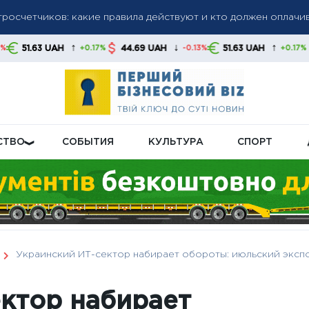
 кому в августе начислят повышенную пенсионную доплату
лачивали летом и вернут ли их осенью: объяснение правител
↑
↓
↑
44.69 UAH
51.63 UAH
44.69 UAH
+0.17%
-0.13%
+0.17%
СТВО
СОБЫТИЯ
КУЛЬТУРА
СПОРТ
Украинский ИТ-сектор набирает обороты: июльский эксп
ктор набирает