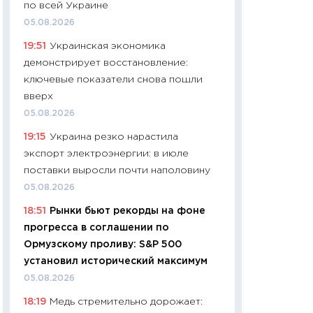
по всей Украине
чеки
05.08.2026
30.04.2026
19:51
Украинская экономика
11:32
Больше сбе
демонстрирует восстановление:
уверенности: как
ключевые показатели снова пошли
финансовое пове
вверх
27.04.2026
05.08.2026
11:28
Почему еда 
19:15
Украина резко нарастила
бюджет: как изм
экспорт электроэнергии: в июле
продуктовая кор
поставки выросли почти наполовину
2026 году
05.08.2026
13.04.2026
18:51
Рынки бьют рекорды на фоне
11:29
Сколько дей
прогресса в соглашении по
пасхальная корзи
Ормузскому проливу: S&P 500
собственный рас
установил исторический максимум
набора по сравн
05.08.2026
официальной оц
18:19
Медь стремительно дорожает:
06.04.2026