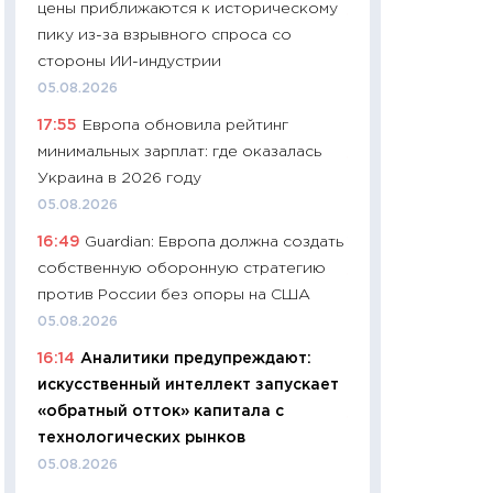
цены приближаются к историческому
11:24
Сколько сто
пику из-за взрывного спроса со
сдерживание в 20
стороны ИИ-индустрии
разговора с Май
05.08.2026
арифметики пер
17:55
Европа обновила рейтинг
30.03.2026
минимальных зарплат: где оказалась
11:26
Золото по $
Украина в 2026 году
$80: время покуп
05.08.2026
фиксировать при
16:49
Guardian: Европа должна создать
12.03.2026
собственную оборонную стратегию
11:27
Экономика 
против России без опоры на США
войны: что измен
05.08.2026
какие перспектив
16:14
Аналитики предупреждают:
стабильности
искусственный интеллект запускает
24.02.2026
«обратный отток» капитала с
11:26
Потреблени
технологических рынков
украинцев 2025-2
05.08.2026
расходов, сбере