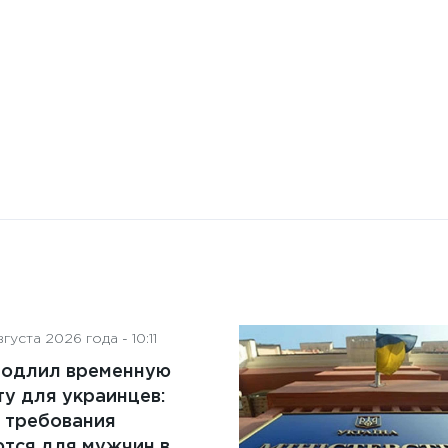
контроля: понятие,
преимущества и ключевые
аспекты
густа 2026 года - 10:11
родлил временную
у для украинцев:
 требования
тся для мужчин в