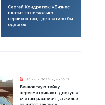
цифровая 
плана, грантова
Елена Нус
Сергей Кондратюк: «Бизнес
управляемый де
инвестиция
платит за несколько
13.01.2026
решениях
сервисов там, где хватило бы
11:30
Стратегичес
одного»
портфель будущ
31.12.2025
Читать вс
26 июля 2026 года - 10:47
Банковскую тайну
пересматривают: доступ к
счетам расширят, а жилье
защитят законом