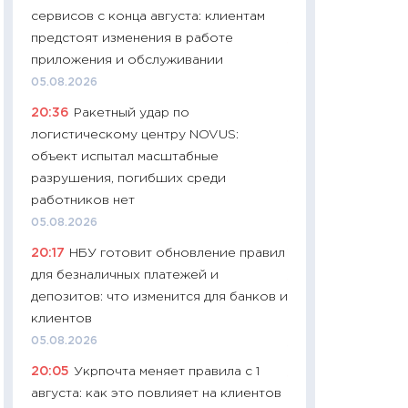
сервисов с конца августа: клиентам
29.06.2026
предстоят изменения в работе
11:27
Вступительн
приложения и обслуживании
Украине: цена ко
05.08.2026
университетов и
20:36
Ракетный удар по
абитуриентов
логистическому центру NOVUS:
23.06.2026
объект испытал масштабные
11:29
Доллар по 51
разрушения, погибших среди
тысяч: что на са
работников нет
показывает Бюд
05.08.2026
2027–2029
20:17
НБУ готовит обновление правил
19.06.2026
для безналичных платежей и
11:22
Кадровый д
депозитов: что изменится для банков и
вакансии: мешаю
клиентов
найму
05.08.2026
11.06.2026
20:05
Укрпочта меняет правила с 1
11:27
Дорожает ещ
августа: как это повлияет на клиентов
промышленные ц