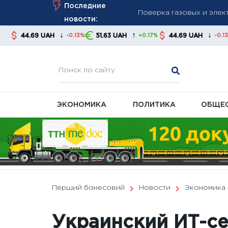
Skip
Последние
До 650 грн ежемесячно:
to
новости:
Почему субсидии не вып
content
↓
↑
↓
AH
51.63 UAH
44.69 UAH
51.63 UAH
-0.13%
+0.17%
-0.13%
ЭКОНОМИКА
ПОЛИТИКА
ОБЩЕ
Перший бізнесовий
Новости
Экономика
Украинский ИТ-се