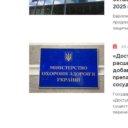
2025 
Европе
продли
защиты 
20 
«Дос
расши
доба
препа
сосу
Госуда
«Досту
сущест
перечен