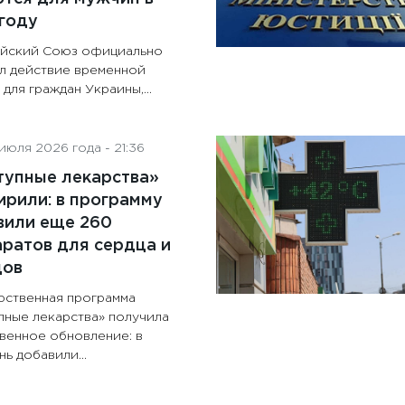
году
йский Союз официально
л действие временной
для граждан Украины,...
июля 2026 года - 21:36
тупные лекарства»
рили: в программу
вили еще 260
ратов для сердца и
дов
рственная программа
пные лекарства» получила
венное обновление: в
ь добавили...