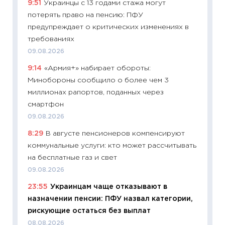
9:51
Украинцы с 13 годами стажа могут
будуще
потерять право на пенсию: ПФУ
01.07.2
предупреждает о критических изменениях в
11:24
Пр
требованиях
образо
09.08.2026
платит
9:14
«Армия+» набирает обороты:
29.06.2
Минобороны сообщило о более чем 3
11:27
Вс
миллионах рапортов, поданных через
Украин
смартфон
универ
09.08.2026
абитур
8:29
В августе пенсионеров компенсируют
23.06.2
коммунальные услуги: кто может рассчитывать
11:29
До
на бесплатные газ и свет
что на
09.08.2026
деклар
23:55
Украинцам чаще отказывают в
19.06.20
назначении пенсии: ПФУ назвал категории,
11:22
Ка
рискующие остаться без выплат
ваканс
08.08.2026