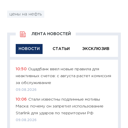
цены на нефть
ЛЕНТА НОВОСТЕЙ
НОВОСТИ
СТАТЬИ
ЭКСКЛЮЗИВ
10:50
Ощадбанк ввел новые правила для
11:29
Ка
неактивных счетов: с августа растет комиссия
успешн
за обслуживание
21.07.20
09.08.2026
11:26
Ка
10:06
Стали известны подлинные мотивы
риски 
Маска: почему он запретил использование
облига
Starlink для ударов по территории РФ
08.07.2
09.08.2026
11:20
Це