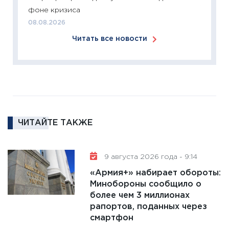
11:27
За
фоне кризиса
кто ди
08.08.2026
кандид
Читать все новости
16.02.20
11:30
Ре
котель
аудита
30.01.20
11:30
Кр
ЧИТАЙТЕ ТАКЖЕ
делают
28.01.20
9 августа 2026 года - 9:14
11:28
Го
гранто
«Армия+» набирает обороты:
дефиц
Минобороны сообщило о
более чем 3 миллионах
13.01.20
рапортов, поданных через
11:30
Ст
смартфон
будуще