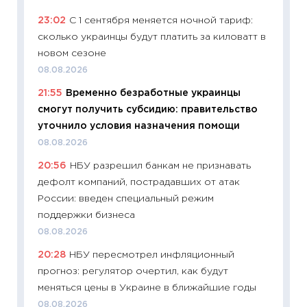
11.06.20
23:02
С 1 сентября меняется ночной тариф:
11:27
До
сколько украинцы будут платить за киловатт в
промыш
новом сезоне
30.04.2
08.08.2026
11:32
Бо
21:55
Временно безработные украинцы
уверен
смогут получить субсидию: правительство
поведе
уточнило условия назначения помощи
27.04.2
08.08.2026
11:28
По
20:56
НБУ разрешил банкам не признавать
измени
дефолт компаний, пострадавших от атак
в 2026
России: введен специальный режим
13.04.20
поддержки бизнеса
11:29
Ск
08.08.2026
пасхал
20:28
НБУ пересмотрел инфляционный
собств
прогноз: регулятор очертил, как будут
сравне
меняться цены в Украине в ближайшие годы
06.04.2
08.08.2026