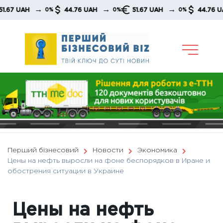
Skip
→
→
→
UAH
44.76 UAH
51.67 UAH
44.76 UAH
0%
0%
0%
to
content
Перший бізнесовий
Новости
Экономика
Цены на нефть выросли на фоне беспорядков в Иране и
обострения ситуации в Украине
Цены на нефть