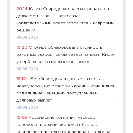
11:24
Ск
20:14
Юлию Свириденко рассматривают на
сдержи
должность главы «Нафтогаза»:
Майком
наблюдательный совет готовится к кадровым
перев
решениям
30.03.2
08.08.2026
11:26
Зо
19:20
Столица обнародовала стоимость
время 
ракетных ударов: каждая атака наносит Киеву
12.03.20
ущерб на сотни миллионов гривен
11:27
Эк
08.08.2026
что из
19:12
НБУ обнародовал данные за июль:
перспе
международные резервы Украины изменились
24.02.2
под влиянием внешних поступлений и
11:26
П
долговых выплат
2025-2
08.08.2026
сбереж
19:05
Российские компании массово
Institu
переходят в режим экономии: бизнес
18.02.20
сокращает расходы и увеличивает долги на