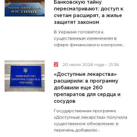
Банковскую тайну
11:30
Ст
пересматривают: доступ к
будуще
счетам расширят, а жилье
31.12.20
защитят законом
В Украине готовятся к
существенным изменениям в
сфере финансового контроля...
20 июля 2026 года - 21:36
«Доступные лекарства»
расширили: в программу
добавили еще 260
препаратов для сердца и
сосудов
Государственная программа
«Доступные лекарства» получила
существенное обновление: в
перечень добавили...