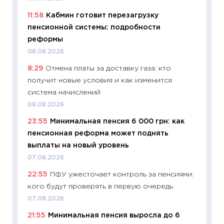
11:58
Кабмин готовит перезагрузку
11:20
Це
пенсионной системы: подробности
будуще
реформы
01.07.2
08.08.2026
11:24
Пр
8:29
Отмена платы за доставку газа: кто
образо
получит новые условия и как изменится
платит
система начислений
29.06.2
08.08.2026
11:27
Вс
23:55
Минимальная пенсия 6 000 грн: как
Украин
пенсионная реформа может поднять
универ
выплаты на новый уровень
абитур
07.08.2026
23.06.2
22:55
ПФУ ужесточает контроль за пенсиями:
11:29
До
кого будут проверять в первую очередь
что на
деклар
07.08.2026
19.06.20
21:55
Минимальная пенсия выросла до 6