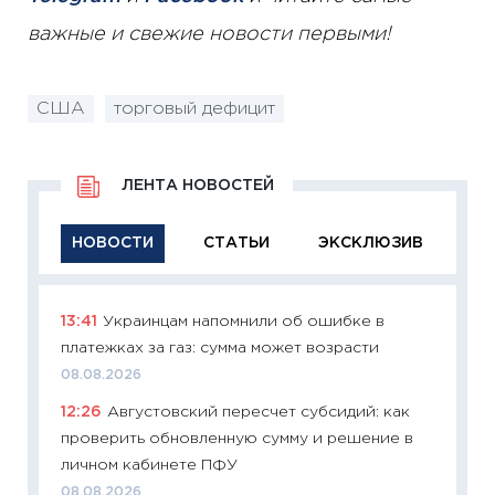
важные и свежие новости первыми!
США
торговый дефицит
ЛЕНТА НОВОСТЕЙ
НОВОСТИ
СТАТЬИ
ЭКСКЛЮЗИВ
13:41
Украинцам напомнили об ошибке в
11:29
Ка
платежках за газ: сумма может возрасти
успешн
08.08.2026
21.07.20
12:26
Августовский пересчет субсидий: как
11:26
Ка
проверить обновленную сумму и решение в
риски 
личном кабинете ПФУ
облига
08.08.2026
08.07.2