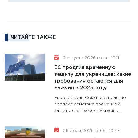
Institu
18.02.20
11:27
За
кто ди
кандид
ЧИТАЙТЕ ТАКЖЕ
16.02.20
11:30
Ре
2 августа 2026 года - 10:11
котель
ЕС продлил временную
аудита
защиту для украинцев: какие
30.01.20
требования остаются для
11:30
Кр
мужчин в 2025 году
делают
Европейский Союз официально
28.01.20
продлил действие временной
защиты для граждан Украины,...
11:28
Го
гранто
дефиц
26 июля 2026 года - 10:47
13.01.20