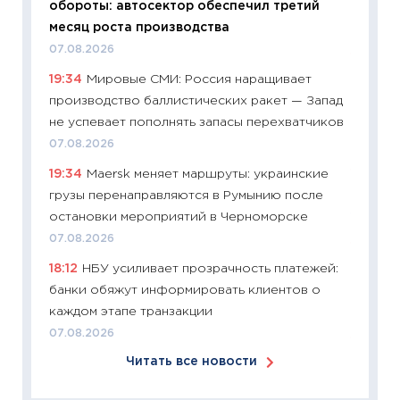
обороты: автосектор обеспечил третий
сравне
месяц роста производства
06.04.2
07.08.2026
11:24
Ск
19:34
Мировые СМИ: Россия наращивает
сдержи
производство баллистических ракет — Запад
Майком
не успевает пополнять запасы перехватчиков
перев
07.08.2026
30.03.2
19:34
Maersk меняет маршруты: украинские
11:26
Зо
грузы перенаправляются в Румынию после
время 
остановки мероприятий в Черноморске
12.03.20
07.08.2026
11:27
Эк
18:12
НБУ усиливает прозрачность платежей:
что из
банки обяжут информировать клиентов о
перспе
каждом этапе транзакции
24.02.2
07.08.2026
11:26
П
Читать все новости
2025-2
сбереж