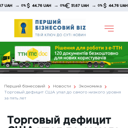
Skip
→
→
→
→
AH
44.76 UAH
51.67 UAH
44.76 UAH
0%
0%
0%
to
content
Перший бізнесовий
Новости
Экономика
Торговый дефицит США упал до самого низкого уровня
за пять лет
Торговый дефицит