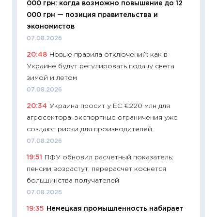
000 грн: когда возможно повышение до 12
11:22
Ка
000 грн — позиция правительства и
ваканс
экономистов
11.06.20
07.08.2026
11:27
До
20:48
Новые правила отключений: как в
промыш
Украине будут регулировать подачу света
30.04.2
зимой и летом
11:32
Бо
07.08.2026
уверен
20:34
Украина просит у ЕС €220 млн для
поведе
агросектора: экспортные ограничения уже
27.04.2
создают риски для производителей
11:28
По
07.08.2026
измени
19:51
ПФУ обновил расчетный показатель:
в 2026
пенсии возрастут, перерасчет коснется
13.04.20
большинства получателей
11:29
Ск
07.08.2026
пасхал
19:35
Немецкая промышленность набирает
собств