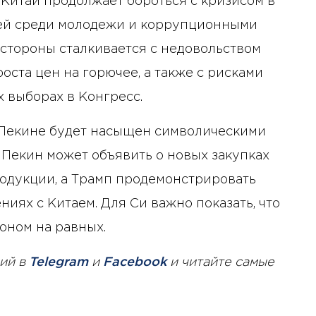
 Китай продолжает бороться с кризисом в
ей среди молодежи и коррупционными
 стороны сталкивается с недовольством
оста цен на горючее, а также с рисками
 выборах в Конгресс.
в Пекине будет насыщен символическими
 Пекин может объявить о новых закупках
одукции, а Трамп продемонстрировать
иях с Китаем. Для Си важно показать, что
оном на равных.
2 октября 2024 года - 12:57
ий в
Telegram
и
Facebook
и читайте самые
Внедрение комплаенс-
контроля: понятие,