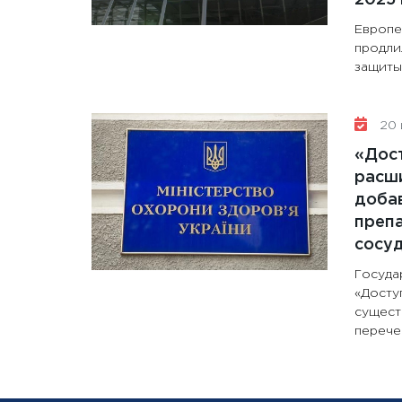
Европе
продли
защиты 
20 
«Дос
расши
доба
препа
сосу
Госуда
«Досту
сущест
перечен