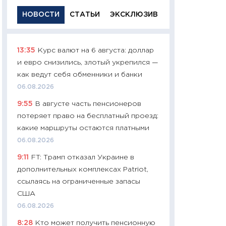
НОВОСТИ
СТАТЬИ
ЭКСКЛЮЗИВ
13:35
Курс валют на 6 августа: доллар
11:29
Качественн
и евро снизились, злотый укрепился —
основа успешног
как ведут себя обменники и банки
21.07.2026
06.08.2026
11:26
Как заработ
9:55
В августе часть пенсионеров
доходность, риск
потеряет право на бесплатный проезд:
покупки государ
какие маршруты остаются платными
08.07.2026
06.08.2026
11:20
Цена здоров
9:11
FT: Трамп отказал Украине в
медицина будуще
дополнительных комплексах Patriot,
расходы людей
ссылаясь на ограниченные запасы
01.07.2026
США
11:24
Профессии б
06.08.2026
двигается образо
8:28
Кто может получить пенсионную
навыки будут пл