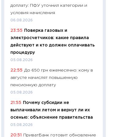
доплату: ПФУ уточнил категории и
29.06.2026
условия начисления
11:27
Вступительн
06.08.2026
Украине: цена ко
23:55
Поверка газовых и
университетов и
электросчетчиков: какие правила
абитуриентов
действуют и кто должен оплачивать
23.06.2026
процедуру
11:29
Доллар по 51
05.08.2026
тысяч: что на са
22:55
До 650 грн ежемесячно: кому в
показывает Бюд
августе начислят повышенную
2027–2029
пенсионную доплату
19.06.2026
05.08.2026
11:22
Кадровый д
21:55
Почему субсидии не
вакансии: мешаю
выплачивали летом и вернут ли их
найму
осенью: объяснение правительства
11.06.2026
05.08.2026
11:27
Дорожает ещ
20:51
ПриватБанк готовит обновление
промышленные ц