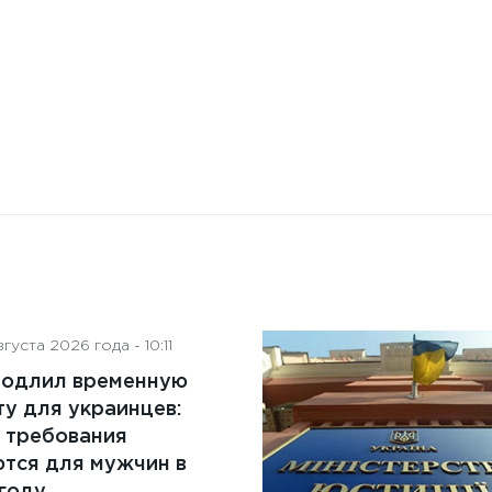
преимущества и ключевые
аспекты
густа 2026 года - 10:11
родлил временную
у для украинцев:
 требования
тся для мужчин в
году