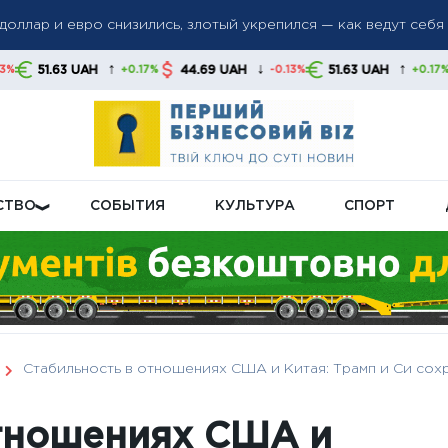
еров потеряет право на бесплатный проезд: какие маршруты 
↑
↓
↑
H
44.69 UAH
51.63 UAH
44.69 UAH
+0.17%
-0.13%
+0.17%
не в дополнительных комплексах Patriot, ссылаясь на огранич
СТВО
СОБЫТИЯ
КУЛЬТУРА
СПОРТ
Стабильность в отношениях США и Китая: Трамп и Си сох
отношениях США и