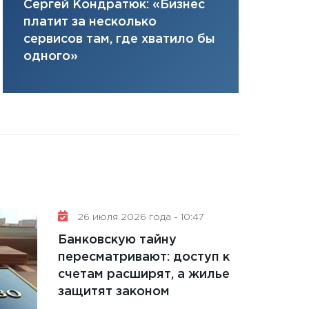
Елена Нус
Сергей Кондратюк: «Бизнес
плана, грантова
инвестиция
платит за несколько
управляемый де
решениях
сервисов там, где хватило бы
13.01.2026
одного»
11:30
Стратегичес
портфель будущ
31.12.2025
Читать вс
26 июля 2026 года - 10:47
Банковскую тайну
пересматривают: доступ к
счетам расширят, а жилье
защитят законом