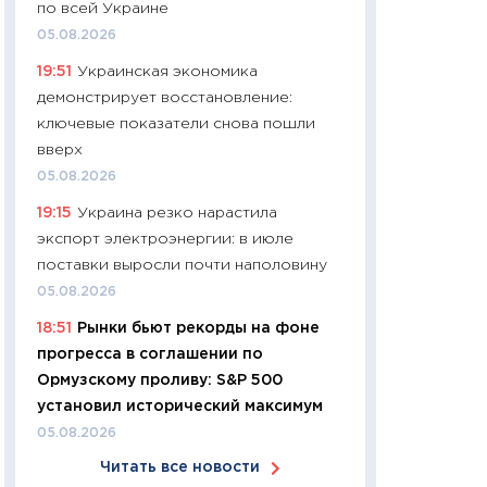
по всей Украине
11:24
Сколько сто
05.08.2026
сдерживание в 20
19:51
Украинская экономика
разговора с Май
демонстрирует восстановление:
арифметики пер
ключевые показатели снова пошли
30.03.2026
вверх
11:26
Золото по $
05.08.2026
$80: время покуп
19:15
Украина резко нарастила
фиксировать при
экспорт электроэнергии: в июле
12.03.2026
поставки выросли почти наполовину
11:27
Экономика 
05.08.2026
войны: что измен
18:51
Рынки бьют рекорды на фоне
какие перспектив
прогресса в соглашении по
стабильности
Ормузскому проливу: S&P 500
24.02.2026
установил исторический максимум
11:26
Потреблени
05.08.2026
украинцев 2025-2
Читать все новости
расходов, сбере