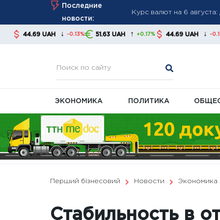
Skip
Последние
банки
to
новости:
В августе часть пенсион
content
↓
↑
↓
UAH
51.63 UAH
44.69 UAH
51.63 UA
-0.13%
+0.17%
-0.13%
платными
FT: Трамп отказал Украи
США
ЭКОНОМИКА
ПОЛИТИКА
ОБЩЕ
Перший бізнесовий
Новости
Экономика
Стабильность в 