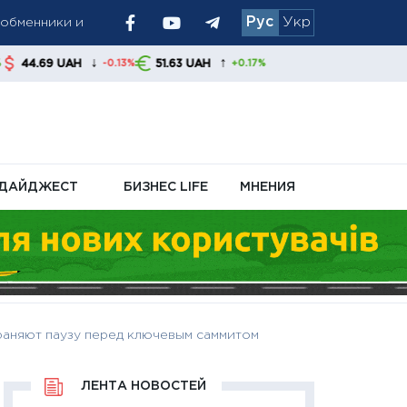
Рус
Укр
остаются
↓
↑
51.63 UAH
-0.13%
+0.17%
енные запасы
ДАЙДЖЕСТ
БИЗНЕС LIFE
МНЕНИЯ
раняют паузу перед ключевым саммитом
ЛЕНТА НОВОСТЕЙ