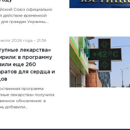
йский Союз официально
л действие временной
для граждан Украины,...
июля 2026 года - 21:36
тупные лекарства»
рили: в программу
вили еще 260
ратов для сердца и
дов
рственная программа
пные лекарства» получила
венное обновление: в
ь добавили...