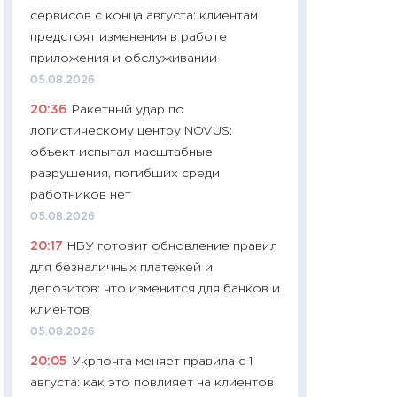
сервисов с конца августа: клиентам
чеки
предстоят изменения в работе
30.04.2026
приложения и обслуживании
11:32
Больше сбе
05.08.2026
уверенности: как
20:36
Ракетный удар по
финансовое пове
логистическому центру NOVUS:
27.04.2026
объект испытал масштабные
11:28
Почему еда 
разрушения, погибших среди
бюджет: как изм
работников нет
продуктовая кор
05.08.2026
2026 году
20:17
НБУ готовит обновление правил
13.04.2026
для безналичных платежей и
11:29
Сколько дей
депозитов: что изменится для банков и
пасхальная корзи
клиентов
собственный рас
05.08.2026
набора по сравн
20:05
Укрпочта меняет правила с 1
официальной оц
августа: как это повлияет на клиентов
06.04.2026