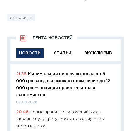
скважины
ЛЕНТА НОВОСТЕЙ
НОВОСТИ
СТАТЬИ
ЭКСКЛЮЗИВ
21:55
Минимальная пенсия выросла до 6
11:29
Ка
000 грн: когда возможно повышение до 12
успешн
000 грн — позиция правительства и
21.07.20
экономистов
11:26
Ка
07.08.2026
риски 
20:48
Новые правила отключений: как в
облига
Украине будут регулировать подачу света
08.07.2
зимой и летом
11:20
Це