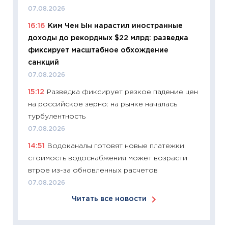
07.08.2026
11:24
Ск
16:16
Ким Чен Ын нарастил иностранные
сдержи
доходы до рекордных $22 млрд: разведка
Майком
фиксирует масштабное обхождение
перев
санкций
30.03.2
07.08.2026
11:26
Зо
15:12
Разведка фиксирует резкое падение цен
время 
на российское зерно: на рынке началась
12.03.20
турбулентность
11:27
Эк
07.08.2026
что из
14:51
Водоканалы готовят новые платежки:
перспе
стоимость водоснабжения может возрасти
24.02.2
втрое из-за обновленных расчетов
11:26
П
07.08.2026
2025-2
Читать все новости
сбереж
Institu
18.02.20