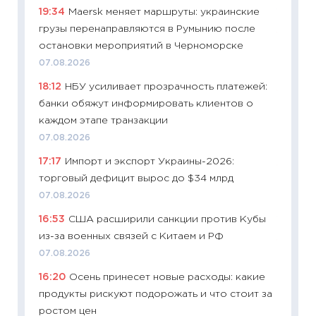
19:34
Maersk меняет маршруты: украинские
11.06.20
грузы перенаправляются в Румынию после
11:27
До
остановки мероприятий в Черноморске
промыш
07.08.2026
30.04.2
18:12
НБУ усиливает прозрачность платежей:
11:32
Бо
банки обяжут информировать клиентов о
уверен
каждом этапе транзакции
поведе
07.08.2026
27.04.2
17:17
Импорт и экспорт Украины-2026:
11:28
По
торговый дефицит вырос до $34 млрд
измени
07.08.2026
в 2026
16:53
США расширили санкции против Кубы
13.04.20
из-за военных связей с Китаем и РФ
11:29
Ск
07.08.2026
пасхал
16:20
Осень принесет новые расходы: какие
собств
продукты рискуют подорожать и что стоит за
сравне
ростом цен
06.04.2