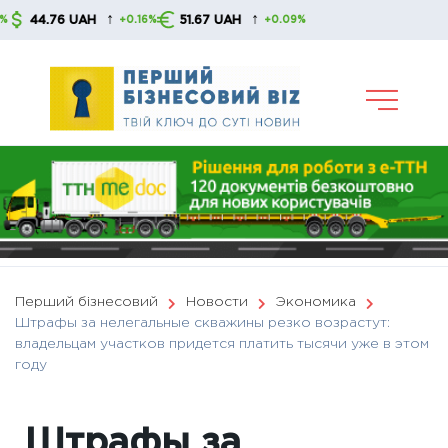
Skip
↑
↑
4.76 UAH
51.67 UAH
+0.16%
+0.09%
to
content
Перший бізнесовий
Новости
Экономика
Штрафы за нелегальные скважины резко возрастут:
владельцам участков придется платить тысячи уже в этом
году
Штрафы за