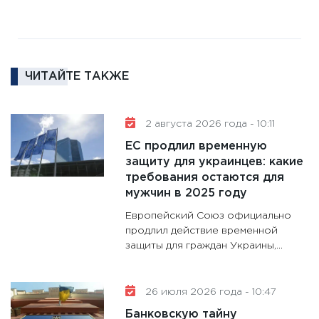
11:27
За
кто ди
кандид
16.02.20
ЧИТАЙТЕ ТАКЖЕ
11:30
Ре
котель
2 августа 2026 года - 10:11
аудита
ЕС продлил временную
30.01.20
защиту для украинцев: какие
11:30
Кр
требования остаются для
делают
мужчин в 2025 году
28.01.20
Европейский Союз официально
11:28
Го
продлил действие временной
защиты для граждан Украины,...
гранто
дефиц
13.01.20
26 июля 2026 года - 10:47
11:30
Ст
Банковскую тайну