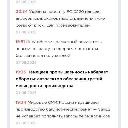
07.08.2026
будуще
20:34
Украина просит у ЕС €220 млн для
01.07.2
агросектора: экспортные ограничения уже
11:24
Пр
создают риски для производителей
образо
07.08.2026
платит
19:51
ПФУ обновил расчетный показатель:
29.06.2
пенсии возрастут, перерасчет коснется
11:27
Вс
большинства получателей
Украин
07.08.2026
универ
19:35
Немецкая промышленность набирает
абитур
обороты: автосектор обеспечил третий
23.06.2
месяц роста производства
11:29
До
07.08.2026
что на
19:34
Мировые СМИ: Россия наращивает
деклар
производство баллистических ракет — Запад
19.06.20
не успевает пополнять запасы перехватчиков
11:22
Ка
07.08.2026
ваканс