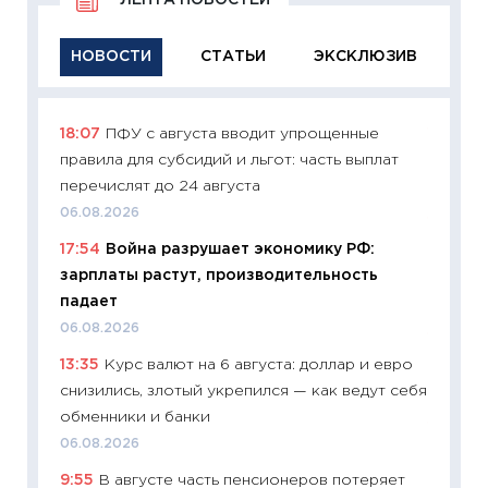
ЛЕНТА НОВОСТЕЙ
НОВОСТИ
СТАТЬИ
ЭКСКЛЮЗИВ
18:07
ПФУ с августа вводит упрощенные
11:29
Ка
правила для субсидий и льгот: часть выплат
успешн
перечислят до 24 августа
21.07.20
06.08.2026
11:26
Ка
17:54
Война разрушает экономику РФ:
риски 
зарплаты растут, производительность
облига
падает
08.07.2
06.08.2026
11:20
Це
13:35
Курс валют на 6 августа: доллар и евро
будуще
снизились, злотый укрепился — как ведут себя
01.07.2
обменники и банки
11:24
Пр
06.08.2026
образо
9:55
В августе часть пенсионеров потеряет
платит