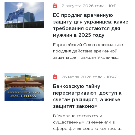
11:30
Ре
2 августа 2026 года - 10:11
котель
ЕС продлил временную
аудита
защиту для украинцев: какие
30.01.20
требования остаются для
11:30
Кр
мужчин в 2025 году
делают
Европейский Союз официально
28.01.20
продлил действие временной
защиты для граждан Украины,...
11:28
Го
гранто
дефиц
26 июля 2026 года - 10:47
13.01.20
Банковскую тайну
11:30
Ст
пересматривают: доступ к
будуще
счетам расширят, а жилье
31.12.20
защитят законом
В Украине готовятся к
существенным изменениям в
сфере финансового контроля...