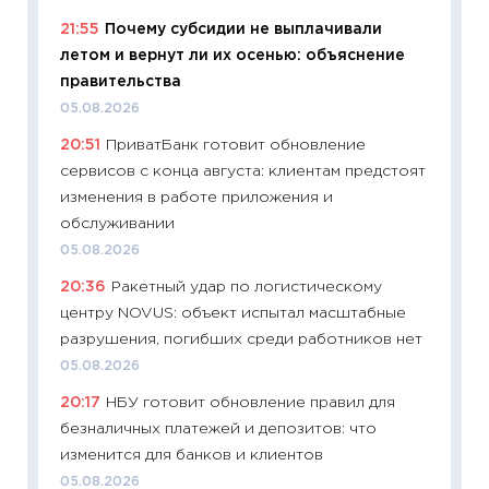
11:32
Бо
21:55
Почему субсидии не выплачивали
уверен
летом и вернут ли их осенью: объяснение
поведе
правительства
27.04.2
05.08.2026
11:28
По
20:51
ПриватБанк готовит обновление
измени
сервисов с конца августа: клиентам предстоят
в 2026
изменения в работе приложения и
13.04.20
обслуживании
11:29
Ск
05.08.2026
пасхал
20:36
Ракетный удар по логистическому
собств
центру NOVUS: объект испытал масштабные
сравне
разрушения, погибших среди работников нет
06.04.2
05.08.2026
11:24
Ск
20:17
НБУ готовит обновление правил для
сдержи
безналичных платежей и депозитов: что
Майком
изменится для банков и клиентов
перев
05.08.2026
30.03.2