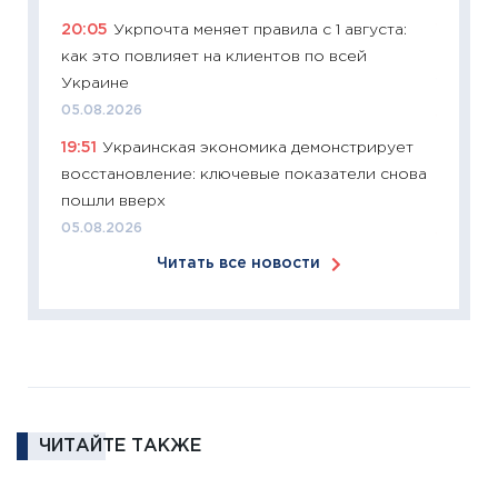
20:05
Укрпочта меняет правила с 1 августа:
11:26
Зо
как это повлияет на клиентов по всей
время 
Украине
12.03.20
05.08.2026
11:27
Эк
19:51
Украинская экономика демонстрирует
что из
восстановление: ключевые показатели снова
перспе
пошли вверх
24.02.2
05.08.2026
11:26
П
Читать все новости
2025-2
сбереж
Institu
18.02.20
11:27
За
кто ди
кандид
ЧИТАЙТЕ ТАКЖЕ
16.02.20