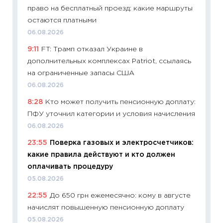
право на бесплатный проезд: какие маршруты
29.06.2
остаются платными
11:27
Вс
06.08.2026
Украин
9:11
FT: Трамп отказал Украине в
универ
дополнительных комплексах Patriot, ссылаясь
абитур
на ограниченные запасы США
23.06.2
06.08.2026
11:29
До
8:28
Кто может получить пенсионную доплату:
что на
ПФУ уточнил категории и условия начисления
деклар
06.08.2026
19.06.20
23:55
Поверка газовых и электросчетчиков:
11:22
Ка
какие правила действуют и кто должен
ваканс
оплачивать процедуру
11.06.20
05.08.2026
11:27
До
22:55
До 650 грн ежемесячно: кому в августе
промыш
начислят повышенную пенсионную доплату
30.04.2
05.08.2026