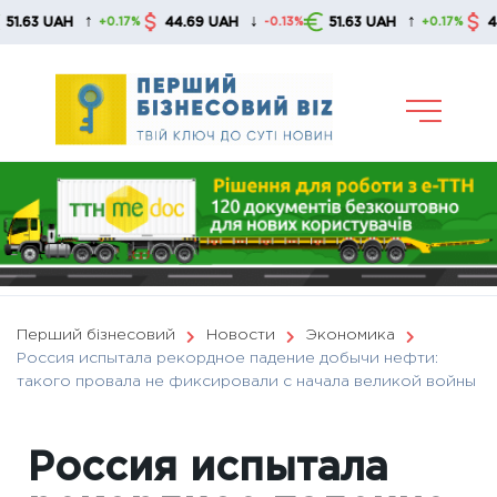
Skip
↑
↓
↑
3 UAH
44.69 UAH
51.63 UAH
44.69
+0.17%
-0.13%
+0.17%
to
content
Перший бізнесовий
Новости
Экономика
Россия испытала рекордное падение добычи нефти:
такого провала не фиксировали с начала великой войны
Россия испытала