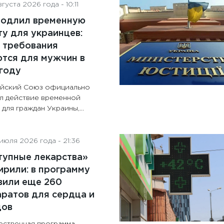
густа 2026 года - 10:11
родлил временную
у для украинцев:
 требования
тся для мужчин в
году
йский Союз официально
л действие временной
для граждан Украины,...
июля 2026 года - 21:36
тупные лекарства»
рили: в программу
вили еще 260
ратов для сердца и
дов
рственная программа