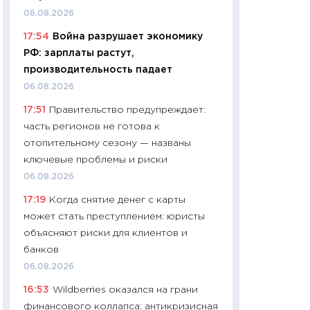
06.04.2026
06.08.2026
11:24
Сколько сто
17:54
Война разрушает экономику
сдерживание в 20
РФ: зарплаты растут,
разговора с Май
производительность падает
арифметики пер
06.08.2026
30.03.2026
17:51
Правительство предупреждает:
11:26
Золото по $
часть регионов не готова к
$80: время покуп
отопительному сезону — названы
фиксировать при
ключевые проблемы и риски
12.03.2026
06.08.2026
11:27
Экономика 
17:19
Когда снятие денег с карты
войны: что измен
может стать преступлением: юристы
какие перспектив
объясняют риски для клиентов и
стабильности
банков
24.02.2026
06.08.2026
11:26
Потреблени
16:53
Wildberries оказался на грани
украинцев 2025-2
финансового коллапса: антикризисная