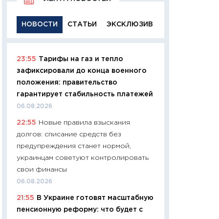
НОВОСТИ
СТАТЬИ
ЭКСКЛЮЗИВ
23:55
Тарифы на газ и тепло
11:29
Качественн
зафиксировали до конца военного
основа успешног
положения: правительство
21.07.2026
гарантирует стабильность платежей
11:26
Как заработ
06.08.2026
доходность, риск
22:55
Новые правила взыскания
покупки государ
долгов: списание средств без
08.07.2026
предупреждения станет нормой,
11:20
Цена здоров
украинцам советуют контролировать
медицина будуще
свои финансы
расходы людей
06.08.2026
01.07.2026
21:55
В Украине готовят масштабную
11:24
Профессии б
пенсионную реформу: что будет с
двигается образо