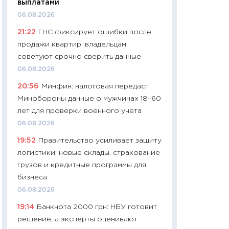
выплатами
навыки будут пл
06.08.2026
29.06.2026
21:22
ГНС фиксирует ошибки после
11:27
Вступительн
продажи квартир: владельцам
Украине: цена ко
советуют срочно сверить данные
университетов и
06.08.2026
абитуриентов
20:56
Минфин: налоговая передаст
23.06.2026
Минобороны данные о мужчинах 18–60
11:29
Доллар по 51
лет для проверки военного учета
тысяч: что на са
06.08.2026
показывает Бюд
19:52
Правительство усиливает защиту
2027–2029
логистики: новые склады, страхование
19.06.2026
грузов и кредитные программы для
11:22
Кадровый д
бизнеса
вакансии: мешаю
06.08.2026
найму
19:14
Банкнота 2000 грн: НБУ готовит
11.06.2026
решение, а эксперты оценивают
11:27
Дорожает ещ