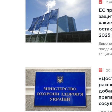
2 ав
ЕС п
защит
какие
остаю
2025 
Европе
продли
защиты 
20 
«Дос
расши
доба
препа
сосу
Госуда