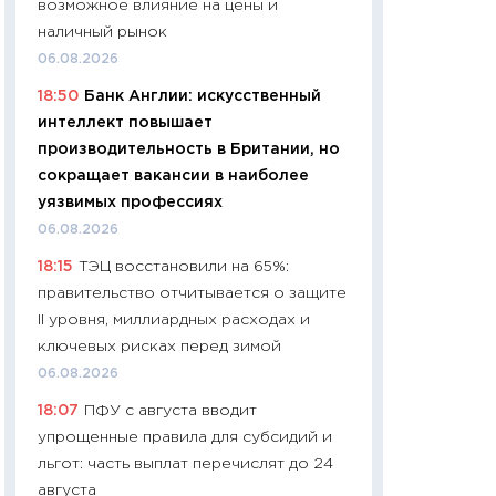
возможное влияние на цены и
промышленные ц
наличный рынок
чеки
06.08.2026
30.04.2026
18:50
Банк Англии: искусственный
11:32
Больше сбе
интеллект повышает
уверенности: как
производительность в Британии, но
финансовое пове
сокращает вакансии в наиболее
27.04.2026
уязвимых профессиях
11:28
Почему еда 
06.08.2026
бюджет: как изм
18:15
ТЭЦ восстановили на 65%:
продуктовая кор
правительство отчитывается о защите
2026 году
II уровня, миллиардных расходах и
13.04.2026
ключевых рисках перед зимой
11:29
Сколько дей
06.08.2026
пасхальная корзи
18:07
ПФУ с августа вводит
собственный рас
упрощенные правила для субсидий и
набора по сравн
льгот: часть выплат перечислят до 24
официальной оц
августа