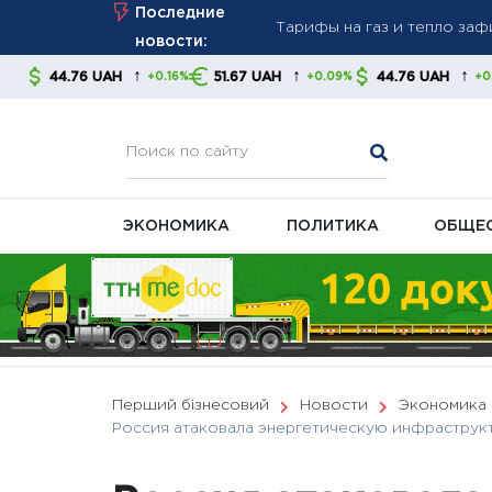
Skip
Последние
стабильность платежей
to
новости:
Новые правила взыскания д
content
↑
↑
↑
H
51.67 UAH
44.76 UAH
51.67 UAH
+0.16%
+0.09%
+0.16%
советуют контролировать
В Украине готовят масшта
ЭКОНОМИКА
ПОЛИТИКА
ОБЩЕ
Перший бізнесовий
Новости
Экономика
Россия атаковала энергетическую инфраструкт