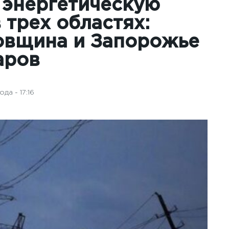
 энергетическую
 трех областях:
овщина и Запорожье
аров
да - 17:16