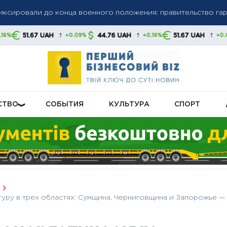
олгов: списание средств без предупреждения станет нормой,
↑
↑
↑
44.76 UAH
51.67 UAH
44.76 UAH
+0.09%
+0.16%
+0.09%
 свои финансы
бную пенсионную реформу: что будет с выплатами
СТВО
СОБЫТИЯ
КУЛЬТУРА
СПОРТ
уру в трех областях: Сумщина, Черниговщина и Запорожье —