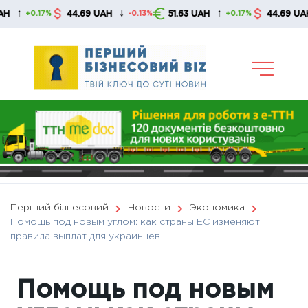
Skip
↓
↑
↓
44.69 UAH
51.63 UAH
44.69 UAH
0.17%
-0.13%
+0.17%
-0.
to
content
Перший бізнесовий
Новости
Экономика
Помощь под новым углом: как страны ЕС изменяют
правила выплат для украинцев
Помощь под новым