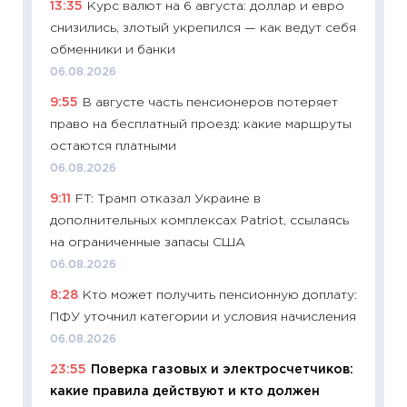
13:35
Курс валют на 6 августа: доллар и евро
11:29
Ка
снизились, злотый укрепился — как ведут себя
успешн
обменники и банки
21.07.20
06.08.2026
11:26
Ка
9:55
В августе часть пенсионеров потеряет
риски 
право на бесплатный проезд: какие маршруты
облига
остаются платными
08.07.2
06.08.2026
11:20
Це
9:11
FT: Трамп отказал Украине в
будуще
дополнительных комплексах Patriot, ссылаясь
01.07.2
на ограниченные запасы США
11:24
Пр
06.08.2026
образо
8:28
Кто может получить пенсионную доплату:
платит
ПФУ уточнил категории и условия начисления
29.06.2
06.08.2026
11:27
Вс
23:55
Поверка газовых и электросчетчиков:
Украин
какие правила действуют и кто должен
универ