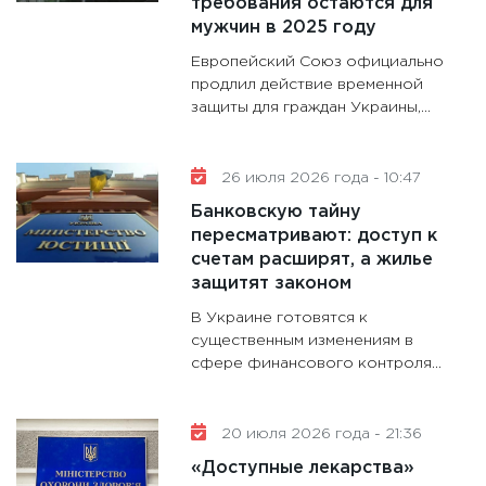
требования остаются для
делают
мужчин в 2025 году
28.01.20
Европейский Союз официально
11:28
Го
продлил действие временной
защиты для граждан Украины,...
гранто
дефиц
13.01.20
26 июля 2026 года - 10:47
11:30
Ст
Банковскую тайну
будуще
пересматривают: доступ к
31.12.20
счетам расширят, а жилье
защитят законом
В Украине готовятся к
существенным изменениям в
сфере финансового контроля...
20 июля 2026 года - 21:36
«Доступные лекарства»