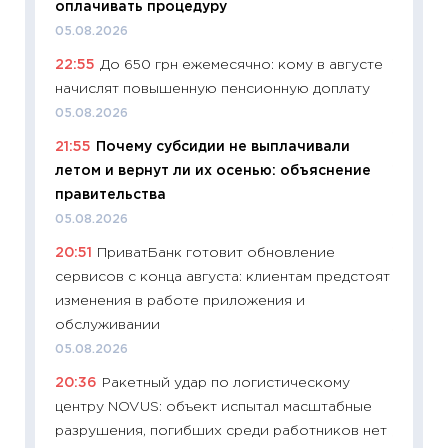
оплачивать процедуру
абитур
05.08.2026
23.06.2
22:55
До 650 грн ежемесячно: кому в августе
11:29
До
начислят повышенную пенсионную доплату
что на
деклар
05.08.2026
19.06.20
21:55
Почему субсидии не выплачивали
летом и вернут ли их осенью: объяснение
11:22
Ка
правительства
ваканс
05.08.2026
11.06.20
20:51
ПриватБанк готовит обновление
11:27
До
сервисов с конца августа: клиентам предстоят
промыш
изменения в работе приложения и
30.04.2
обслуживании
11:32
Бо
05.08.2026
уверен
20:36
Ракетный удар по логистическому
поведе
центру NOVUS: объект испытал масштабные
27.04.2
разрушения, погибших среди работников нет
11:28
По