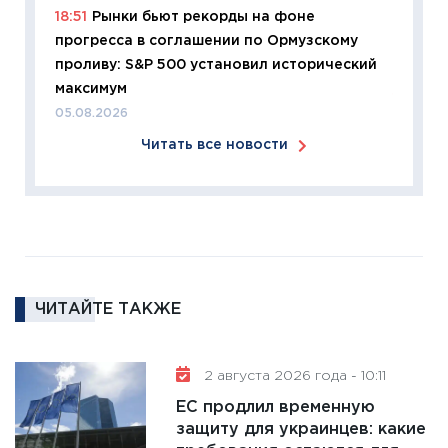
18:51
Рынки бьют рекорды на фоне
что из
прогресса в соглашении по Ормузскому
перспе
проливу: S&P 500 установил исторический
24.02.2
максимум
11:26
П
05.08.2026
2025-2
Читать все новости
сбереж
Institu
18.02.20
11:27
За
кто ди
кандид
16.02.20
ЧИТАЙТЕ ТАКЖЕ
11:30
Ре
котель
2 августа 2026 года - 10:11
аудита
ЕС продлил временную
30.01.20
защиту для украинцев: какие
11:30
Кр