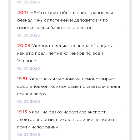
05.08.2026
измени
20:17
НБУ готовит обновление правил для
в 2026
безналичных платежей и депозитов: что
13.04.20
изменится для банков и клиентов
11:29
Ск
05.08.2026
пасхал
20:05
Укрпочта меняет правила с 1 августа:
собств
как это повлияет на клиентов по всей
сравне
Украине
06.04.2
05.08.2026
11:24
Ск
19:51
Украинская экономика демонстрирует
сдержи
восстановление: ключевые показатели снова
Майком
пошли вверх
перев
05.08.2026
30.03.2
19:15
Украина резко нарастила экспорт
11:26
Зо
электроэнергии: в июле поставки выросли
время 
почти наполовину
12.03.20
05.08.2026
11:27
Эк