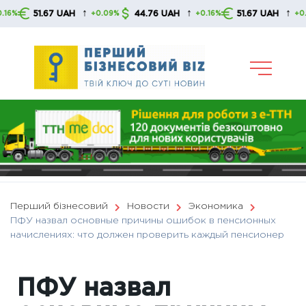
Skip
↑
↑
↑
51.67 UAH
44.76 UAH
51.67 UAH
+0.09%
+0.16%
+0.09%
to
content
Перший бізнесовий
Новости
Экономика
ПФУ назвал основные причины ошибок в пенсионных
начислениях: что должен проверить каждый пенсионер
ПФУ назвал