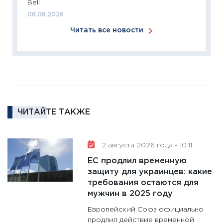
Bell
18.02.20
06.08.2026
11:27
За
Читать все новости
кто ди
кандид
16.02.20
11:30
Ре
котель
аудита
ЧИТАЙТЕ ТАКЖЕ
30.01.20
11:30
Кр
делают
2 августа 2026 года - 10:11
28.01.20
ЕС продлил временную
11:28
Го
защиту для украинцев: какие
требования остаются для
гранто
мужчин в 2025 году
дефиц
13.01.20
Европейский Союз официально
продлил действие временной