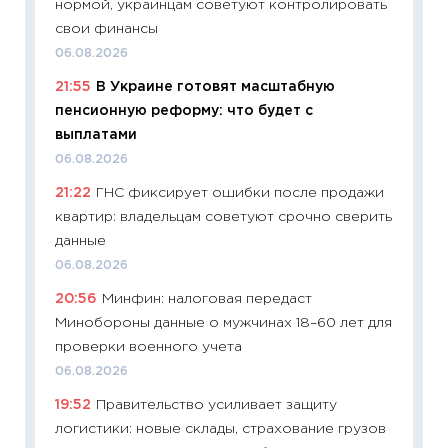
нормой, украинцам советуют контролировать
11:20
Це
свои финансы
будуще
06.08.2026
01.07.2
21:55
В Украине готовят масштабную
11:24
Пр
пенсионную реформу: что будет с
образо
выплатами
платит
06.08.2026
29.06.2
21:22
ГНС фиксирует ошибки после продажи
11:27
Вс
квартир: владельцам советуют срочно сверить
Украин
данные
универ
06.08.2026
абитур
20:56
Минфин: налоговая передаст
23.06.2
Минобороны данные о мужчинах 18–60 лет для
11:29
До
проверки военного учета
что на
06.08.2026
деклар
19:52
Правительство усиливает защиту
19.06.20
логистики: новые склады, страхование грузов
11:22
Ка