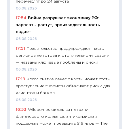
перечислят до 24 августа
06.04.2
06.08.2026
11:24
Ск
17:54
Война разрушает экономику РФ:
сдержи
зарплаты растут, производительность
Майком
падает
перев
06.08.2026
30.03.2
17:51
Правительство предупреждает: часть
11:26
Зо
регионов не готова к отопительному сезону
время 
— названы ключевые проблемы и риски
12.03.20
06.08.2026
11:27
Эк
17:19
Когда снятие денег с карты может стать
что из
преступлением: юристы объясняют риски для
перспе
клиентов и банков
24.02.2
06.08.2026
11:26
П
16:53
Wildberries оказался на грани
2025-2
финансового коллапса: антикризисная
сбереж
поддержка может превысить $16 млрд — The
Institu