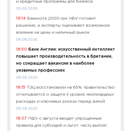
и кредитные программы для бизнеса
ваканс
06.08.2026
11.06.20
19:14
Банкнота 2000 грн: НБУ готовит
11:27
До
решение, а эксперты оценивают возможное
промыш
влияние на цены и наличный рынок
30.04.2
06.08.2026
11:32
Бо
18:50
Банк Англии: искусственный интеллект
уверен
повышает производительность в Британии,
поведе
но сокращает вакансии в наиболее
27.04.2
уязвимых профессиях
11:28
По
06.08.2026
измени
18:15
ТЭЦ восстановили на 65%: правительство
в 2026
отчитывается о защите II уровня, миллиардных
13.04.20
расходах и ключевых рисках перед зимой
11:29
Ск
06.08.2026
пасхал
18:07
ПФУ с августа вводит упрощенные
собств
правила для субсидий и льгот: часть выплат
сравне