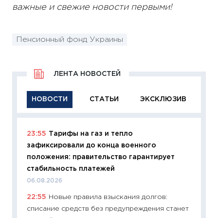
важные и свежие новости первыми!
Пенсионный фонд Украины
ЛЕНТА НОВОСТЕЙ
НОВОСТИ
СТАТЬИ
ЭКСКЛЮЗИВ
23:55
Тарифы на газ и тепло
11:29
Ка
зафиксировали до конца военного
успешн
положения: правительство гарантирует
21.07.20
стабильность платежей
11:26
Ка
06.08.2026
риски 
22:55
Новые правила взыскания долгов:
облига
списание средств без предупреждения станет
08.07.2