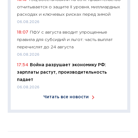
время 
отчитывается о защите II уровня, миллиардных
12.03.20
расходах и ключевых рисках перед зимой
11:27
Эк
06.08.2026
что из
18:07
ПФУ с августа вводит упрощенные
перспе
правила для субсидий и льгот: часть выплат
24.02.2
перечислят до 24 августа
11:26
П
06.08.2026
2025-2
17:54
Война разрушает экономику РФ:
сбереж
зарплаты растут, производительность
Institu
падает
18.02.20
06.08.2026
11:27
За
Читать все новости
кто ди
кандид
16.02.20
11:30
Ре
котель