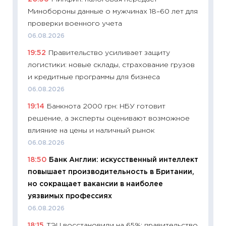
поведе
Минобороны данные о мужчинах 18–60 лет для
27.04.2
проверки военного учета
11:28
По
06.08.2026
измени
19:52
Правительство усиливает защиту
в 2026
логистики: новые склады, страхование грузов
13.04.20
и кредитные программы для бизнеса
11:29
Ск
06.08.2026
пасхал
19:14
Банкнота 2000 грн: НБУ готовит
собств
решение, а эксперты оценивают возможное
сравне
влияние на цены и наличный рынок
06.04.2
06.08.2026
11:24
Ск
18:50
Банк Англии: искусственный интеллект
сдержи
повышает производительность в Британии,
Майком
но сокращает вакансии в наиболее
перев
уязвимых профессиях
30.03.2
06.08.2026
11:26
Зо
18:15
ТЭЦ восстановили на 65%: правительство