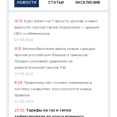
НОВОСТИ
СТАТЬИ
ЭКСКЛЮЗИВ
12:21
Курс валют на 7 августа: доллар и евро
11:29
Ка
выросли, злотый также подорожал — данные
успешн
НБУ и обменников
21.07.20
07.08.2026
11:26
Ка
9:15
Великобритания ввела новые санкции
риски 
против российских банков и танкеров:
облига
Лондон усиливает давление на
08.07.2
энергетический сектор РФ
11:20
Це
07.08.2026
будуще
8:25
Правительство готовит изменения в
01.07.2
систему соцвыплат: кого коснутся новые
11:24
Пр
правила
образо
07.08.2026
платит
23:55
Тарифы на газ и тепло
29.06.2
зафиксировали до конца военного