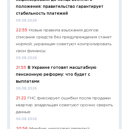
11:27
Вс
положения: правительство гарантирует
Украин
стабильность платежей
универ
06.08.2026
абитур
22:55
Новые правила взыскания долгов:
23.06.2
списание средств без предупреждения станет
11:29
До
нормой, украинцам советуют контролировать
что на
свои финансы
деклар
06.08.2026
19.06.20
21:55
В Украине готовят масштабную
11:22
Ка
пенсионную реформу: что будет с
ваканс
выплатами
11.06.20
06.08.2026
11:27
До
21:22
ГНС фиксирует ошибки после продажи
промыш
квартир: владельцам советуют срочно сверить
30.04.2
данные
11:32
Бо
06.08.2026
уверен
20:56
Минфин: налоговая передаст