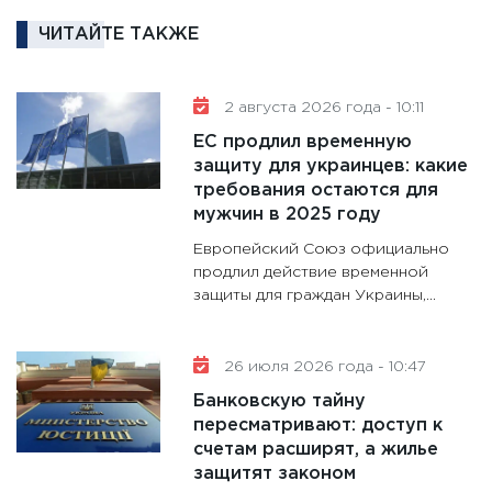
аудита
ЧИТАЙТЕ ТАКЖЕ
30.01.20
11:30
Кр
делают
2 августа 2026 года - 10:11
28.01.20
ЕС продлил временную
11:28
Го
защиту для украинцев: какие
требования остаются для
гранто
мужчин в 2025 году
дефиц
13.01.20
Европейский Союз официально
продлил действие временной
11:30
Ст
защиты для граждан Украины,...
будуще
31.12.20
26 июля 2026 года - 10:47
Банковскую тайну
пересматривают: доступ к
счетам расширят, а жилье
защитят законом