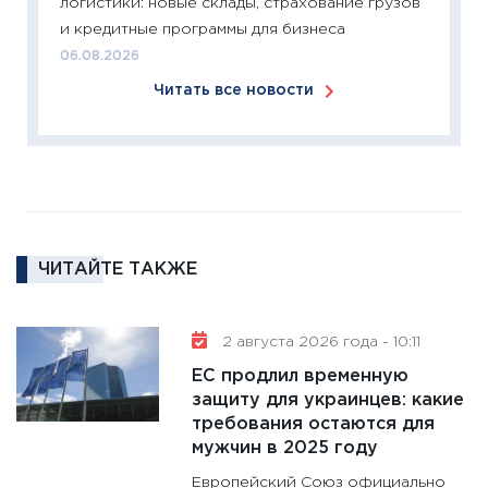
логистики: новые склады, страхование грузов
сбереж
и кредитные программы для бизнеса
Institu
06.08.2026
18.02.20
Читать все новости
11:27
За
кто ди
кандид
16.02.20
11:30
Ре
котель
ЧИТАЙТЕ ТАКЖЕ
аудита
30.01.20
11:30
Кр
2 августа 2026 года - 10:11
делают
ЕС продлил временную
28.01.20
защиту для украинцев: какие
требования остаются для
11:28
Го
мужчин в 2025 году
гранто
дефиц
Европейский Союз официально