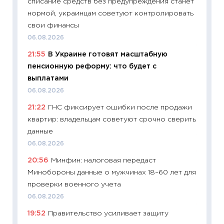
списание средств без предупреждения станет
собств
нормой, украинцам советуют контролировать
сравне
свои финансы
06.04.2
06.08.2026
11:24
Ск
21:55
В Украине готовят масштабную
сдержи
пенсионную реформу: что будет с
Майком
выплатами
перев
06.08.2026
30.03.2
21:22
ГНС фиксирует ошибки после продажи
11:26
Зо
квартир: владельцам советуют срочно сверить
время 
данные
12.03.20
06.08.2026
11:27
Эк
20:56
Минфин: налоговая передаст
что из
Минобороны данные о мужчинах 18–60 лет для
перспе
проверки военного учета
24.02.2
06.08.2026
11:26
П
19:52
Правительство усиливает защиту
2025-2