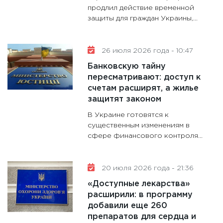
13.01.20
продлил действие временной
защиты для граждан Украины,...
11:30
Ст
будуще
31.12.20
26 июля 2026 года - 10:47
Банковскую тайну
пересматривают: доступ к
счетам расширят, а жилье
защитят законом
В Украине готовятся к
существенным изменениям в
сфере финансового контроля...
20 июля 2026 года - 21:36
«Доступные лекарства»
расширили: в программу
добавили еще 260
препаратов для сердца и