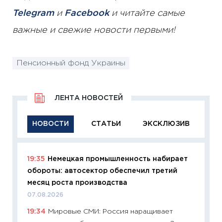
Telegram
и
Facebook
и читайте самые
важные и свежие новости первыми!
Пенсионный фонд Украины
ЛЕНТА НОВОСТЕЙ
НОВОСТИ
СТАТЬИ
ЭКСКЛЮЗИВ
19:35
Немецкая промышленность набирает
11:29
Ка
обороты: автосектор обеспечил третий
успешн
месяц роста производства
21.07.20
07.08.2026
11:26
Ка
19:34
Мировые СМИ: Россия наращивает
риски 