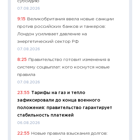
субсидию
19.06.20
07.08.2026
11:22
Ка
9:15
Великобритания ввела новые санкции
ваканс
против российских банков и танкеров:
11.06.20
Лондон усиливает давление на
11:27
До
энергетический сектор РФ
промыш
07.08.2026
30.04.2
8:25
Правительство готовит изменения в
11:32
Бо
систему соцвыплат: кого коснутся новые
уверен
правила
поведе
07.08.2026
27.04.2
23:55
Тарифы на газ и тепло
11:28
По
зафиксировали до конца военного
измени
положения: правительство гарантирует
в 2026
стабильность платежей
13.04.20
06.08.2026
11:29
Ск
22:55
Новые правила взыскания долгов:
пасхал