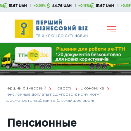
Skip
↑
↑
↑
.67 UAH
44.76 UAH
51.67 UAH
44
+0.09%
+0.16%
+0.09%
to
content
Перший бізнесовий
Новости
Экономика
Пенсионные доплаты под угрозой: кому могут
просмотреть надбавки в ближайшее время
Пенсионные