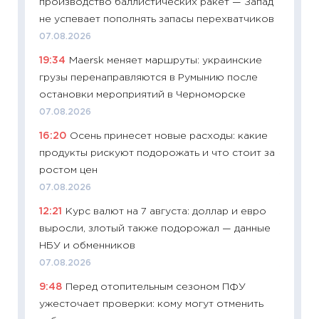
производство баллистических ракет — Запад
облига
не успевает пополнять запасы перехватчиков
08.07.2
07.08.2026
11:20
Це
19:34
Maersk меняет маршруты: украинские
будуще
грузы перенаправляются в Румынию после
01.07.2
остановки мероприятий в Черноморске
11:24
Пр
07.08.2026
образо
16:20
Осень принесет новые расходы: какие
платит
продукты рискуют подорожать и что стоит за
29.06.2
ростом цен
11:27
Вс
07.08.2026
Украин
12:21
Курс валют на 7 августа: доллар и евро
универ
выросли, злотый также подорожал — данные
абитур
НБУ и обменников
23.06.2
07.08.2026
11:29
До
9:48
Перед отопительным сезоном ПФУ
что на
ужесточает проверки: кому могут отменить
деклар