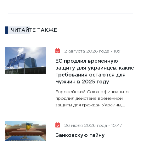
18.02.20
11:27
За
кто ди
кандид
ЧИТАЙТЕ ТАКЖЕ
16.02.20
11:30
Ре
2 августа 2026 года - 10:11
котель
ЕС продлил временную
аудита
защиту для украинцев: какие
30.01.20
требования остаются для
11:30
Кр
мужчин в 2025 году
делают
Европейский Союз официально
28.01.20
продлил действие временной
защиты для граждан Украины,...
11:28
Го
гранто
дефиц
26 июля 2026 года - 10:47
13.01.20
Банковскую тайну
11:30
Ст