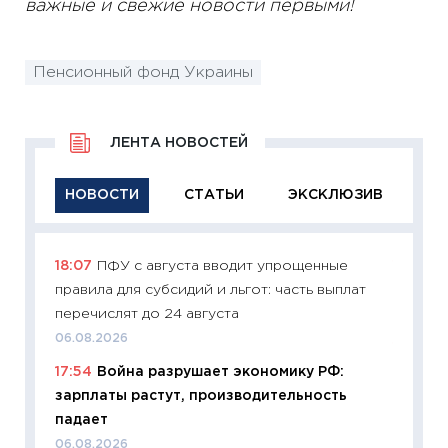
важные и свежие новости первыми!
Пенсионный фонд Украины
ЛЕНТА НОВОСТЕЙ
НОВОСТИ
СТАТЬИ
ЭКСКЛЮЗИВ
18:07
ПФУ с августа вводит упрощенные
11:29
Ка
правила для субсидий и льгот: часть выплат
успешн
перечислят до 24 августа
21.07.20
06.08.2026
11:26
Ка
17:54
Война разрушает экономику РФ:
риски 
зарплаты растут, производительность
облига
падает
08.07.2
06.08.2026