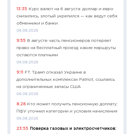
11:20
Це
13:35
Курс валют на 6 августа: доллар и евро
будуще
снизились, злотый укрепился — как ведут себя
01.07.2
обменники и банки
11:24
Пр
06.08.2026
образо
9:55
В августе часть пенсионеров потеряет
платит
право на бесплатный проезд: какие маршруты
29.06.2
остаются платными
11:27
Вс
06.08.2026
Украин
9:11
FT: Трамп отказал Украине в
универ
дополнительных комплексах Patriot, ссылаясь
абитур
на ограниченные запасы США
23.06.2
06.08.2026
11:29
До
8:28
Кто может получить пенсионную доплату:
что на
ПФУ уточнил категории и условия начисления
деклар
06.08.2026
19.06.20
23:55
Поверка газовых и электросчетчиков:
11:22
Ка