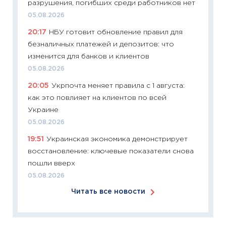
разрушения, погибших среди работников нет
06.04.2
05.08.2026
11:24
Ск
20:17
НБУ готовит обновление правил для
сдержи
безналичных платежей и депозитов: что
Майком
изменится для банков и клиентов
перев
05.08.2026
30.03.2
20:05
Укрпочта меняет правила с 1 августа:
11:26
Зо
как это повлияет на клиентов по всей
время 
Украине
12.03.20
05.08.2026
11:27
Эк
19:51
Украинская экономика демонстрирует
что из
восстановление: ключевые показатели снова
перспе
пошли вверх
24.02.2
05.08.2026
11:26
П
Читать все новости
2025-2
сбереж
Institu