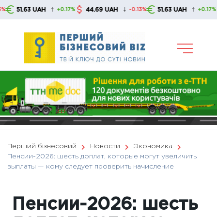
Skip
↑
↓
↑
1.63 UAH
44.69 UAH
51.63 UAH
44.
+0.17%
-0.13%
+0.17%
to
content
Перший бізнесовий
Новости
Экономика
Пенсии-2026: шесть доплат, которые могут увеличить
выплаты — кому следует проверить начисление
Пенсии-2026: шесть