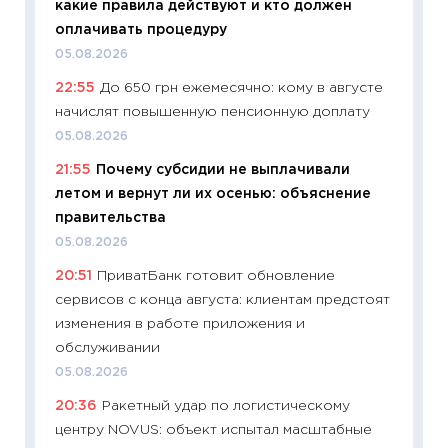
какие правила действуют и кто должен
ваканс
оплачивать процедуру
11.06.20
05.08.2026
11:27
До
22:55
До 650 грн ежемесячно: кому в августе
промыш
начислят повышенную пенсионную доплату
30.04.2
05.08.2026
11:32
Бо
21:55
Почему субсидии не выплачивали
уверен
летом и вернут ли их осенью: объяснение
поведе
правительства
27.04.2
05.08.2026
11:28
По
20:51
ПриватБанк готовит обновление
измени
сервисов с конца августа: клиентам предстоят
в 2026
изменения в работе приложения и
13.04.20
обслуживании
11:29
Ск
05.08.2026
пасхал
20:36
Ракетный удар по логистическому
собств
центру NOVUS: объект испытал масштабные
сравне