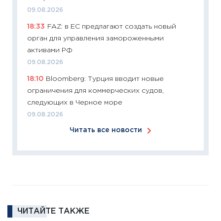
09.08.2026
11:26
Зо
18:33
FAZ: в ЕС предлагают создать новый
время 
орган для управления замороженными
12.03.20
активами РФ
11:27
Эк
09.08.2026
что из
18:10
Bloomberg: Турция вводит новые
перспе
ограничения для коммерческих судов,
24.02.2
следующих в Черное море
11:26
П
09.08.2026
2025-2
Читать все новости
сбереж
Institu
18.02.20
11:27
За
кто ди
кандид
16.02.20
ЧИТАЙТЕ ТАКЖЕ