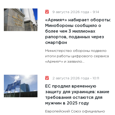
11:30
Ре
котель
9 августа 2026 года - 9:14
аудита
«Армия+» набирает обороты:
30.01.20
Минобороны сообщило о
11:30
Кр
более чем 3 миллионах
делают
рапортов, поданных через
28.01.20
смартфон
11:28
Го
Министерство обороны подвело
гранто
итоги работы цифрового сервиса
«Армия+» и заявило...
дефиц
13.01.20
11:30
Ст
2 августа 2026 года - 10:11
будуще
ЕС продлил временную
31.12.20
защиту для украинцев: какие
требования остаются для
мужчин в 2025 году
Европейский Союз официально