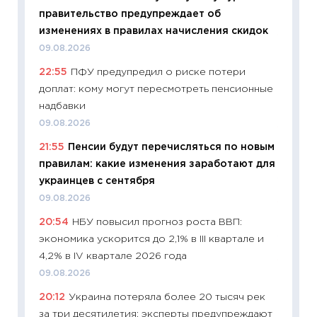
правительство предупреждает об
29.06.2
изменениях в правилах начисления скидок
11:27
Вс
09.08.2026
Украин
22:55
ПФУ предупредил о риске потери
универ
доплат: кому могут пересмотреть пенсионные
абитур
надбавки
23.06.2
09.08.2026
11:29
До
21:55
Пенсии будут перечисляться по новым
что на
правилам: какие изменения заработают для
деклар
украинцев с сентября
19.06.20
09.08.2026
11:22
Ка
20:54
НБУ повысил прогноз роста ВВП:
ваканс
экономика ускорится до 2,1% в III квартале и
11.06.20
4,2% в IV квартале 2026 года
11:27
До
09.08.2026
промыш
20:12
Украина потеряла более 20 тысяч рек
30.04.2
за три десятилетия: эксперты предупреждают