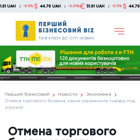
Skip
↓
↓
↓
AH
44.76 UAH
51.61 UAH
44.76 UAH
-0.11%
-0.01%
-0.11%
to
content
Перший бізнесовий
Новости
Экономика
Отмена торгового безвиза: какие украинские товары под
угрозой
Отмена торгового