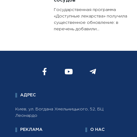
сосудов
Государственная программа
«Доступные лекарства» получила
существенное обновление: в
перечень добавили...
АДРЕС
Киев, ул. Богдана Хмельницького, 52, БЦ
Леонардо
РЕКЛАМА
О НАС