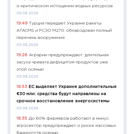
11:32
Бо
о критическом истощении водных ресурсов
уверен
09.08.2026
поведе
19:49
Турция передает Украине ракеты
27.04.2
ATACMS и РСЗО M270: обнародован полный
11:28
По
перечень вооружения
измени
09.08.2026
в 2026
19:26
Аграрии предупреждают: длительная
13.04.20
засуха чревата дефицитом продуктов уже
11:29
Ск
этой осенью
пасхал
09.08.2026
собств
18:53
ЕС выделяет Украине дополнительные
сравне
€30 млн: средства будут направлены на
06.04.2
срочное восстановление энергосистемы
11:24
Ск
09.08.2026
сдержи
18:35
До 60% фермеров работают в минус:
Майком
агросектор предупреждает о риске массовых
перев
банкротств осенью
30.03.2