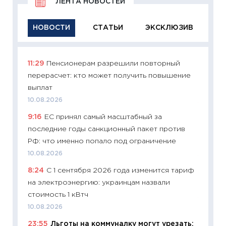
ЛЕНТА НОВОСТЕЙ
НОВОСТИ
СТАТЬИ
ЭКСКЛЮЗИВ
11:29
Пенсионерам разрешили повторный
11:29
Ка
перерасчет: кто может получить повышение
успешн
выплат
21.07.20
10.08.2026
11:26
Ка
9:16
ЕС принял самый масштабный за
риски 
последние годы санкционный пакет против
облига
РФ: что именно попало под ограничение
08.07.2
10.08.2026
11:20
Це
8:24
С 1 сентября 2026 года изменится тариф
будуще
на электроэнергию: украинцам назвали
01.07.2
стоимость 1 кВтч
11:24
Пр
10.08.2026
образо
23:55
Льготы на коммуналку могут урезать:
платит