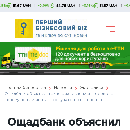
Skip
↑
↑
↑
51.67 UAH
44.76 UAH
51.67 UAH
+0.09%
+0.16%
+0.09%
to
content
Перший бізнесовий
Новости
Экономика
Ощадбанк объяснил нюанс с зачислением переводов:
почему деньги иногда поступают не мгновенно
Ощадбанк объяснил