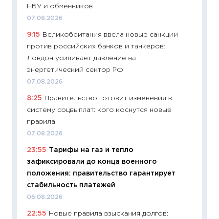
НБУ и обменников
08.07.2
07.08.2026
11:20
Це
9:15
Великобритания ввела новые санкции
будуще
против российских банков и танкеров:
01.07.2
Лондон усиливает давление на
11:24
Пр
энергетический сектор РФ
образо
07.08.2026
платит
8:25
Правительство готовит изменения в
29.06.2
систему соцвыплат: кого коснутся новые
11:27
Вс
правила
Украин
07.08.2026
универ
23:55
Тарифы на газ и тепло
абитур
зафиксировали до конца военного
23.06.2
положения: правительство гарантирует
11:29
До
стабильность платежей
что на
06.08.2026
деклар
22:55
Новые правила взыскания долгов:
19.06.20