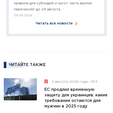
правила для субсидий и льгот: часть выплат
Institu
перечислят до 24 августа
18.02.20
06.08.2026
11:27
За
Читать все новости
кто ди
кандид
16.02.20
11:30
Ре
котель
аудита
ЧИТАЙТЕ ТАКЖЕ
30.01.20
11:30
Кр
делают
2 августа 2026 года - 10:11
28.01.20
ЕС продлил временную
11:28
Го
защиту для украинцев: какие
требования остаются для
гранто
мужчин в 2025 году
дефиц
13.01.20