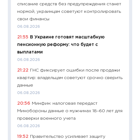
списание средств без предупреждения станет
11:22
Ка
нормой, украинцам советуют контролировать
ваканс
свои финансы
11.06.20
06.08.2026
11:27
До
21:55
В Украине готовят масштабную
промыш
пенсионную реформу: что будет с
30.04.2
выплатами
11:32
Бо
06.08.2026
уверен
21:22
ГНС фиксирует ошибки после продажи
поведе
квартир: владельцам советуют срочно сверить
27.04.2
данные
11:28
По
06.08.2026
измени
20:56
Минфин: налоговая передаст
в 2026
Минобороны данные о мужчинах 18–60 лет для
13.04.20
проверки военного учета
11:29
Ск
06.08.2026
пасхал
19:52
Правительство усиливает защиту
собств