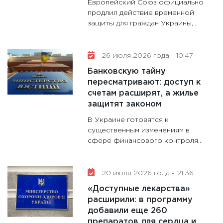
Европейский Союз официально
продлил действие временной
11:30
Ст
защиты для граждан Украины,...
будуще
31.12.20
26 июля 2026 года - 10:47
Банковскую тайну
пересматривают: доступ к
счетам расширят, а жилье
защитят законом
В Украине готовятся к
существенным изменениям в
сфере финансового контроля...
20 июля 2026 года - 21:36
«Доступные лекарства»
расширили: в программу
добавили еще 260
препаратов для сердца и