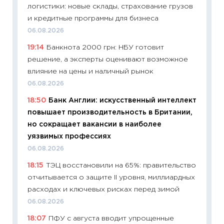
логистики: новые склады, страхование грузов
сравне
и кредитные программы для бизнеса
06.04.2
06.08.2026
11:24
Ск
19:14
Банкнота 2000 грн: НБУ готовит
сдержи
решение, а эксперты оценивают возможное
Майком
влияние на цены и наличный рынок
перев
06.08.2026
30.03.2
18:50
Банк Англии: искусственный интеллект
11:26
Зо
повышает производительность в Британии,
время 
но сокращает вакансии в наиболее
12.03.20
уязвимых профессиях
11:27
Эк
06.08.2026
что из
18:15
ТЭЦ восстановили на 65%: правительство
перспе
отчитывается о защите II уровня, миллиардных
24.02.2
расходах и ключевых рисках перед зимой
11:26
П
06.08.2026
2025-2
18:07
ПФУ с августа вводит упрощенные
сбереж