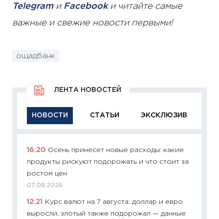
Telegram
и
Facebook
и читайте самые
важные и свежие новости первыми!
ощадбанк
ЛЕНТА НОВОСТЕЙ
НОВОСТИ
СТАТЬИ
ЭКСКЛЮЗИВ
16:20
Осень принесет новые расходы: какие
11:29
Ка
продукты рискуют подорожать и что стоит за
успешн
ростом цен
21.07.20
07.08.2026
11:26
Ка
12:21
Курс валют на 7 августа: доллар и евро
риски 
выросли, злотый также подорожал — данные
облига