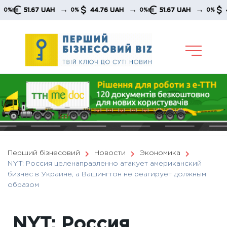
Skip
→
→
→
51.67 UAH
44.76 UAH
51.67 UAH
44.76
0%
0%
0%
to
content
Перший бізнесовий
Новости
Экономика
NYT: Россия целенаправленно атакует американский
бизнес в Украине, а Вашингтон не реагирует должным
образом
NYT: Россия