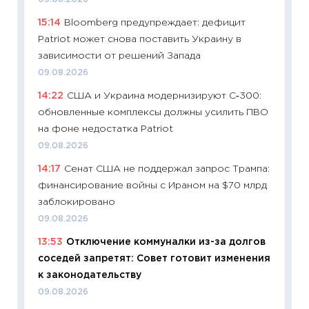
что на
15:14
Bloomberg предупреждает: дефицит
деклар
Patriot может снова поставить Украину в
19.06.20
зависимости от решений Запада
11:22
Ка
09.08.2026
ваканс
14:22
США и Украина модернизируют С‑300:
11.06.20
обновленные комплексы должны усилить ПВО
11:27
До
на фоне недостатка Patriot
промыш
09.08.2026
30.04.2
14:17
Сенат США не поддержал запрос Трампа:
11:32
Бо
финансирование войны с Ираном на $70 млрд
уверен
заблокировано
поведе
09.08.2026
27.04.2
13:53
Отключение коммуналки из-за долгов
11:28
По
соседей запретят: Совет готовит изменения
измени
к законодательству
в 2026
09.08.2026
13.04.20