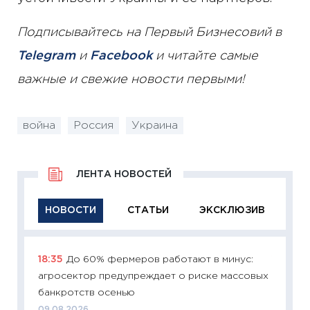
Подписывайтесь на Первый Бизнесовий в
Telegram
и
Facebook
и читайте самые
важные и свежие новости первыми!
война
Россия
Украина
ЛЕНТА НОВОСТЕЙ
НОВОСТИ
СТАТЬИ
ЭКСКЛЮЗИВ
18:35
До 60% фермеров работают в минус:
11:29
Ка
агросектор предупреждает о риске массовых
успешн
банкротств осенью
21.07.20
09.08.2026