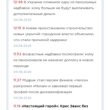
12:48
В Украине отменили одну из пенсионных
11:29
Ск
надбавок: кому больше не будут выплачивать
пасхал
дополнительные деньги
собств
09.08.2026
сравне
12:15
В Киеве приостановили строительство
06.04.2
новых укрытий: городские власти объяснили,
11:24
Ск
что стало причиной задержки
сдержи
09.08.2026
Майком
11:52
Возрастные надбавки посмотрели: кому
перев
из пенсионеров не назначат доплату в новом
30.03.2
периоде
11:26
Зо
09.08.2026
время 
11:27
Мудрик стал героем финала: «Челси»
12.03.20
разгромил «Милан» и завоевал первый
11:27
Эк
трофей после дисквалификации
что из
09.08.2026
перспе
11:19
«Настоящий герой»: Крис Эванс без
24.02.2