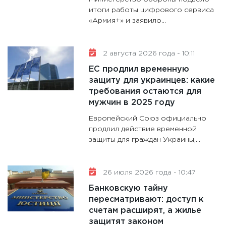
гранто
итоги работы цифрового сервиса
«Армия+» и заявило...
дефиц
13.01.20
11:30
Ст
2 августа 2026 года - 10:11
будуще
ЕС продлил временную
31.12.20
защиту для украинцев: какие
требования остаются для
мужчин в 2025 году
Европейский Союз официально
продлил действие временной
защиты для граждан Украины,...
26 июля 2026 года - 10:47
Банковскую тайну
пересматривают: доступ к
счетам расширят, а жилье
защитят законом