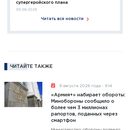
супергеройского плана
11:26
П
09.08.2026
2025-2
Читать все новости
сбереж
Institu
18.02.20
11:27
За
кто ди
кандид
16.02.20
ЧИТАЙТЕ ТАКЖЕ
11:30
Ре
котель
9 августа 2026 года - 9:14
аудита
«Армия+» набирает обороты:
30.01.20
Минобороны сообщило о
11:30
Кр
более чем 3 миллионах
делают
рапортов, поданных через
28.01.20
смартфон
11:28
Го
Министерство обороны подвело