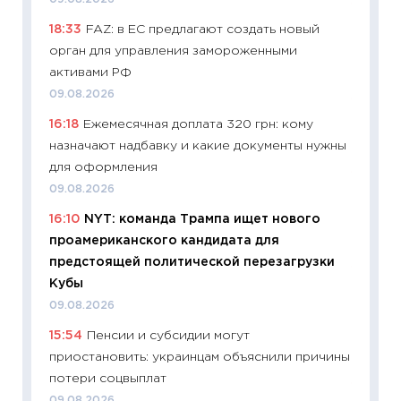
11:26
Ка
18:33
FAZ: в ЕС предлагают создать новый
риски 
орган для управления замороженными
облига
активами РФ
08.07.2
09.08.2026
11:20
Це
16:18
Ежемесячная доплата 320 грн: кому
будуще
назначают надбавку и какие документы нужны
01.07.2
для оформления
11:24
Пр
09.08.2026
образо
16:10
NYT: команда Трампа ищет нового
платит
проамериканского кандидата для
29.06.2
предстоящей политической перезагрузки
11:27
Вс
Кубы
Украин
09.08.2026
универ
15:54
Пенсии и субсидии могут
абитур
приостановить: украинцам объяснили причины
23.06.2
потери соцвыплат
11:29
До
09.08.2026